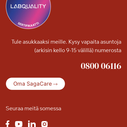
l
o
o
o
o
n
n
!
j
a
Tule asukkaaksi meille. Kysy vapaita asuntoja
m
(arkisin kello 9-15 välillä) numerosta
u
i
0800 06116
t
a
k
Oma SagaCare
e
s
ä
n
Seuraa meitä somessa
r
e