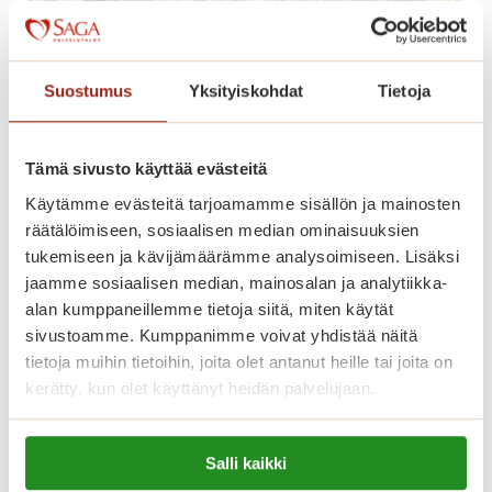
t
n
p
z
e
o
r
Suostumus
Yksityiskohdat
Tietoja
n
u
i
s
S
Tämä sivusto käyttää evästeitä
p
e
a
Käytämme evästeitä tarjoamamme sisällön ja mainosten
m
Taidetta, joka herää eloon ja muita
l
räätälöimiseen, sosiaalisen median ominaisuuksien
p
kesän retkiä
v
tukemiseen ja kävijämäärämme analysoimiseen. Lisäksi
r
e
jaamme sosiaalisen median, mainosalan ja analytiikka-
e
Tänä kesänä Logomossa on mahdollisuus
l
alan kumppaneillemme tietoja siitä, miten käytät
v
kokea moniaistillinen taide-elämys nimeltä
u
sivustoamme. Kumppanimme voivat yhdistää näitä
e
Frameless. Nimensä mukaisesti kuvat eivät
tietoja muihin tietoihin, joita olet antanut heille tai joita on
m
r
pysyneet kehysten sisällä vaan lähtivät
kerätty, kun olet käyttänyt heidän palvelujaan.
a
d
kirjaimellisesti…
k
i
Lue lisää evästeistä:
s
-
T
Lue lisää
Salli kaikki
https://sagacare.fi/evasteet/
u
k