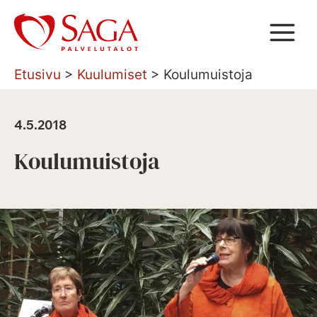
Siirry
sisältöön
Etusivu
>
Kuulumiset
>
Koulumuistoja
4.5.2018
Koulumuistoja