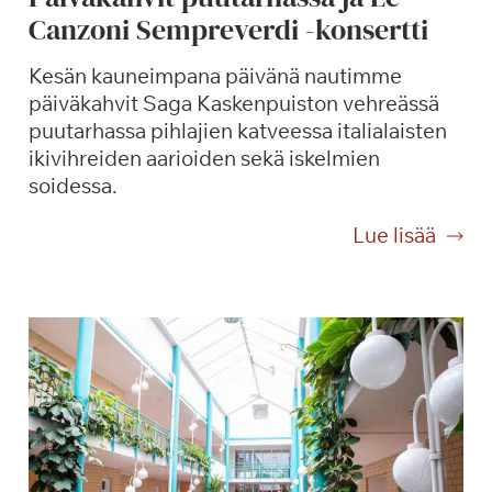
Canzoni Sempreverdi -konsertti
Kesän kauneimpana päivänä nautimme
päiväkahvit Saga Kaskenpuiston vehreässä
puutarhassa pihlajien katveessa italialaisten
ikivihreiden aarioiden sekä iskelmien
soidessa.
P
Lue lisää
ä
i
v
ä
k
a
h
v
i