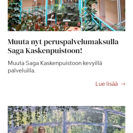
t
p
u
u
t
Muuta nyt peruspalvelumaksulla
a
Saga Kaskenpuistoon!
r
h
Muuta Saga Kaskenpuistoon kevyillä
a
palveluilla.
s
s
M
Lue lisää
a
u
j
u
a
t
L
a
e
n
C
y
a