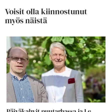
Voisit olla kiinnostunut
myös näistä
Päiväkahvit puutarhassa ja Le