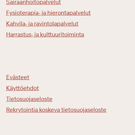
Sairaanhoitopalvelut
Fysioterapia- ja hierontapalvelut
Kahvila- ja ravintolapalvelut
Harrastus- ja kulttuuritoiminta
Evästeet
Käyttöehdot
Tietosuojaseloste
Rekrytointia koskeva tietosuojaseloste