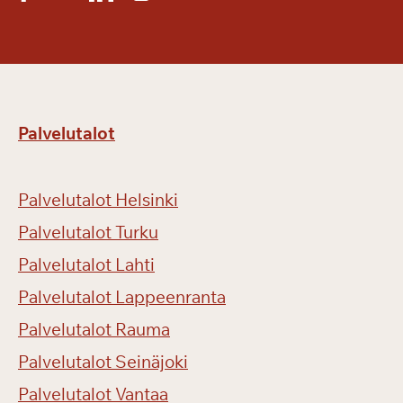
t
k
i
ä
Palvelutalot
Palvelutalot Helsinki
Palvelutalot Turku
Palvelutalot Lahti
Palvelutalot Lappeenranta
Palvelutalot Rauma
Palvelutalot Seinäjoki
Palvelutalot Vantaa