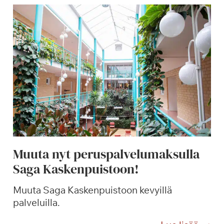
v
ä
k
a
h
v
i
t
p
u
u
t
Muuta nyt peruspalvelumaksulla
a
Saga Kaskenpuistoon!
r
h
Muuta Saga Kaskenpuistoon kevyillä
a
palveluilla.
s
s