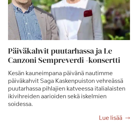
Päiväkahvit puutarhassa ja Le
Canzoni Sempreverdi -konsertti
Kesän kauneimpana päivänä nautimme
päiväkahvit Saga Kaskenpuiston vehreässä
puutarhassa pihlajien katveessa italialaisten
ikivihreiden aarioiden sekä iskelmien
soidessa.
P
Lue lisää
ä
i