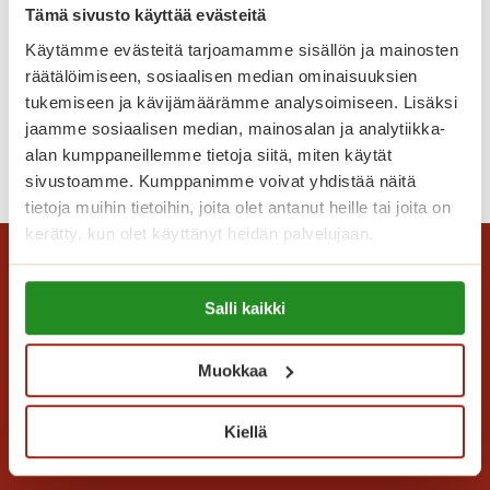
Tänä kesänä Logomossa on mahdollisuus
l
v
Tämä sivusto käyttää evästeitä
kokea moniaistillinen taide-elämys nimeltä
u
e
Käytämme evästeitä tarjoamamme sisällön ja mainosten
Frameless. Nimensä mukaisesti kuvat eivät
m
r
räätälöimiseen, sosiaalisen median ominaisuuksien
pysyneet kehysten sisällä vaan lähtivät
a
d
tukemiseen ja kävijämäärämme analysoimiseen. Lisäksi
kirjaimellisesti…
k
i
jaamme sosiaalisen median, mainosalan ja analytiikka-
s
-
T
alan kumppaneillemme tietoja siitä, miten käytät
Lue lisää
u
k
sivustoamme. Kumppanimme voivat yhdistää näitä
a
l
o
tietoja muihin tietoihin, joita olet antanut heille tai joita on
i
l
n
kerätty, kun olet käyttänyt heidän palvelujaan.
d
a
s
e
S
e
Lue lisää evästeistä:
t
a
Salli kaikki
r
https://sagacare.fi/evasteet/
t
g
t
a
a
t
Muokkaa
,
K
i
j
a
o
Saga Care Finland Oy
Kiellä
s
k
Mannerheimintie 164 PL 11
k
a