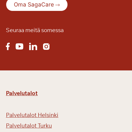
Oma SagaCare
e
s
ä
n
Seuraa meitä somessa
r
e
t
k
i
ä
Palvelutalot
Palvelutalot Helsinki
Palvelutalot Turku