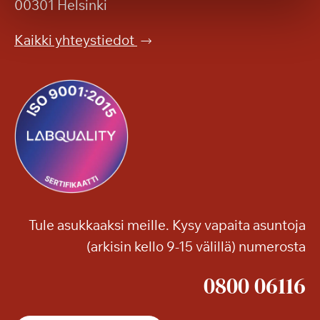
e
00301 Helsinki
h
n
e
p
Kaikki yhteystiedot
r
u
ä
i
ä
s
e
t
l
o
o
o
o
n
n
!
j
a
Tule asukkaaksi meille. Kysy vapaita asuntoja
m
(arkisin kello 9-15 välillä) numerosta
u
i
0800 06116
t
a
k