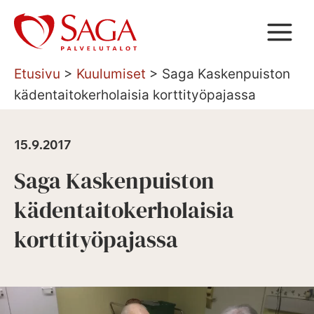
Siirry
sisältöön
Etusivu
>
Kuulumiset
>
Saga Kaskenpuiston
kädentaitokerholaisia korttityöpajassa
15.9.2017
Saga Kaskenpuiston
kädentaitokerholaisia
korttityöpajassa