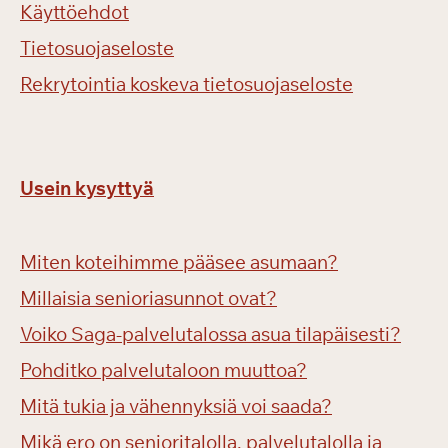
Käyttöehdot
Tietosuojaseloste
Rekrytointia koskeva tietosuojaseloste
Usein kysyttyä
Miten koteihimme pääsee asumaan?
Millaisia senioriasunnot ovat?
Voiko Saga-palvelutalossa asua tilapäisesti?
Pohditko palvelutaloon muuttoa?
Mitä tukia ja vähennyksiä voi saada?
Mikä ero on senioritalolla, palvelutalolla ja