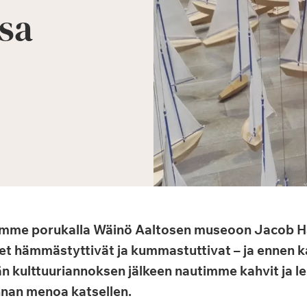
sa
ähdimme porukalla Wäinö Aaltosen museoon Jacob 
et hämmästyttivät ja kummastuttivat – ja ennen k
än kulttuuriannoksen jälkeen nautimme kahvit ja l
nnan menoa katsellen.