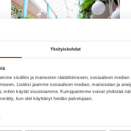
Yksityiskohdat
itä
Muuta nyt
mme sisällön ja mainosten räätälöimiseen, sosiaalisen median
iseen. Lisäksi jaamme sosiaalisen median, mainosalan ja analy
peruspalvelumaksulla Saga
, miten käytät sivustoamme. Kumppanimme voivat yhdistää näitä t
Kaskenpuistoon!
n kerätty, kun olet käyttänyt heidän palvelujaan.
Muuta Saga Kaskenpuistoon kevyillä
palveluilla.
/
M
Lue lisää