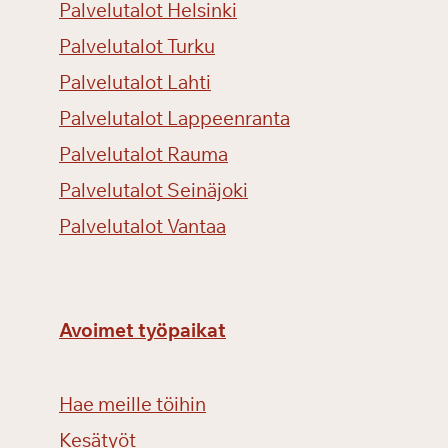
Palvelutalot Helsinki
m
p
Palvelutalot Turku
r
Palvelutalot Lahti
e
Palvelutalot Lappeenranta
v
e
Palvelutalot Rauma
r
Palvelutalot Seinäjoki
d
i
Palvelutalot Vantaa
-
k
o
n
Avoimet työpaikat
s
e
r
Hae meille töihin
t
Kesätyöt
t