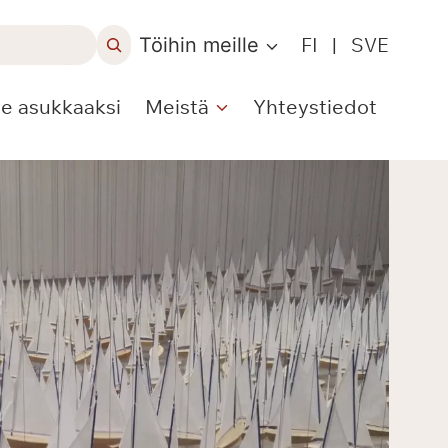
Töihin meille
FI
|
SVE
le asukkaaksi
Meistä
Yhteystiedot