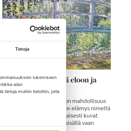
Tietoja
Taidetta, joka herää eloon ja
 ominaisuuksien tukemiseen
tiikka-alan
muita kesän retkiä
ietoja muihin tietoihin, joita
Tänä kesänä Logomossa on mahdollisuus
kokea moniaistillinen taide-elämys nimeltä
Frameless. Nimensä mukaisesti kuvat
eivät pysyneet kehysten sisällä vaan
lähtivät kirjaimellisesti…