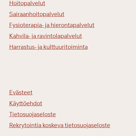
Hoitopalvelut
n
Sairaanhoitopalvelut
p
u
Fysioterapia- ja hierontapalvelut
i
Kahvila- ja ravintolapalvelut
s
t
Harrastus- ja kulttuuritoiminta
o
o
n
!
Evästeet
Käyttöehdot
Tietosuojaseloste
Rekrytointia koskeva tietosuojaseloste