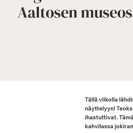
Aaltosen museos
Tällä viikolla l
näyttelyyn! Teoks
ihastuttivat. Täm
kahvilassa jokira