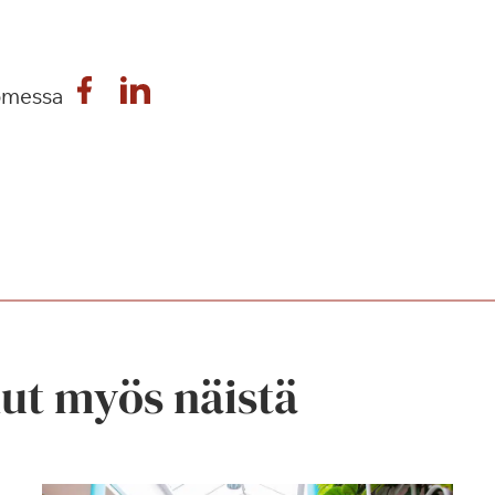
omessa
nut myös näistä