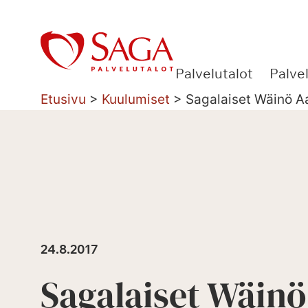
Siirry
sisältöön
Palvelutalot
Palve
Etusivu
>
Kuulumiset
>
Sagalaiset Wäinö A
24.8.2017
Sagalaiset Wäinö