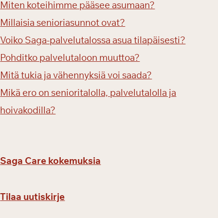
Miten koteihimme pääsee asumaan?
r
e
Millaisia senioriasunnot ovat?
t
Voiko Saga-palvelutalossa asua tilapäisesti?
k
Pohditko palvelutaloon muuttoa?
i
ä
Mitä tukia ja vähennyksiä voi saada?
Mikä ero on senioritalolla, palvelutalolla ja
hoivakodilla?
Saga Care kokemuksia
Tilaa uutiskirje