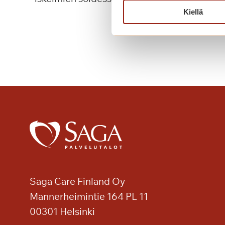
Kiellä
P
Lue lisää
ä
i
v
ä
k
a
h
v
i
t
p
u
Saga Care Finland Oy
u
t
Mannerheimintie 164 PL 11
a
00301 Helsinki
r