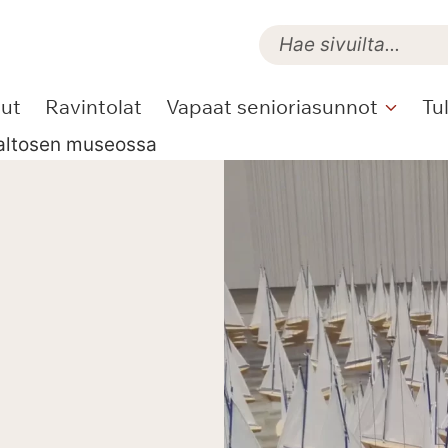
lut
Ravintolat
Vapaat senioriasunnot
Tu
altosen museossa