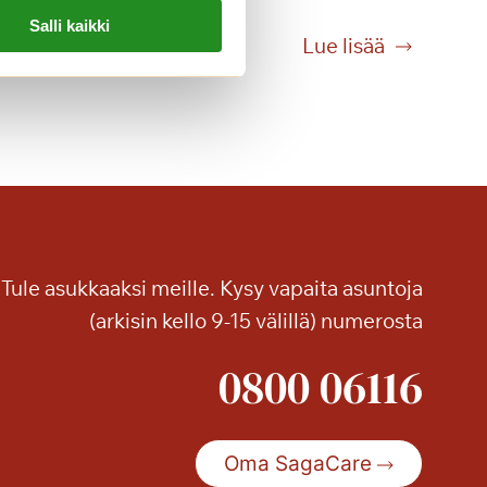
Salli kaikki
T
Lue lisää
a
i
d
e
t
t
a
,
Tule asukkaaksi meille. Kysy vapaita asuntoja
j
o
(arkisin kello 9-15 välillä) numerosta
k
0800 06116
a
h
e
r
Oma SagaCare
ä