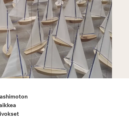
Hashimoton
aikkea
eivokset