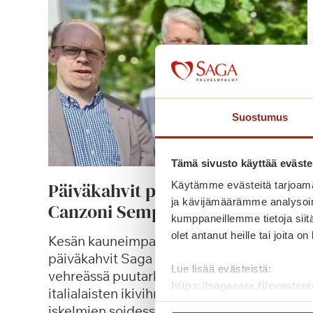
Suostumus
Tämä sivusto käyttää eväste
Päiväkahvit puutarhassa ja Le
Käytämme evästeitä tarjoama
ja kävijämäärämme analysoim
Canzoni Sempreverdi -konsertti
kumppaneillemme tietoja siitä
olet antanut heille tai joita o
Kesän kauneimpana päivänä nautimme
päiväkahvit Saga Kaskenpuiston
Lue lisää evästeistä:
vehreässä puutarhassa pihlajien katveessa
https://sagacare.fi/evasteet
italialaisten ikivihreiden aarioiden sekä
iskelmien soidessa.