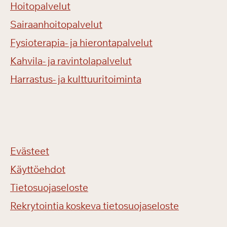
Hoitopalvelut
Sairaanhoitopalvelut
Fysioterapia- ja hierontapalvelut
Kahvila- ja ravintolapalvelut
Harrastus- ja kulttuuritoiminta
Evästeet
Käyttöehdot
Tietosuojaseloste
Rekrytointia koskeva tietosuojaseloste