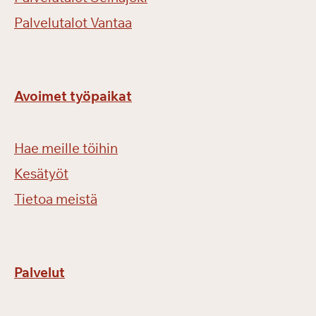
ä
Palvelutalot Vantaa
i
v
ä
ä
Avoimet työpaikat
n
Hae meille töihin
Kesätyöt
Tietoa meistä
Palvelut