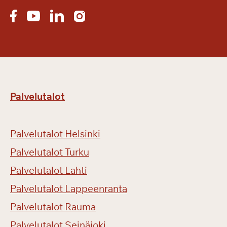
i
s
t
o
i
s
e
Palvelutalot
e
n
b
Palvelutalot Helsinki
i
l
Palvelutalot Turku
j
Palvelutalot Lahti
a
Palvelutalot Lappeenranta
r
d
Palvelutalot Rauma
i
Palvelutalot Seinäjoki
p