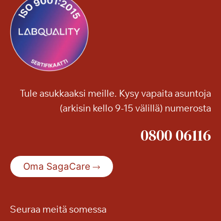
–
s
s
a
o
m
e
v
i
Tule asukkaaksi meille. Kysy vapaita asuntoja
d
(arkisin kello 9-15 välillä) numerosta
e
o
0800 06116
s
t
a
Oma SagaCare
i
k
i
m
Seuraa meitä somessa
u