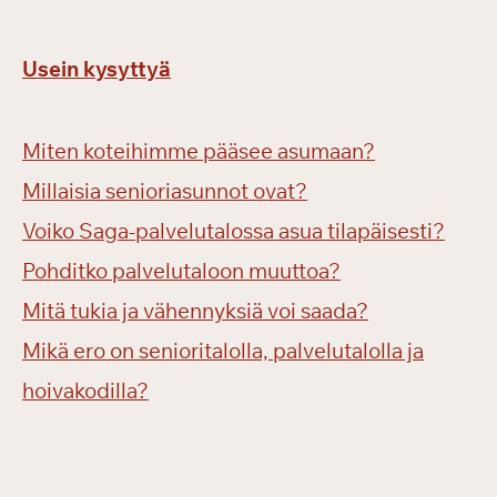
Usein kysyttyä
Miten koteihimme pääsee asumaan?
Millaisia senioriasunnot ovat?
Voiko Saga-palvelutalossa asua tilapäisesti?
Pohditko palvelutaloon muuttoa?
Mitä tukia ja vähennyksiä voi saada?
Mikä ero on senioritalolla, palvelutalolla ja
hoivakodilla?