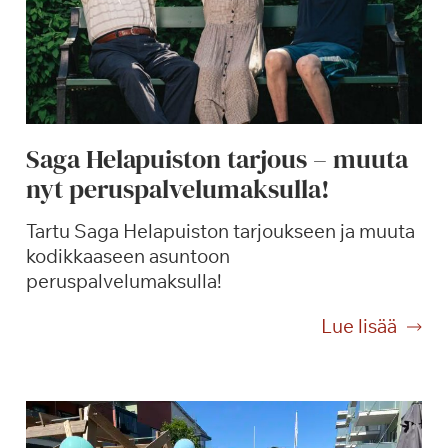
Saga Helapuiston tarjous – muuta
nyt peruspalvelumaksulla!
Tartu Saga Helapuiston tarjoukseen ja muuta
kodikkaaseen asuntoon
peruspalvelumaksulla!
S
Lue lisää
a
g
a
H