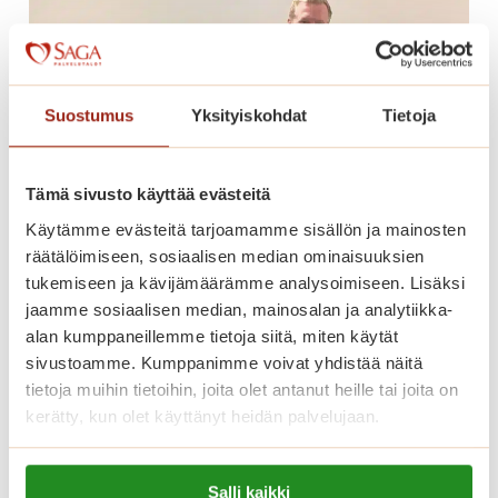
m
s
u
t
u
ä
t
t
a
Suostumus
Yksityiskohdat
Tietoja
u
n
n
y
n
Tämä sivusto käyttää evästeitä
t
e
p
Käytämme evästeitä tarjoamamme sisällön ja mainosten
l
e
räätälöimiseen, sosiaalisen median ominaisuuksien
m
r
tukemiseen ja kävijämäärämme analysoimiseen. Lisäksi
Hyvästä syntyy hyvää –
a
u
jaamme sosiaalisen median, mainosalan ja analytiikka-
somevideosta ikimuistoiseen
a
s
alan kumppaneillemme tietoja siitä, miten käytät
p
biljardipäivään
p
sivustoamme. Kumppanimme voivat yhdistää näitä
a
tietoja muihin tietoihin, joita olet antanut heille tai joita on
a
l
Kun jaoimme videon asukkaamme
kerätty, kun olet käyttänyt heidän palvelujaan.
l
v
lempipaikasta Saga Helapuistossa, emme
v
e
osanneet arvata, mihin se vielä johtaisi.
Lue lisää evästeistä:
e
l
Salli kaikki
https://sagacare.fi/evasteet/