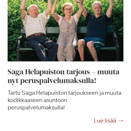
Saga Helapuiston tarjous – muuta
nyt peruspalvelumaksulla!
Tartu Saga Helapuiston tarjoukseen ja muuta
kodikkaaseen asuntoon
peruspalvelumaksulla!
S
Lue lisää
a