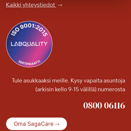
y
i
Kaikki yhteystiedot
v
l
ä
a
ä
s
–
s
s
a
o
m
e
v
i
Tule asukkaaksi meille. Kysy vapaita asuntoja
d
(arkisin kello 9-15 välillä) numerosta
e
o
0800 06116
s
t
a
Oma SagaCare
i