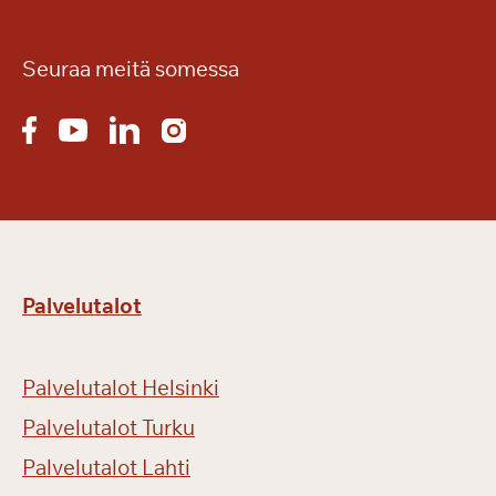
k
i
m
Seuraa meitä somessa
u
i
s
t
o
i
s
e
Palvelutalot
e
n
b
Palvelutalot Helsinki
i
l
Palvelutalot Turku
j
Palvelutalot Lahti
a