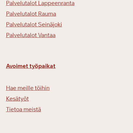
Palvelutalot Lappeenranta
r
d
Palvelutalot Rauma
i
Palvelutalot Seinäjoki
p
ä
Palvelutalot Vantaa
i
v
ä
ä
Avoimet työpaikat
n
Hae meille töihin
Kesätyöt
Tietoa meistä