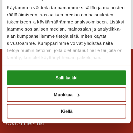
l
Kun jaoimme videon asukkaamme
l
Käytämme evästeitä tarjoamamme sisällön ja mainosten
v
lempipaikasta Saga Helapuistossa, emme
v
räätälöimiseen, sosiaalisen median ominaisuuksien
e
osanneet arvata, mihin se vielä johtaisi.
e
tukemiseen ja kävijämäärämme analysoimiseen. Lisäksi
l
l
jaamme sosiaalisen median, mainosalan ja analytiikka-
H
Lue lisää
u
u
alan kumppaneillemme tietoja siitä, miten käytät
y
t
m
sivustoamme. Kumppanimme voivat yhdistää näitä
v
a
a
tietoja muihin tietoihin, joita olet antanut heille tai joita on
ä
l
k
kerätty, kun olet käyttänyt heidän palvelujaan.
s
o
s
t
n
u
Lue lisää evästeistä:
ä
k
Salli kaikki
l
https://sagacare.fi/evasteet/
s
e
l
y
s
a
Muokkaa
n
ä
!
t
Saga Care Finland Oy
k
Kiellä
y
a
Mannerheimintie 164 PL 11
y
h
00301 Helsinki
h
v