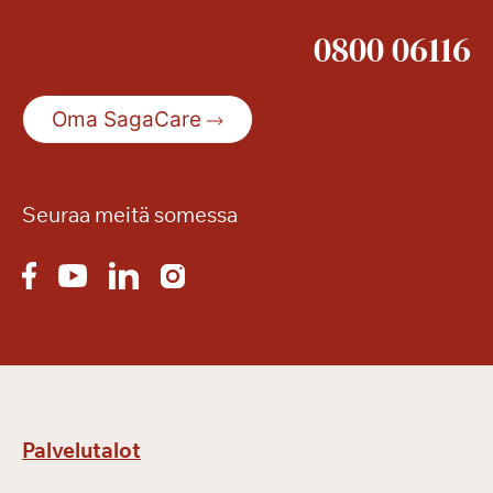
!
i
0800 06116
ä
i
s
Oma SagaCare
e
s
t
ä
Seuraa meitä somessa
Palvelutalot