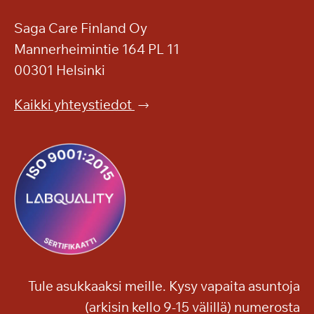
h
a
d
Saga Care Finland Oy
3
y
Mannerheimintie 164 PL 11
0
s
.
00301 Helsinki
V
4
i
.
Kaikki yhteystiedot
l
–
l
t
a
e
K
r
a
v
r
e
i
t
n
u
p
l
ä
o
Tule asukkaaksi meille. Kysy vapaita asuntoja
ä
a
(arkisin kello 9-15 välillä) numerosta
s