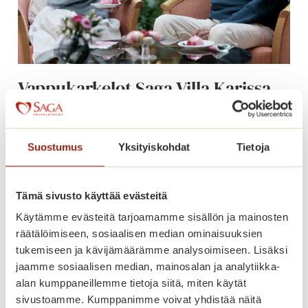
n
i
s
y
k
Vappukarkelot Saga Villa Karissa
s
30.4. – tervetuloa!
i
ö
Suostumus
Yksityiskohdat
Tietoja
V
Lue lisää
a
p
Tämä sivusto käyttää evästeitä
p
Käytämme evästeitä tarjoamamme sisällön ja mainosten
u
räätälöimiseen, sosiaalisen median ominaisuuksien
k
tukemiseen ja kävijämäärämme analysoimiseen. Lisäksi
a
jaamme sosiaalisen median, mainosalan ja analytiikka-
r
alan kumppaneillemme tietoja siitä, miten käytät
k
sivustoamme. Kumppanimme voivat yhdistää näitä
e