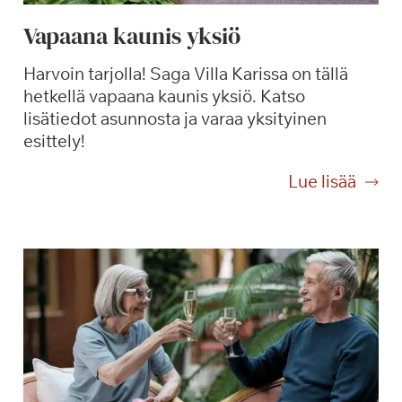
Vapaana kaunis yksiö
Harvoin tarjolla! Saga Villa Karissa on tällä
hetkellä vapaana kaunis yksiö. Katso
lisätiedot asunnosta ja varaa yksityinen
esittely!
V
Lue lisää
a
p
a
a
n
a
k
a
u