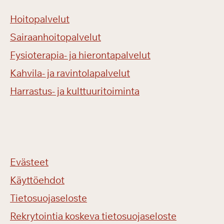
Hoitopalvelut
Sairaanhoitopalvelut
Fysioterapia- ja hierontapalvelut
Kahvila- ja ravintolapalvelut
Harrastus- ja kulttuuritoiminta
Evästeet
Käyttöehdot
Tietosuojaseloste
Rekrytointia koskeva tietosuojaseloste