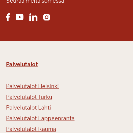
Seuraa meitä somessa
u
i
s
t
o
i
s
e
Palvelutalot
e
n
b
Palvelutalot Helsinki
i
l
Palvelutalot Turku
j
Palvelutalot Lahti
a
Palvelutalot Lappeenranta
r
d
Palvelutalot Rauma