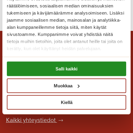
osanneet arvata, mihin se vielä johtaisi.
e
räätälöimiseen, sosiaalisen median ominaisuuksien
l
l
H
Lue lisää
tukemiseen ja kävijämäärämme analysoimiseen. Lisäksi
u
u
y
jaamme sosiaalisen median, mainosalan ja analytiikka-
t
m
v
alan kumppaneillemme tietoja siitä, miten käytät
a
a
sivustoamme. Kumppanimme voivat yhdistää näitä
ä
l
k
tietoja muihin tietoihin, joita olet antanut heille tai joita on
s
o
s
kerätty, kun olet käyttänyt heidän palvelujaan.
t
n
u
ä
k
l
Lue lisää evästeistä:
s
e
l
Salli kaikki
https://sagacare.fi/evasteet/
y
s
a
n
ä
!
Muokkaa
t
Saga Care Finland Oy
k
y
a
Mannerheimintie 164 PL 11
y
h
Kiellä
00301 Helsinki
h
v
y
i
Kaikki yhteystiedot
v
l
ä