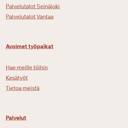
i
Palvelutalot Seinäjoki
p
ä
Palvelutalot Vantaa
i
v
ä
ä
Avoimet työpaikat
n
Hae meille töihin
Kesätyöt
Tietoa meistä
Palvelut