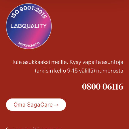
a
ä
s
–
s
s
a
o
m
e
v
i
Tule asukkaaksi meille. Kysy vapaita asuntoja
d
(arkisin kello 9-15 välillä) numerosta
e
o
0800 06116
s
t
a
Oma SagaCare
i
k
i
m