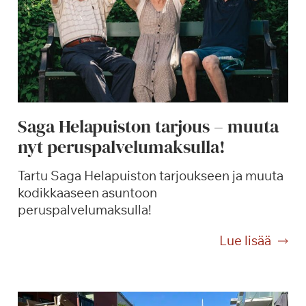
Saga Helapuiston tarjous – muuta
nyt peruspalvelumaksulla!
Tartu Saga Helapuiston tarjoukseen ja muuta
kodikkaaseen asuntoon
peruspalvelumaksulla!
S
Lue lisää
a
g
a