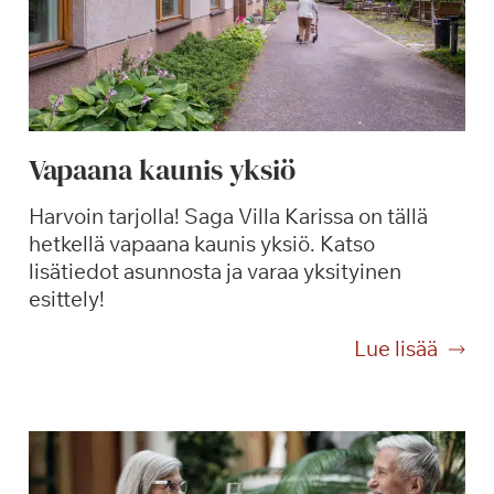
Vapaana kaunis yksiö
Harvoin tarjolla! Saga Villa Karissa on tällä
hetkellä vapaana kaunis yksiö. Katso
lisätiedot asunnosta ja varaa yksityinen
esittely!
V
Lue lisää
a
p
a
a
n