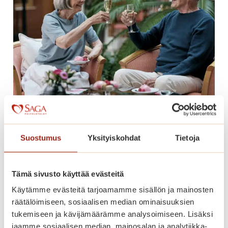
a
k
a
u
n
i
s
y
k
Vappukarkelot Saga Villa Karissa
s
30.4. – tervetuloa!
i
Suostumus
Yksityiskohdat
Tietoja
ö
V
Lue lisää
Tämä sivusto käyttää evästeitä
a
Käytämme evästeitä tarjoamamme sisällön ja mainosten
p
räätälöimiseen, sosiaalisen median ominaisuuksien
p
tukemiseen ja kävijämäärämme analysoimiseen. Lisäksi
u
jaamme sosiaalisen median, mainosalan ja analytiikka-