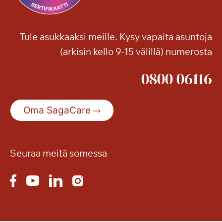
n
u
p
l
ä
o
Tule asukkaaksi meille. Kysy vapaita asuntoja
ä
a
(arkisin kello 9-15 välillä) numerosta
s
!
i
0800 06116
ä
i
s
Oma SagaCare
e
s
t
ä
Seuraa meitä somessa