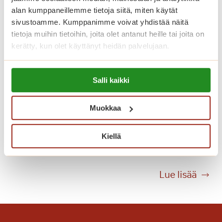
k
alan kumppaneillemme tietoja siitä, miten käytät
a
sivustoamme. Kumppanimme voivat yhdistää näitä
r
tietoja muihin tietoihin, joita olet antanut heille tai joita on
k
kerätty, kun olet käyttänyt heidän palvelujaan.
e
l
Lue lisää evästeistä:
o
Salli kaikki
https://sagacare.fi/evasteet/
t
S
Muokkaa
a
Kuvatervehdys Villa Karin
g
Kiellä
pääsiäisestä
a
V
i
K
Lue lisää
l
u
l
v
a
a
K