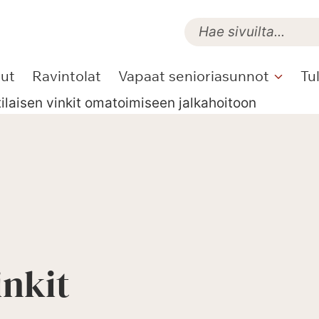
lut
Ravintolat
Vapaat senioriasunnot
Tu
laisen vinkit omatoimiseen jalkahoitoon
inkit