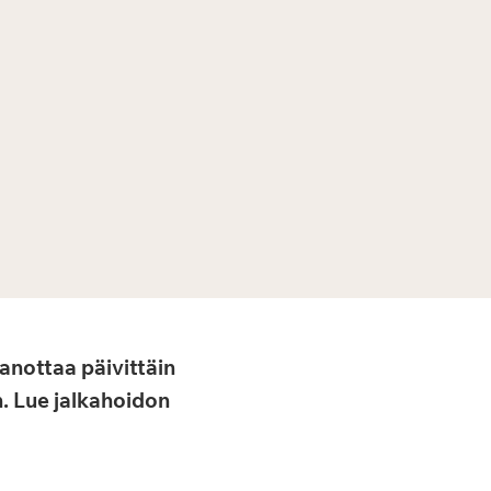
anottaa päivittäin
n. Lue jalkahoidon