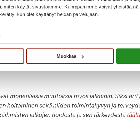
, miten käytät sivustoamme. Kumppanimme voivat yhdistää näitä t
i kunto päivittäin.
n kerätty, kun olet käyttänyt heidän palvelujaan.
en kynnet säännöllisesti. Muista pitää kynnet sopivan
ian lyhyinä.
/
jalkojasi, äläkä unohda sääriä. Hyviä voiteita saa oste
 apteekeista.
Muokkaa
elpottavat jalkojen hoitoa. Hanki varrellinen peili, k
rit sekä ihollesi sopiva jalkavoide.
ovat monenlaisia muutoksia myös jalkoihin. Siksi erity
jen hoitaminen sekä niiden toimintakyvyn ja tervey
ikäihmisten jalkojen hoidosta ja sen tärkeydestä
täält