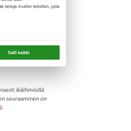
ietoja muihin tietoihin, joita
 mittaisina, ei
ttua
Salli kaikki
ynsirakenteelle
isesti ikäihmisillä
den seuraaminen on
ä
.