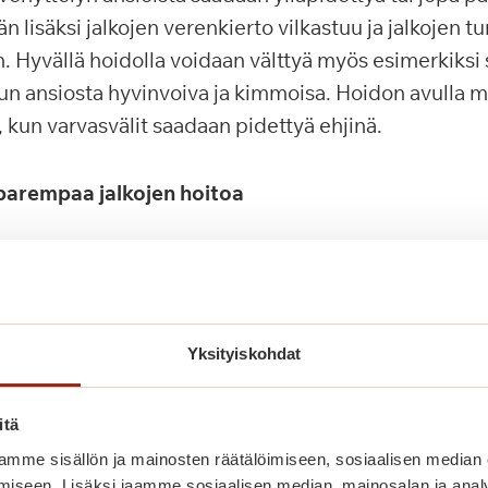
n lisäksi jalkojen verenkierto vilkastuu ja jalkojen t
Hyvällä hoidolla voidaan välttyä myös esimerkiksi 
lun ansiosta hyvinvoiva ja kimmoisa. Hoidon avulla
ä, kun varvasvälit saadaan pidettyä ehjinä.
ä parempaa jalkojen hoitoa
arrellisen peilin. Peili helpottaa jalkojen tarkistusta
e. Lisäksi jokaisen kotona tulisi olla omalle kynsira
lkavoide määräytyy aina ihon kunnon ja tarpeen muka
Yksityiskohdat
oitoloista ja apteekeista, joissa ammattilaiset osaava
tarpeisiisi.
itä
TOP 4 vinkit omahoitoon:
mme sisällön ja mainosten räätälöimiseen, sosiaalisen median
iseen. Lisäksi jaamme sosiaalisen median, mainosalan ja analy