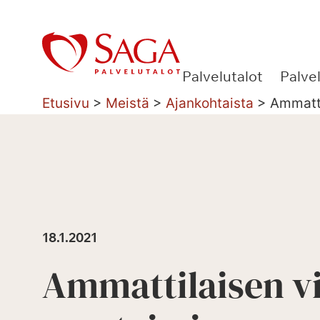
Siirry
sisältöön
Palvelutalot
Palve
Etusivu
>
Meistä
>
Ajankohtaista
>
Ammatti
18.1.2021
Ammattilaisen v