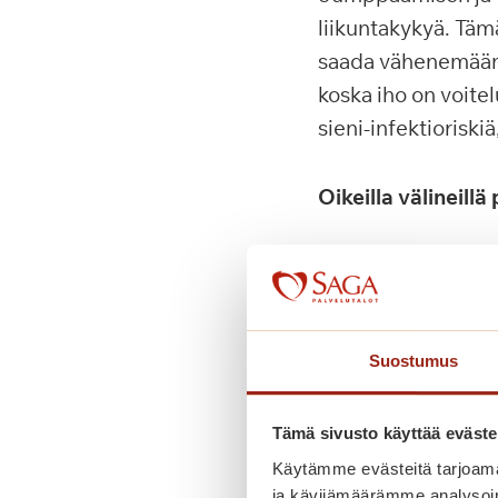
liikuntakykyä. Tämä
saada vähenemään. 
koska iho on voite
sieni-infektioriski
Oikeilla välineill
Kotiin voi hankkia v
jalkapohjaan parane
kynsileikkurit. Ja
Suostumus
saa ostettua jalkah
voiteen juuri sinun 
Tämä sivusto käyttää eväste
Jalkahoitajamme 
Käytämme evästeitä tarjoama
ja kävijämäärämme analysoim