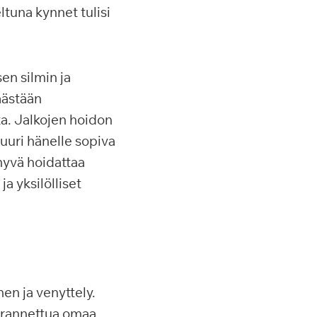
tuna kynnet tulisi
en silmin ja
äästään
ta. Jalkojen hoidon
juuri hänelle sopiva
 hyvä hoidattaa
a yksilölliset
n ja venyttely.
parannettua omaa