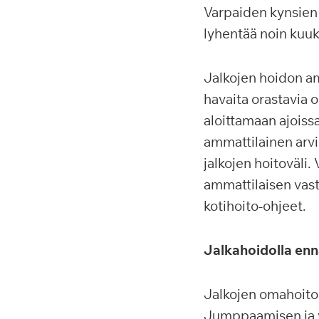
Varpaiden kynsien 
lyhentää noin kuuk
Jalkojen hoidon am
havaita orastavia 
aloittamaan ajoissa
ammattilainen arvio
jalkojen hoitoväli.
ammattilaisen vasta
kotihoito-ohjeet.
Jalkahoidolla en
Jalkojen omahoito
Jumppaamisen ja ve