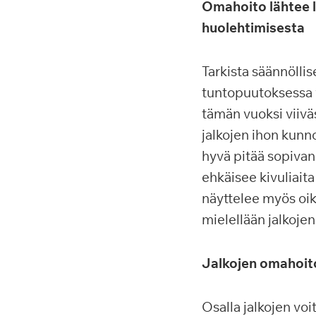
Omahoito lähtee li
huolehtimisesta
Tarkista säännöllis
tuntopuutoksessa 
tämän vuoksi viivä
jalkojen ihon kunno
hyvä pitää sopivan 
ehkäisee kivuliaita
näyttelee myös oike
mielellään jalkoje
Jalkojen omahoito
Osalla jalkojen voit