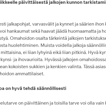
ikkeelle päivittäisestä jalkojen kunnon tarkistam
esti jalkapohjat, varvasvälit ja kynnet ja säärien ihon
voi hankaumat sekä haavat jäädä huomaamatta ja hoi
styä.
Omahoidon osalta tärkeintä jalkojen tarkistukse
sta huolehtiminen. Muista voidella jalkoja säännöllis
mittaisina, ei liian lyhyinä eikä liian pitkinä. Hyvä k
 kynsi- ja ihovaurioita.
Hyvässä jalkojen omahoidossa 
an kokoisten sukkien ja kenkien valinta. Tässä asias
nhoidon ammattilaiset.
a on hyvä tehdä säännöllisesti
elutarve on päivittäinen ja toisilla tarve voi olla vain