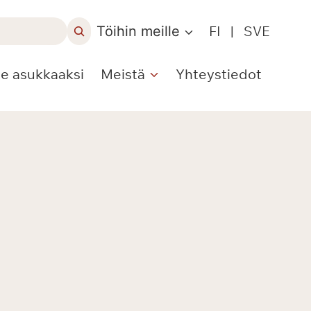
Töihin meille
FI
|
SVE
le asukkaaksi
Meistä
Yhteystiedot