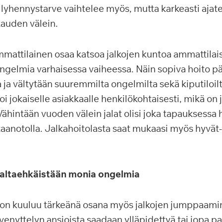
lyhennystarve vaihtelee myös, mutta karkeasti ajatel
auden välein.
mattilainen osaa katsoa jalkojen kuntoa ammattilais
ongelmia varhaisessa vaiheessa. Näin sopiva hoito p
 ja vältytään suuremmilta ongelmilta sekä kiputiloil
i jokaiselle asiakkaalle henkilökohtaisesti, mikä on 
 Vähintään vuoden välein jalat olisi joka tapauksessa
anotolla. Jalkahoitolasta saat mukaasi myös hyvät- j
naltaehkäistään monia ongelmia
on kuuluu tärkeänä osana myös jalkojen jumppaamine
nyttelyn ansioista saadaan ylläpidettyä tai jopa 