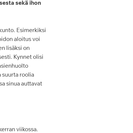
isesta sekä ihon
 kunto. Esimerkiksi
don aloitus voi
n lisäksi on
esti. Kynnet olisi
ynsienhuolto
suurta roolia
sa sinua auttavat
 kerran viikossa.