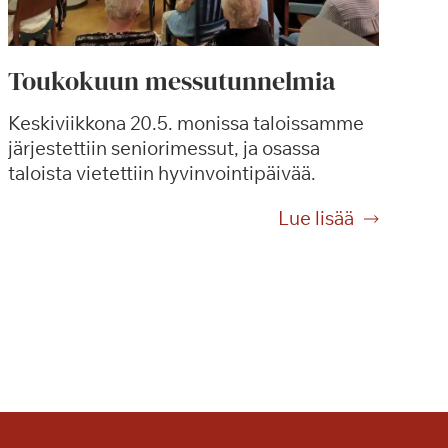
Toukokuun messutunnelmia
Keskiviikkona 20.5. monissa taloissamme
järjestettiin seniorimessut, ja osassa
taloista vietettiin hyvinvointipäivää.
T
Lue lisää
o
u
k
o
k
u
u
n
m