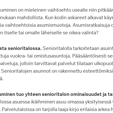
uminen on mieleinen vaihtoehto usealle niin pitkää
mukaan mahdollista. Kun kodin askareet alkavat käy
isia vaihtoehtoisia asumismuotoja. Asumisratkaisuja 
n itselle tai omalle läheiselle se oikea valinta?
ta senioritalossa.
Senioritalolla tarkoitetaan asuin
tuja vuokra- tai omistusasuntoja. Pääsääntöisesti sen
lveluja, jolloin tarvittavat palvelut tilataan ulkopuol
. Senioritalojen asunnot on rakennettu esteettömiksi
ä.
uminen tuo yhteen senioritalon ominaisuudet ja ta
lossa asuessa ikäihminen asuu omassa yksityisessä v
alvelutaloissa on tarjolla laaja kirjo erilaisia arkea 