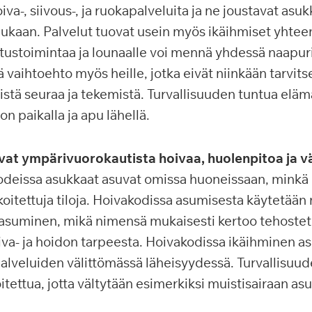
iva-, siivous-, ja ruokapalveluita ja ne joustavat asu
kaan. Palvelut tuovat usein myös ikäihmiset yhteen
stustoimintaa ja lounaalle voi mennä yhdessä naapur
 vaihtoehto myös heille, jotka eivät niinkään tarvits
stä seuraa ja tekemistä. Turvallisuuden tuntua elämä
n paikalla ja apu lähellä.
vat ympärivuorokautista hoivaa, huolenpitoa ja vä
deissa asukkaat asuvat omissa huoneissaan, minkä li
koitettuja tiloja. Hoivakodissa asumisesta käytetään
uasuminen, mikä nimensä mukaisesti kertoo tehoste
a- ja hoidon tarpeesta. Hoivakodissa ikäihminen asu
alveluiden välittömässä läheisyydessä. Turvallisuu
itettua, jotta vältytään esimerkiksi muistisairaan as