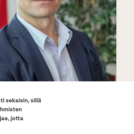
 sekaisin, sillä
äihmisten
aa, jotta