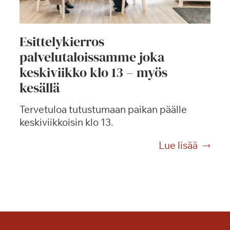
Esittelykierros
palvelutaloissamme joka
keskiviikko klo 13 – myös
kesällä
Tervetuloa tutustumaan paikan päälle
keskiviikkoisin klo 13.
E
Lue lisää
s
i
t
t
e
l