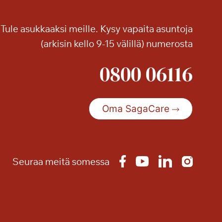
e
s
Tule asukkaaksi meille. Kysy vapaita asuntoja
s
(arkisin kello 9-15 välillä) numerosta
u
t
0800 06116
u
n
n
e
Oma SagaCare
l
m
i
a
Seuraa meitä somessa