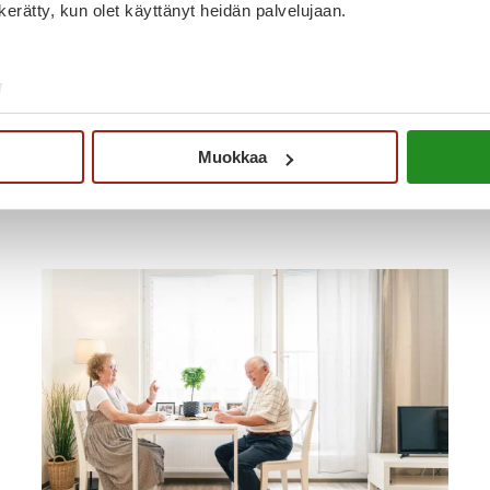
n kerätty, kun olet käyttänyt heidän palvelujaan.
/
Muokkaa
nut myös näistä