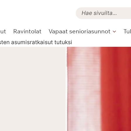
lut
Ravintolat
Vapaat senioriasunnot
Tu
sten asumisratkaisut tutuksi