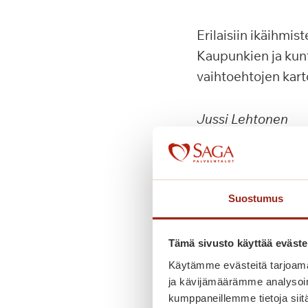
Erilaisiin ikäihmis
Kaupunkien ja kunt
vaihtoehtojen kart
Jussi Lehtonen
liiketoimintajohtaj
Saga-palvelutalot
Suostumus
Jaa artikkeli some
Tämä sivusto käyttää eväste
Käytämme evästeitä tarjoama
ja kävijämäärämme analysoim
kumppaneillemme tietoja siitä