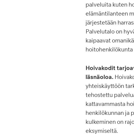
palveluita kuten ho
elämäntilanteen mu
järjestetään harra
Palvelutalo on hyvä
kaipaavat omanikäi
hoitohenkilökunta o
Hoivakodit tarjoa
läsnäoloa.
Hoivako
yhteiskäyttöön tar
tehostettu palvel
kattavammasta hoiv
henkilökunnan ja p
kulkeminen on rajo
eksymiseltä.