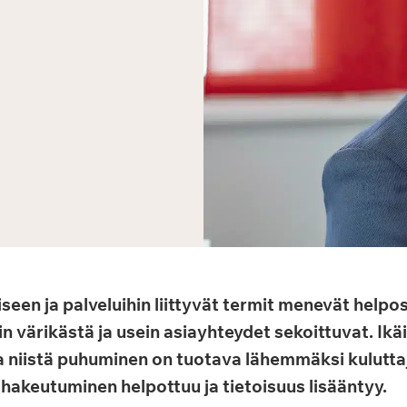
een ja palveluihin liittyvät termit menevät helposti
in värikästä ja usein asiayhteydet sekoittuvat. Ik
a niistä puhuminen on tuotava lähemmäksi kuluttaj
n hakeutuminen helpottuu ja tietoisuus lisääntyy.