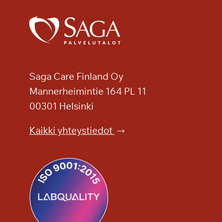
s
e
m
u
s
h
Saga Care Finland Oy
y
Mannerheimintie 164 PL 11
v
00301 Helsinki
i
n
Kaikki yhteystiedot
v
o
i
n
n
i
n