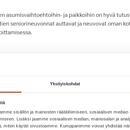
ten asumisvaihtoehtoihin- ja paikkoihin on hyvä tutus
ien seniorineuvonnat auttavat ja neuvovat oman ko
oittamisessa.
a
Yksityiskohdat
ssa
itä
mme sisällön ja mainosten räätälöimiseen, sosiaalisen median
iseen. Lisäksi jaamme sosiaalisen median, mainosalan ja analy
, miten käytät sivustoamme. Kumppanimme voivat yhdistää näitä t