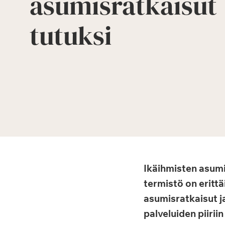
asumisratkaisut
tutuksi
Ikäihmisten asumis
termistö on erittä
asumisratkaisut j
palveluiden piirii