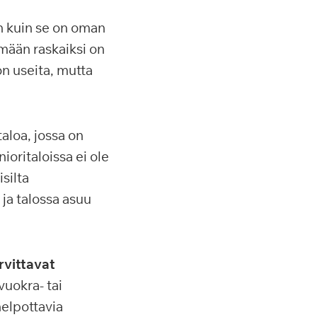
n kuin se on oman
mään raskaiksi on
on useita, mutta
taloa, jossa on
ioritaloissa ei ole
isilta
 ja talossa asuu
rvittavat
uokra- tai
helpottavia