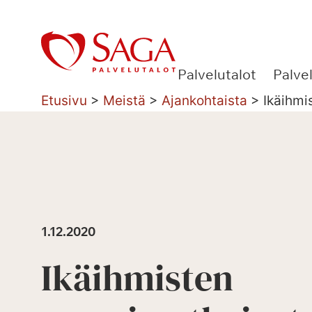
Siirry
sisältöön
Palvelutalot
Palve
Etusivu
>
Meistä
>
Ajankohtaista
>
Ikäihmi
1.12.2020
Ikäihmisten