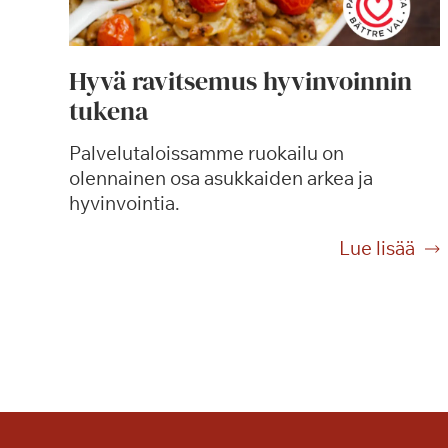
Hyvä ravitsemus hyvinvoinnin
tukena
Palvelutaloissamme ruokailu on
olennainen osa asukkaiden arkea ja
hyvinvointia.
H
Lue lisää
y
v
ä
r
a
v
i
t