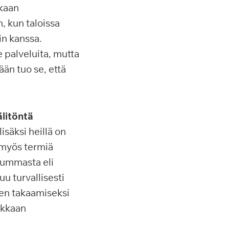
kkaan
, kun taloissa
in kanssa.
e palveluita, mutta
än tuo se, että
litöntä
säksi heillä on
 myös termiä
tummasta eli
u turvallisesti
den takaamiseksi
ukkaan