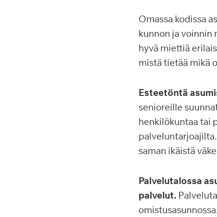
Omassa kodissa as
kunnon ja voinnin 
hyvä miettiä erila
mistä tietää mikä o
Esteetöntä asumis
senioreille suunnat
henkilökuntaa tai pa
palveluntarjoajilta
saman ikäistä väke
Palvelutalossa as
palvelut.
Palveluta
omistusasunnossa. P