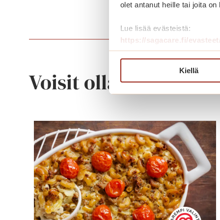
olet antanut heille tai joita o
Lue lisää evästeistä:
https://sagacare.fi/evasteet
Kiellä
Voisit olla kiinnostu