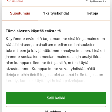
e
m
u
Suostumus
Yksityiskohdat
Tietoja
s
h
Esittelykierros
Tämä sivusto käyttää evästeitä
y
palvelutaloissamme joka
v
Käytämme evästeitä tarjoamamme sisällön ja mainosten
i
räätälöimiseen, sosiaalisen median ominaisuuksien
keskiviikko klo 13 – myös kesällä
n
tukemiseen ja kävijämäärämme analysoimiseen. Lisäksi
v
jaamme sosiaalisen median, mainosalan ja analytiikka-
Tervetuloa tutustumaan paikan päälle
o
alan kumppaneillemme tietoja siitä, miten käytät
keskiviikkoisin klo 13.
sivustoamme. Kumppanimme voivat yhdistää näitä
i
E
Lue lisää
tietoja muihin tietoihin, joita olet antanut heille tai joita on
n
s
kerätty, kun olet käyttänyt heidän palvelujaan.
n
i
i
Lue lisää evästeistä:
t
n
Salli kaikki
https://sagacare.fi/evasteet/
t
t
e
u
Muokkaa