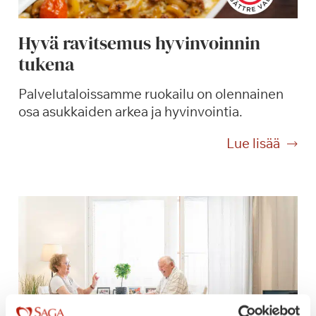
Hyvä ravitsemus hyvinvoinnin
tukena
Palvelutaloissamme ruokailu on olennainen
osa asukkaiden arkea ja hyvinvointia.
H
Lue lisää
y
v
ä
r
a
v
i
t
s