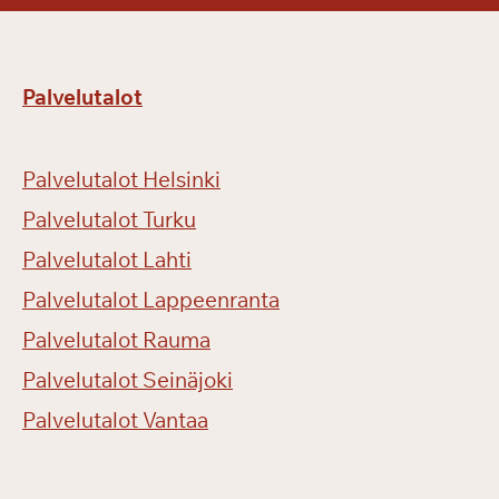
s
ä
l
l
Palvelutalot
ä
Palvelutalot Helsinki
Palvelutalot Turku
Palvelutalot Lahti
Palvelutalot Lappeenranta
Palvelutalot Rauma
Palvelutalot Seinäjoki
Palvelutalot Vantaa