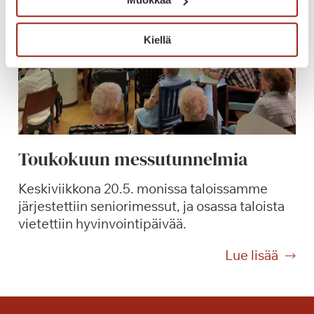
l
k
y
e
k
n
Kiellä
i
a
e
r
r
o
s
Toukokuun messutunnelmia
p
a
Keskiviikkona 20.5. monissa taloissamme
l
järjestettiin seniorimessut, ja osassa taloista
v
vietettiin hyvinvointipäivää.
e
l
T
Lue lisää
u
o
t
u
a
k