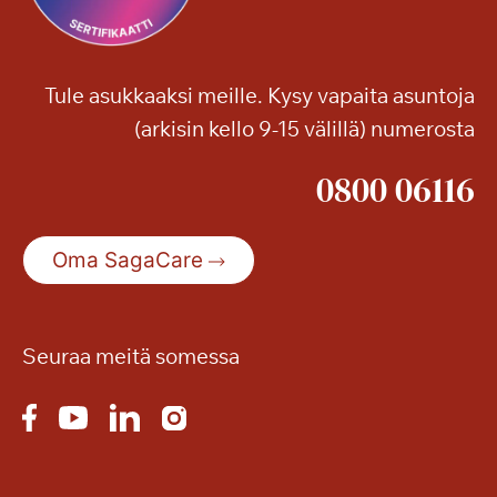
v
a
i
i
k
Tule asukkaaksi meille. Kysy vapaita asuntoja
k
(arkisin kello 9-15 välillä) numerosta
o
k
0800 06116
l
o
1
Oma SagaCare
3
–
m
Seuraa meitä somessa
y
ö
s
k
e