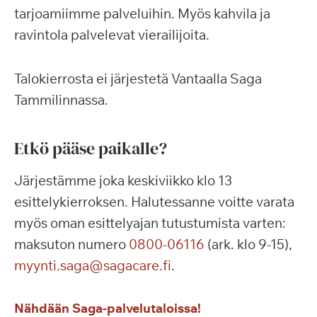
tarjoamiimme palveluihin. Myös kahvila ja
ravintola palvelevat vierailijoita.
Talokierrosta ei järjestetä Vantaalla Saga
Tammilinnassa.
Etkö pääse paikalle?
Järjestämme joka keskiviikko klo 13
esittelykierroksen. Halutessanne voitte varata
myös oman esittelyajan tutustumista varten:
maksuton numero
0800-06116
(ark. klo 9-15),
myynti.saga@sagacare.fi
.
Nähdään Saga-palvelutaloissa!