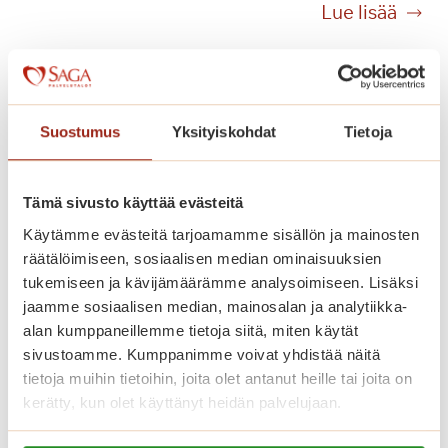
E
Lue lisää
n
s
n
i
i
t
n
t
t
Suostumus
Yksityiskohdat
Tietoja
e
u
l
k
y
e
Tämä sivusto käyttää evästeitä
k
n
i
Käytämme evästeitä tarjoamamme sisällön ja mainosten
a
e
räätälöimiseen, sosiaalisen median ominaisuuksien
tukemiseen ja kävijämäärämme analysoimiseen. Lisäksi
r
jaamme sosiaalisen median, mainosalan ja analytiikka-
r
alan kumppaneillemme tietoja siitä, miten käytät
o
sivustoamme. Kumppanimme voivat yhdistää näitä
s
Toukokuun messutunnelmia
tietoja muihin tietoihin, joita olet antanut heille tai joita on
p
kerätty, kun olet käyttänyt heidän palvelujaan.
a
Keskiviikkona 20.5. monissa taloissamme
l