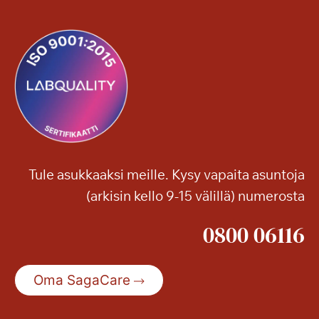
u
a
n
k
n
e
e
s
l
k
m
i
i
v
a
i
i
k
Tule asukkaaksi meille. Kysy vapaita asuntoja
k
(arkisin kello 9-15 välillä) numerosta
o
k
0800 06116
l
o
1
Oma SagaCare
3
–