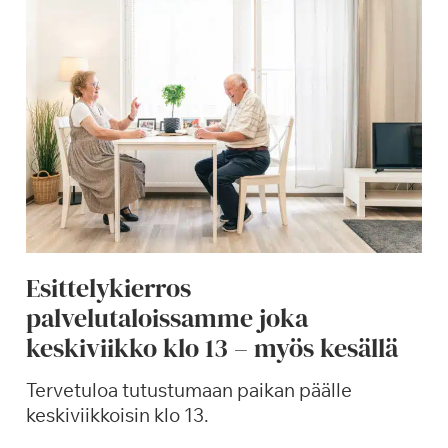
r
a
v
i
t
s
e
m
u
s
h
Esittelykierros
y
palvelutaloissamme joka
v
i
keskiviikko klo 13 – myös kesällä
n
v
Tervetuloa tutustumaan paikan päälle
o
keskiviikkoisin klo 13.
i