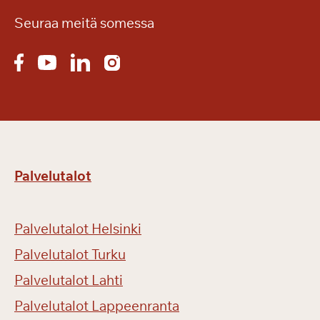
m
Seuraa meitä somessa
y
ö
s
k
e
s
ä
l
l
Palvelutalot
ä
Palvelutalot Helsinki
Palvelutalot Turku
Palvelutalot Lahti
Palvelutalot Lappeenranta