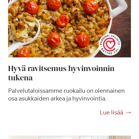
Hyvä ravitsemus hyvinvoinnin
tukena
Palvelutaloissamme ruokailu on olennainen
osa asukkaiden arkea ja hyvinvointia.
H
Lue lisää
y
v
ä