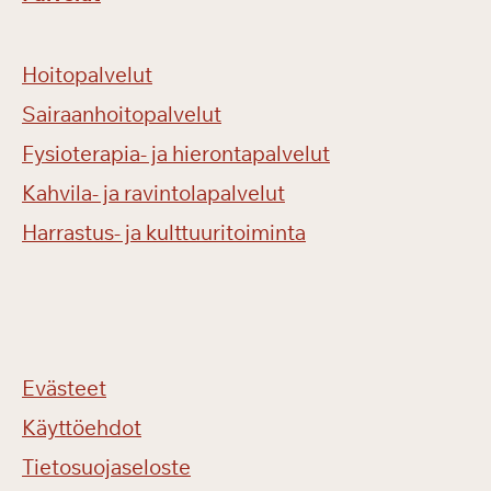
Hoitopalvelut
Sairaanhoitopalvelut
Fysioterapia- ja hierontapalvelut
Kahvila- ja ravintolapalvelut
Harrastus- ja kulttuuritoiminta
Evästeet
Käyttöehdot
Tietosuojaseloste