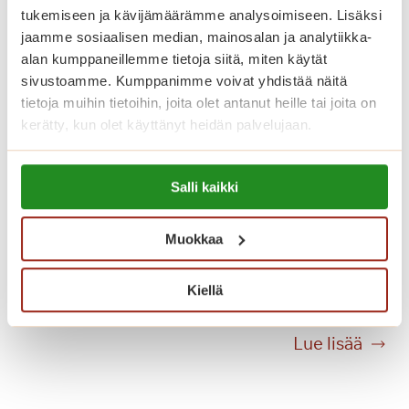
i
tukemiseen ja kävijämäärämme analysoimiseen. Lisäksi
t
jaamme sosiaalisen median, mainosalan ja analytiikka-
s
alan kumppaneillemme tietoja siitä, miten käytät
e
sivustoamme. Kumppanimme voivat yhdistää näitä
m
tietoja muihin tietoihin, joita olet antanut heille tai joita on
u
kerätty, kun olet käyttänyt heidän palvelujaan.
s
h
Lue lisää evästeistä:
Esittelykierros
y
Salli kaikki
https://sagacare.fi/evasteet/
palvelutaloissamme joka
v
i
keskiviikko klo 13 – myös kesällä
Muokkaa
n
v
Tervetuloa tutustumaan paikan päälle
Kiellä
o
keskiviikkoisin klo 13.
i
E
Lue lisää
n
s
n
i
i