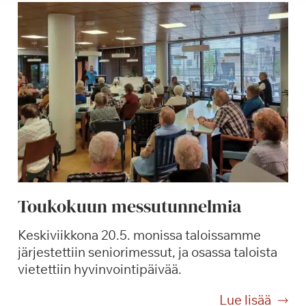
t
n
t
t
e
u
l
k
y
e
k
n
i
a
e
r
r
o
s
Toukokuun messutunnelmia
p
a
Keskiviikkona 20.5. monissa taloissamme
l
järjestettiin seniorimessut, ja osassa taloista
v
vietettiin hyvinvointipäivää.
e
l
T
Lue lisää