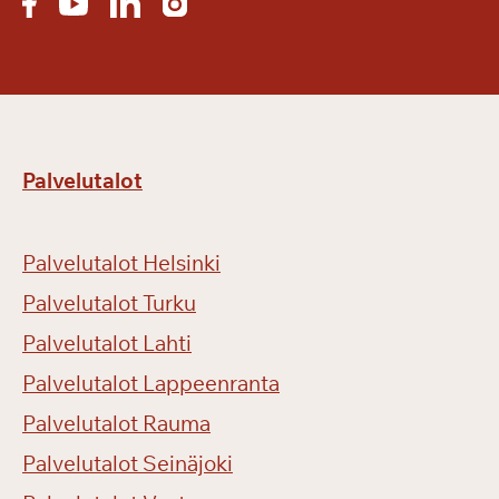
s
k
e
s
ä
l
l
Palvelutalot
ä
Palvelutalot Helsinki
Palvelutalot Turku
Palvelutalot Lahti
Palvelutalot Lappeenranta
Palvelutalot Rauma
Palvelutalot Seinäjoki