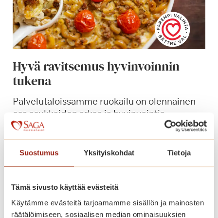
Hyvä ravitsemus hyvinvoinnin
tukena
Palvelutaloissamme ruokailu on olennainen
osa asukkaiden arkea ja hyvinvointia.
H
Lue lisää
y
Suostumus
Yksityiskohdat
Tietoja
v
ä
r
Tämä sivusto käyttää evästeitä
a
Käytämme evästeitä tarjoamamme sisällön ja mainosten
v
räätälöimiseen, sosiaalisen median ominaisuuksien