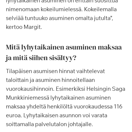
lyhytaikainen asuminen on erittäin suosittua
nimenomaan kokeilumielessä. Kokeilemalla
selviää tuntuuko asuminen omalta jutulta”,
kertoo Margit.
Mitä lyhytaikainen asuminen maksaa
ja mitä siihen sisältyy?
Tilapäisen asumisen hinnat vaihtelevat
taloittain ja asuminen hinnoitellaan
vuorokausihinnoin. Esimerkiksi Helsingin Saga
Munkkiniemessä lyhytaikainen asuminen
maksaa yhdeltä henkilöltä vuorokaudessa 116
euroa. Lyhytaikaisen asunnon voi varata
soittamalla palvelutalon johtajalle.