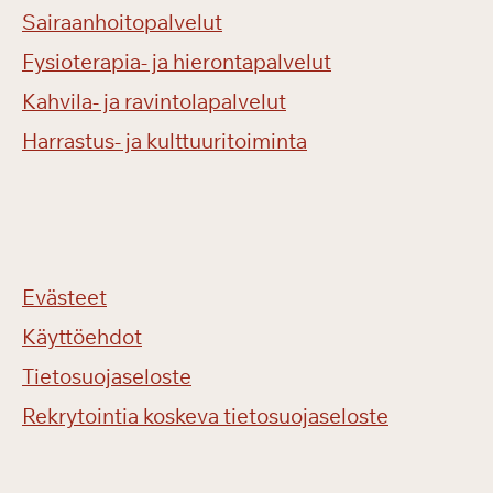
Sairaanhoitopalvelut
Fysioterapia- ja hierontapalvelut
Kahvila- ja ravintolapalvelut
Harrastus- ja kulttuuritoiminta
Evästeet
Käyttöehdot
Tietosuojaseloste
Rekrytointia koskeva tietosuojaseloste