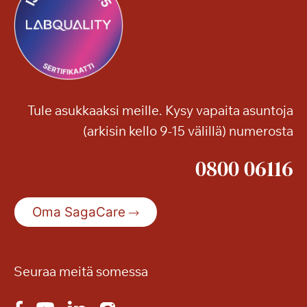
s
l
k
m
i
i
v
a
i
i
k
Tule asukkaaksi meille. Kysy vapaita asuntoja
k
(arkisin kello 9-15 välillä) numerosta
o
k
0800 06116
l
o
1
Oma SagaCare
3
–
m
Seuraa meitä somessa
y
ö