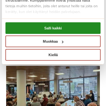
sivustoamme. Kumppanimme voivat yhdistää näitä
h
Esittelykierros
tietoja muihin tietoihin, joita olet antanut heille tai joita on
y
kerätty, kun olet käyttänyt heidän palvelujaan.
palvelutaloissamme joka
v
i
keskiviikko klo 13 – myös kesällä
Lue lisää evästeistä:
n
Salli kaikki
https://sagacare.fi/evasteet/
v
Tervetuloa tutustumaan paikan päälle
o
keskiviikkoisin klo 13.
Muokkaa
i
E
Lue lisää
n
s
n
Kiellä
i
i
t
n
t
t
e
u
l
k
y
e
k
n
i
a