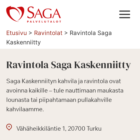
Siirry
sisältöön
Etusivu
>
Ravintolat
>
Ravintola Saga
Kaskenniitty
Ravintola Saga Kaskenniitty
Saga Kaskenniityn kahvila ja ravintola ovat
avoinna kaikille – tule nauttimaan maukasta
lounasta tai piipahtamaan pullakahville
kahvilaamme.
Vähäheikkiläntie 1, 20700 Turku