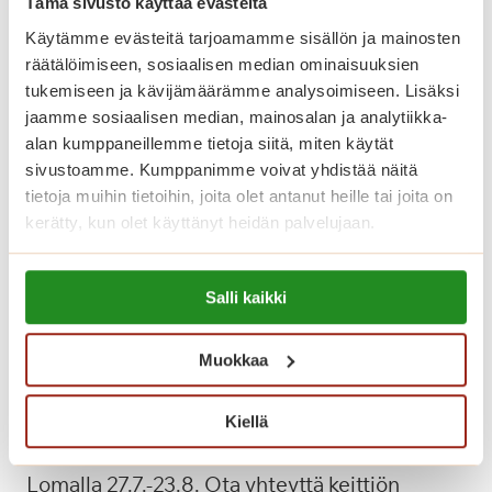
Tämä sivusto käyttää evästeitä
Käytämme evästeitä tarjoamamme sisällön ja mainosten
räätälöimiseen, sosiaalisen median ominaisuuksien
tukemiseen ja kävijämäärämme analysoimiseen. Lisäksi
jaamme sosiaalisen median, mainosalan ja analytiikka-
Varaa tilat ja tarjoilut tai kysy lisää!
alan kumppaneillemme tietoja siitä, miten käytät
sivustoamme. Kumppanimme voivat yhdistää näitä
Lounastilaukset kotiin, soita keittiöön 050
tietoja muihin tietoihin, joita olet antanut heille tai joita on
4068009 tai infoon 02 44454500.
kerätty, kun olet käyttänyt heidän palvelujaan.
Lue lisää evästeistä:
Ravintolapäällikkö Hanna Aalto
Salli kaikki
https://sagacare.fi/evasteet/
Paikalla maanantaista perjantaihin.
Muokkaa
puh.
050 4076 959
hanna.aalto@compass-group.fi
Kiellä
Lomalla 27.7.-23.8. Ota yhteyttä keittiön