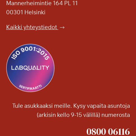
m
Mannerheimintie 164 PL 11
a
00301 Helsinki
h
d
Kaikki yhteystiedot
o
l
l
i
s
t
a
s
u
o
Tule asukkaaksi meille. Kysy vapaita asuntoja
r
(arkisin kello 9-15 välillä) numerosta
i
t
0800 06116
t