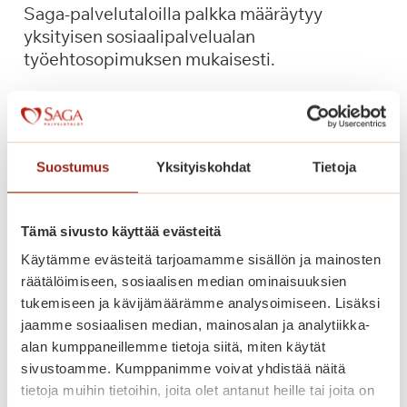
Saga-palvelutaloilla palkka määräytyy
d
yksityisen sosiaalipalvelualan
e
työehtosopimuksen mukaisesti.
-
e
M
Lue lisää
t
i
u
t
j
e
Suostumus
Yksityiskohdat
Tietoja
a
n
S
p
a
Tämä sivusto käyttää evästeitä
a
g
l
Käytämme evästeitä tarjoamamme sisällön ja mainosten
a
k
räätälöimiseen, sosiaalisen median ominaisuuksien
l
k
tukemiseen ja kävijämäärämme analysoimiseen. Lisäksi
l
a
jaamme sosiaalisen median, mainosalan ja analytiikka-
a
m
alan kumppaneillemme tietoja siitä, miten käytät
o
ä
sivustoamme. Kumppanimme voivat yhdistää näitä
n
tietoja muihin tietoihin, joita olet antanut heille tai joita on
ä