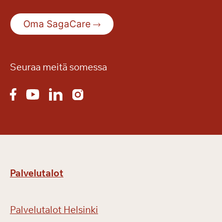
a
a
Oma SagaCare
o
p
p
i
Seuraa meitä somessa
s
o
p
i
m
u
s
?
Palvelutalot
Palvelutalot Helsinki