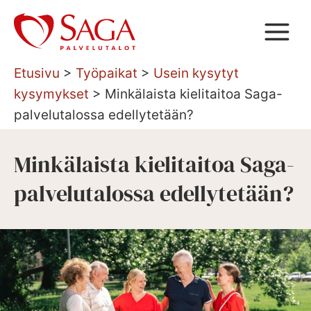
Siirry
sisältöön
Etusivu
>
Työpaikat
>
Usein kysytyt
kysymykset
>
Minkälaista kielitaitoa Saga-
palvelutalossa edellytetään?
Minkälaista kielitaitoa Saga-
palvelutalossa edellytetään?