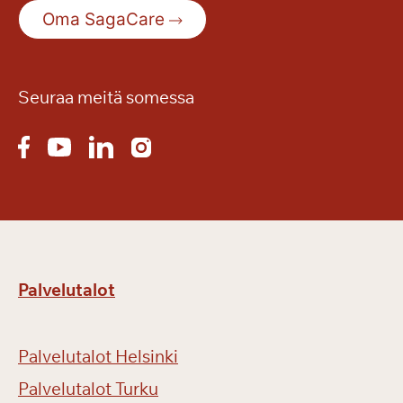
ä
Oma SagaCare
n
?
Seuraa meitä somessa
Palvelutalot
Palvelutalot Helsinki
Palvelutalot Turku