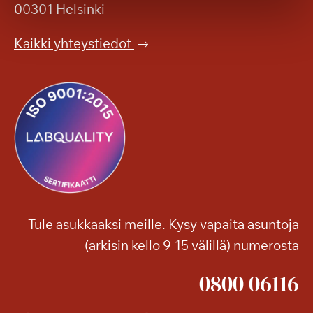
ä
00301 Helsinki
u
ä
t
r
Kaikki yhteystiedot
a
ä
l
y
o
t
s
y
s
y
a
?
e
d
e
l
l
Tule asukkaaksi meille. Kysy vapaita asuntoja
y
(arkisin kello 9-15 välillä) numerosta
t
e
0800 06116
t
ä