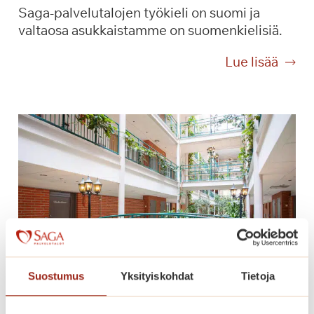
Saga-palvelutalojen työkieli on suomi ja
e
valtaosa asukkaistamme on suomenkielisiä.
-
e
M
Lue lisää
t
i
u
n
j
k
a
ä
S
l
a
a
g
i
a
s
l
t
l
a
a
k
o
i
n
Suostumus
Yksityiskohdat
Tietoja
e
?
l