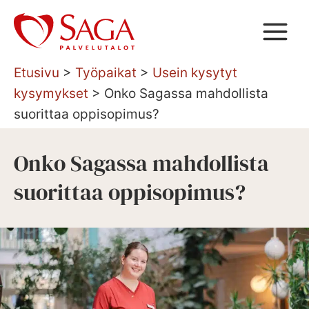
Siirry
sisältöön
Etusivu
>
Työpaikat
>
Usein kysytyt
kysymykset
>
Onko Sagassa mahdollista
suorittaa oppisopimus?
Onko Sagassa mahdollista
suorittaa oppisopimus?