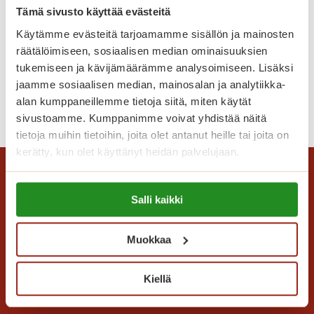
Miten palkka määräytyy?
i
Tämä sivusto käyttää evästeitä
t
Käytämme evästeitä tarjoamamme sisällön ja mainosten
Saga-palvelutaloilla palkka määräytyy
a
räätälöimiseen, sosiaalisen median ominaisuuksien
yksityisen sosiaalipalvelualan
i
tukemiseen ja kävijämäärämme analysoimiseen. Lisäksi
työehtosopimuksen mukaisesti.
t
jaamme sosiaalisen median, mainosalan ja analytiikka-
o
alan kumppaneillemme tietoja siitä, miten käytät
M
Lue lisää
a
sivustoamme. Kumppanimme voivat yhdistää näitä
i
S
tietoja muihin tietoihin, joita olet antanut heille tai joita on
t
a
kerätty, kun olet käyttänyt heidän palvelujaan.
e
g
n
a
Lue lisää evästeistä:
p
Salli kaikki
-
https://sagacare.fi/evasteet/
a
p
l
a
Muokkaa
k
l
k
v
a
Saga Care Finland Oy
Kiellä
e
m
Mannerheimintie 164 PL 11
l