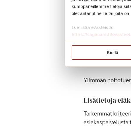
kumppaneillemme tietoja siitä
Korotetun hoitotu
olet antanut heille tai joita o
Lue lisää evästeistä:
https://sagacare.fi/evasteet
Ylin hoitot
Ylin hoitotuki on t
Kiellä
hoitoa lähes kaikis
Ylimmän hoitotue
Lisätietoja elä
Tarkemmat kriteeri
asiakaspalvelusta 