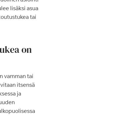
lee lisäksi asua
outustukea tai
tukea on
an vamman tai
vitaan itsensä
sessa ja
vuuden
 ulkopuolisessa