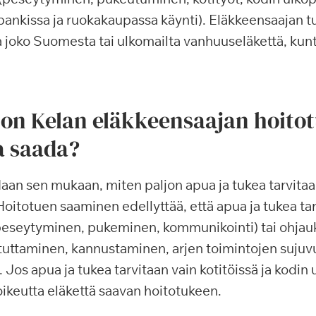
pankissa ja ruokakaupassa käynti). Eläkkeensaajan tu
joko Suomesta tai ulkomailta vanhuuseläkettä, kunt
jon Kelan eläkkeensaajan hoito
a saada?
aan sen mukaan, miten paljon apua ja tukea tarvita
Hoitotuen saaminen edellyttää, että apua ja tukea tar
peseytyminen, pukeminen, kommunikointi) tai ohjauk
tuttaminen, kannustaminen, arjen toimintojen suju
 Jos apua ja tukea tarvitaan vain kotitöissä ja kodin
 oikeutta eläkettä saavan hoitotukeen.