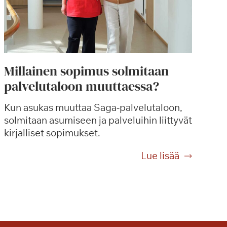
Millainen sopimus solmitaan
palvelutaloon muuttaessa?
Kun asukas muuttaa Saga-palvelutaloon,
solmitaan asumiseen ja palveluihin liittyvät
kirjalliset sopimukset.
M
Lue lisää
i
l
l
a
i