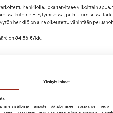
arkoitettu henkilölle, joka tarvitsee viikoittain apua,
kareissa kuten peseytymisessä, pukeutumisessa tai 
yvytön henkilö on aina oikeutettu vähintään perusho
äärä on
84,56 €/kk
.
oitotuki
 on tarkoitettu henkilölle, joka tarvitsee päivittäistä
isessa sekä useimmissa arjen toiminnoissaan, kuten
Yksityiskohdat
ommunikoinnissa. Korotettua hoitotukea voi saada m
stä valvontaa ja ohjausta, kuten silmälläpitoa ja muis
itä
 myös henkilö, jolla on vamman tai sairauden takia j
mme sisällön ja mainosten räätälöimiseen, sosiaalisen median
iskustannuksia korotetun hoitotuen verran joka kuuka
iseen. Lisäksi jaamme sosiaalisen median, mainosalan ja analy