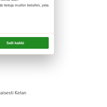
ietoja muihin tietoihin, joita
sta valvontaa ja
Salli kaikki
iä aikoja.
aisesti Kelan