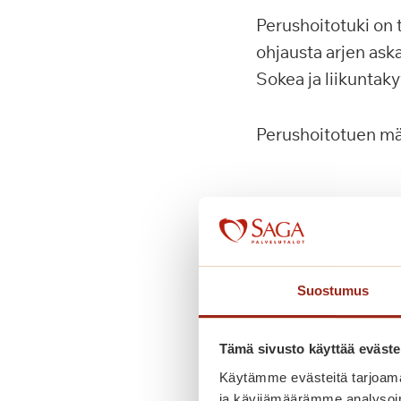
Perushoitotuki on t
ohjausta arjen as
Sokea ja liikuntak
Perushoitotuen m
Korotettu h
Korotettu hoitotuki
itsensä huolehtim
Suostumus
pukeutumisessa, k
tarvitsee päivittäi
Tämä sivusto käyttää eväste
hoitotuen voi saada
Käytämme evästeitä tarjoama
ylimääräisiä erity
ja kävijämäärämme analysoim