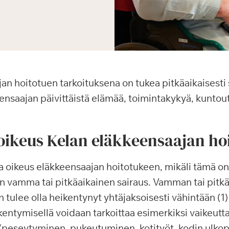
an hoitotuen tarkoituksena on tukea pitkäaikaisesti s
saajan päivittäistä elämää, toimintakykyä, kuntout
 oikeus Kelan eläkkeensaajan ho
lla oikeus eläkkeensaajan hoitotukeen, mikäli tämä on
a on vamma tai pitkäaikainen sairaus. Vamman tai pitk
 tulee olla heikentynyt yhtäjaksoisesti vähintään (1
entymisellä voidaan tarkoittaa esimerkiksi vaikeutta
a (peseytyminen, pukeutuminen, kotityöt, kodin ulkop