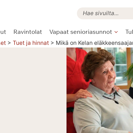
lut
Ravintolat
Vapaat senioriasunnot
Tu
set
>
Tuet ja hinnat
>
Mikä on Kelan eläkkeensaajan