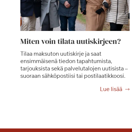
Miten voin tilata uutiskirjeen?
Tilaa maksuton uutiskirje ja saat
ensimmäisenä tiedon tapahtumista,
tarjouksista sekä palvelutalojen uutisista –
suoraan sähköpostiisi tai postilaatikkoosi.
M
Lue lisää
i
t
e
n
v