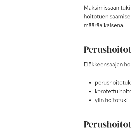
Maksimissaan tuki
hoitotuen saamisee
määräaikaisena.
Perushoitot
Eläkkeensaajan ho
perushoitotuk
korotettu hoit
ylin hoitotuki
Perushoito