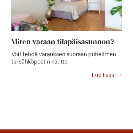
Miten varaan tilapäisasunnon?
Voit tehdä varauksen suoraan puhelimen
tai sähköpostin kautta.
M
Lue lisää
i
t
e
n
v
a
r