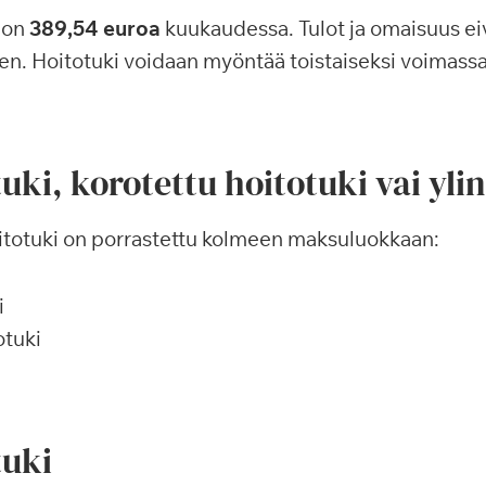
 on
389,54 euroa
kuukaudessa. Tulot ja omaisuus ei
n. Hoitotuki voidaan myöntää toistaiseksi voimassa
uki, korotettu hoitotuki vai yli
itotuki on porrastettu kolmeen maksuluokkaan:
i
otuki
tuki