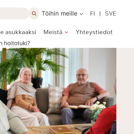
Töihin meille
FI
|
SVE
le asukkaaksi
Meistä
Yhteystiedot
 hoitotuki?