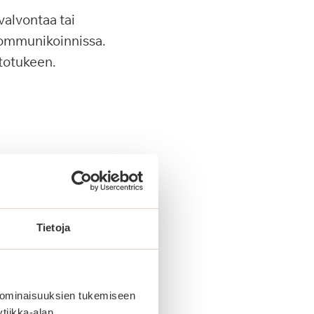
 valvontaa tai
kommunikoinnissa.
itotukeen.
, aikaa vievää apua
 peseytymisessä,
Tietoja
yös henkilö, joka
tuttelua. Korotetun
atkuvia ja
 ominaisuuksien tukemiseen
usi.
tiikka-alan