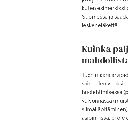
kuten esimerkiksi 
Suomessa ja saada 
leskeneläkettä.
Kuinka pal
mahdollist
Tuen määrä arvioid
sairauden vuoksi. 
huolehtimisessa (
valvonnassa (muis
silmälläpitäminen).
asioinnissa, ei ole