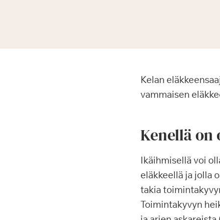
Kelan eläkkeensaaj
vammaisen eläkkeen
Kenellä on
Ikäihmisellä voi o
eläkkeellä ja joll
takia toimintakyvyn
Toimintakyvyn heik
ja arjen askareist