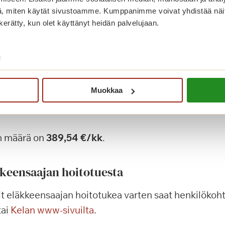
, miten käytät sivustoamme. Kumppanimme voivat yhdistää näitä t
en määrä on
184,22 €/kk
.
n kerätty, kun olet käyttänyt heidän palvelujaan.
/
uki
arkoitettu henkilölle, joka tarvitsee ympärivuorokauti
Muokkaa
sa toimissaan ja mikäli henkilö ei pärjää yksin pidemp
n määrä on
389,54 €/kk
.
kkeensaajan hoitotuesta
t eläkkeensaajan hoitotukea varten saat henkilökoht
tai
Kelan www-sivuilta
.