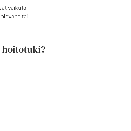
vät vaikuta
olevana tai
n hoitotuki?