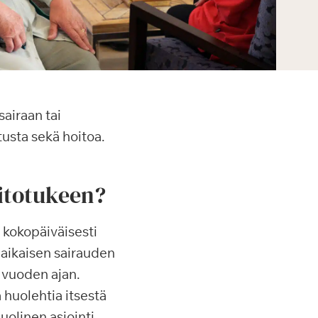
airaan tai
usta sekä hoitoa.
itotukeen?
 kokopäiväisesti
äaikaisen sairauden
) vuoden ajan.
 huolehtia itsestä
uolinen asiointi