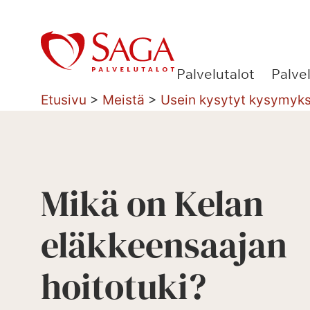
Siirry
sisältöön
Palvelutalot
Palve
Etusivu
>
Meistä
>
Usein kysytyt kysymyk
Mikä on Kelan
eläkkeensaajan
hoitotuki?