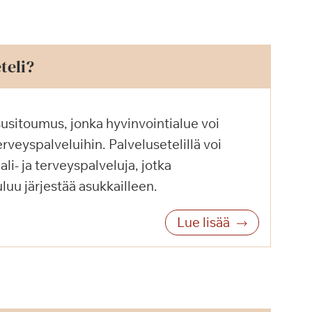
teli?
usitoumus, jonka hyvinvointialue voi
erveyspalveluihin. Palvelusetelillä voi
ali- ja terveyspalveluja, jotka
luu järjestää asukkailleen.
Lue lisää