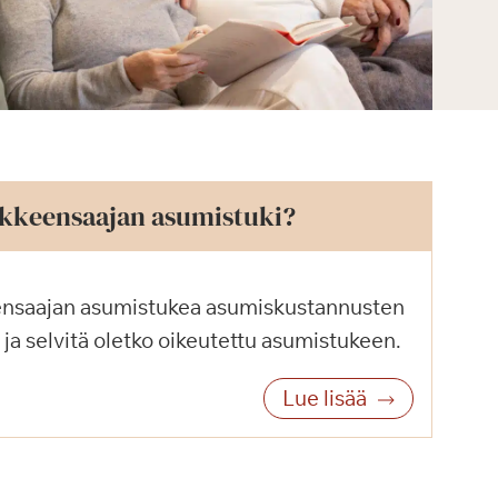
äkkeensaajan asumistuki?
ensaajan asumistukea asumiskustannusten
 ja selvitä oletko oikeutettu asumistukeen.
Lue lisää