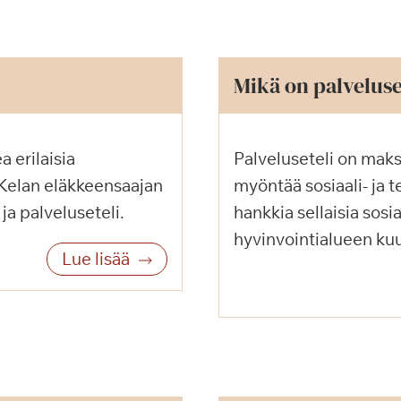
Mikä on palveluse
 erilaisia
Palveluseteli on maks
 Kelan eläkkeensaajan
myöntää sosiaali- ja t
ja palveluseteli.
hankkia sellaisia sosia
hyvinvointialueen kuu
Lue lisää