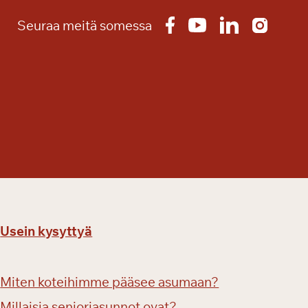
Seuraa meitä somessa
Usein kysyttyä
Miten koteihimme pääsee asumaan?
Millaisia senioriasunnot ovat?