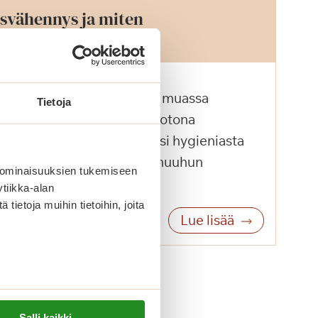
usvähennys ja miten
ys toimii?
n etu, jota voi hakea muun muassa
Tietoja
siivouksesta, mutta myös kotona
a hoivaan kuten esimerkiksi hygieniasta
emiseen, syöttämiseen ja muuhun
 ominaisuuksien tukemiseen
tiikka-alan
ietoja muihin tietoihin, joita
Lue lisää
Salli kaikki