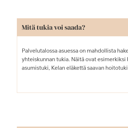
Mitä tukia voi saada?
Palvelutalossa asuessa on mahdollista hakea
yhteiskunnan tukia. Näitä ovat esimerkiksi
asumistuki, Kelan eläkettä saavan hoitotuki 