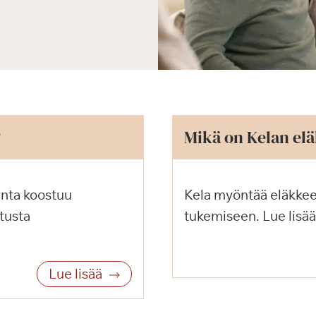
?
Mikä on Kelan el
inta koostuu
Kela myöntää eläkke
tusta
tukemiseen. Lue lisää
Lue lisää