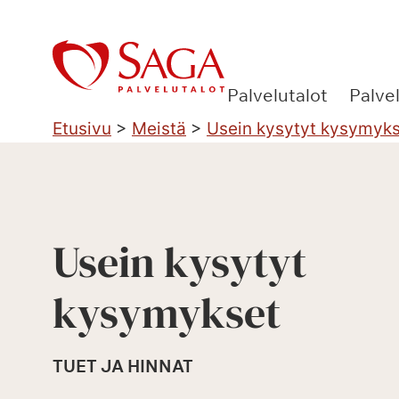
Siirry
sisältöön
Palvelutalot
Palve
Etusivu
>
Meistä
>
Usein kysytyt kysymyk
Usein kysytyt
kysymykset
TUET JA HINNAT