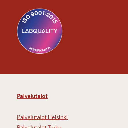
Palvelutalot
Palvelutalot Helsinki
Palvelutalot Turku