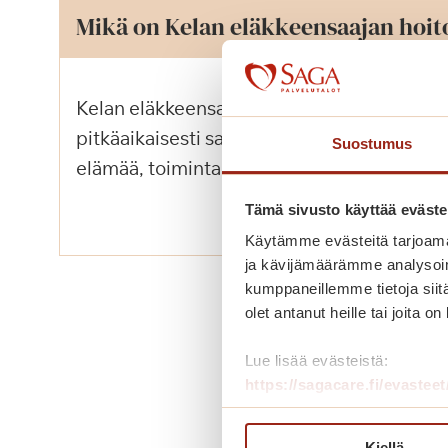
Mikä on Kelan eläkkeensaajan hoit
Kelan eläkkeensaajan hoitotuen tarkoituks
pitkäaikaisesti sairaan tai vammaisen eläkk
Suostumus
elämää, toimintakykyä, kuntoutusta sekä h
Tämä sivusto käyttää eväste
Käytämme evästeitä tarjoama
ja kävijämäärämme analysoim
kumppaneillemme tietoja siitä
olet antanut heille tai joita o
Lue lisää evästeistä:
https://sagacare.fi/evasteet
Kiellä