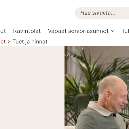
lut
Ravintolat
Vapaat senioriasunnot
Tu
set
>
Tuet ja hinnat