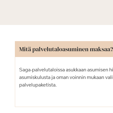
Mitä palvelutaloasuminen maksaa
Saga-palvelutaloissa asukkaan asumisen h
asumiskulusta ja oman voinnin mukaan vali
palvelupaketista.