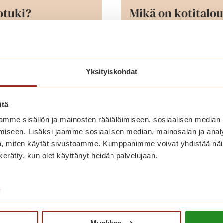
otuki?
Mikä on kotitalo
kotitalousvähenn
ena on tukea
eensaajan päivittäistä
Kotitalousvähennys o
Yksityiskohdat
oitoa.
muuttopalveluista ja 
annettavaan hoitoon j
itä
Lue lisää
huolehtimiseen, puk
mme sisällön ja mainosten räätälöimiseen, sosiaalisen median
huolenpitoon.
iseen. Lisäksi jaamme sosiaalisen median, mainosalan ja analy
, miten käytät sivustoamme. Kumppanimme voivat yhdistää näitä t
n kerätty, kun olet käyttänyt heidän palvelujaan.
/
Muokkaa