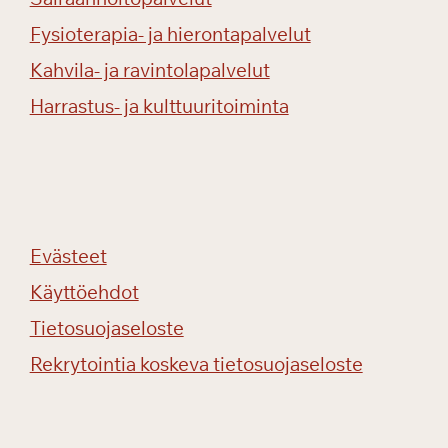
Fysioterapia- ja hierontapalvelut
Kahvila- ja ravintolapalvelut
Harrastus- ja kulttuuritoiminta
Evästeet
Käyttöehdot
Tietosuojaseloste
Rekrytointia koskeva tietosuojaseloste