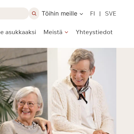
Töihin meille
FI
|
SVE
le asukkaaksi
Meistä
Yhteystiedot