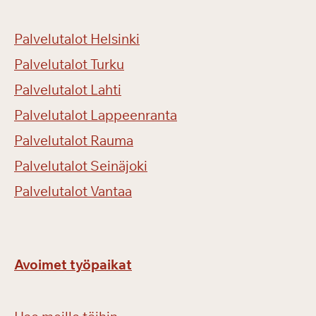
e
s
Palvelutalot Helsinki
s
a
Palvelutalot Turku
?
Palvelutalot Lahti
Palvelutalot Lappeenranta
Palvelutalot Rauma
Palvelutalot Seinäjoki
Palvelutalot Vantaa
Avoimet työpaikat