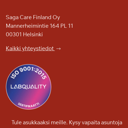
n
s
o
Saga Care Finland Oy
p
Mannerheimintie 164 PL 11
i
00301 Helsinki
m
u
Kaikki yhteystiedot
s
s
o
l
m
i
t
a
a
n
Tule asukkaaksi meille. Kysy vapaita asuntoja
p