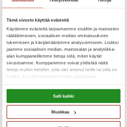
Tilaa maksuton uutiskirje ja saat
ensimmäisenä tiedon tapahtumista,
tarjouksista sekä palvelutalojen uutisista –
Tämä sivusto käyttää evästeitä
suoraan sähköpostiisi tai postilaatikkoosi.
Käytämme evästeitä tarjoamamme sisällön ja mainosten
M
Lue lisää
räätälöimiseen, sosiaalisen median ominaisuuksien
i
tukemiseen ja kävijämäärämme analysoimiseen. Lisäksi
t
jaamme sosiaalisen median, mainosalan ja analytiikka-
e
alan kumppaneillemme tietoja siitä, miten käytät
sivustoamme. Kumppanimme voivat yhdistää näitä
n
tietoja muihin tietoihin, joita olet antanut heille tai joita on
v
kerätty, kun olet käyttänyt heidän palvelujaan.
o
i
Lue lisää evästeistä:
n
Salli kaikki
https://sagacare.fi/evasteet/
t
i
Muokkaa
l
a