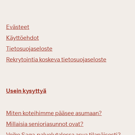
Evästeet
Käyttöehdot
Tietosuojaseloste
Rekrytointia koskeva tietosuojaseloste
Usein kysyttyä
Miten koteihimme pääsee asumaan?
Millaisia senioriasunnot ovat?
Voiko Saga-palvelutalossa asua tilapäisesti?