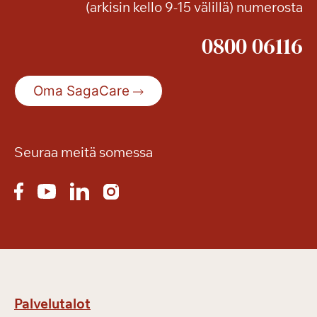
(arkisin kello 9-15 välillä) numerosta
a
l
0800 06116
v
e
l
Oma SagaCare
u
t
a
l
Seuraa meitä somessa
o
o
n
m
u
u
t
t
Palvelutalot
a