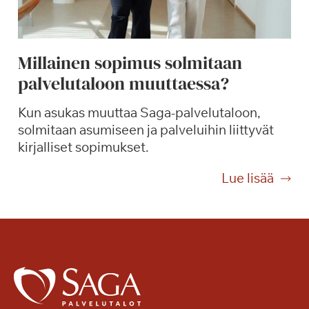
i
l
a
Millainen sopimus solmitaan
p
palvelutaloon muuttaessa?
ä
i
Kun asukas muuttaa Saga-palvelutaloon,
s
solmitaan asumiseen ja palveluihin liittyvät
a
kirjalliset sopimukset.
s
u
M
Lue lisää
n
i
n
l
o
l
n
a
?
i
n
e