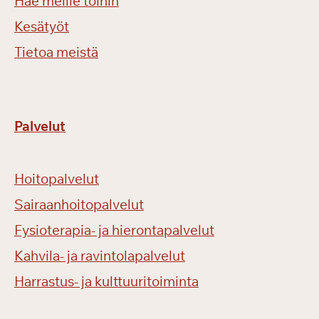
Hae meille töihin
Kesätyöt
Tietoa meistä
Palvelut
Hoitopalvelut
Sairaanhoitopalvelut
Fysioterapia- ja hierontapalvelut
Kahvila- ja ravintolapalvelut
Harrastus- ja kulttuuritoiminta