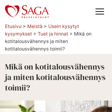
Siirry
sisältöön
Etusivu
>
Meistä
>
Usein kysytyt
kysymykset
>
Tuet ja hinnat
>
Mikä on
kotitalousvähennys ja miten
kotitalousvähennys toimii?
Mikä on kotitalousvähennys
ja miten kotitalousvähennys
toimii?