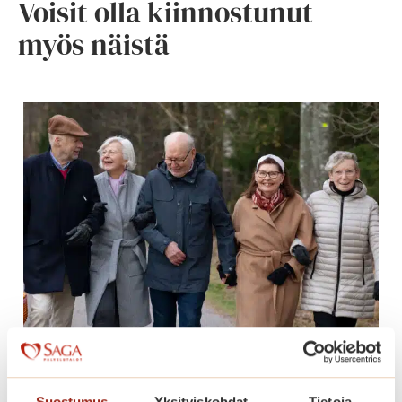
Voisit olla kiinnostunut
myös näistä
Miten voin tilata uutiskirjeen?
Suostumus
Yksityiskohdat
Tietoja