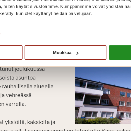
, miten käytät sivustoamme. Kumppanimme voivat yhdistää näitä t
n kerätty, kun olet käyttänyt heidän palvelujaan.
/
Muokkaa
tunut joulukuussa
soista asuntoa
 rauhallisella alueella
 ja vehreässä
n varrella.
 yksiöitä, kaksioita ja
 varustellut senioriasunnot on toteutettu Saga-palve