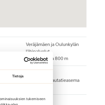
Veräjämäen ja Oulunkylän
lähipalvelut.
Ruokakauppa 800 m
Bussi: 65
Tietoja
Oulunkylän rautatieasema
900 m
 ominaisuuksien tukemiseen
tiikka-alan