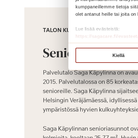
kumppaneillemme tietoja siitä
olet antanut heille tai joita o
Lue lisää evästeistä:
TALON KUVAUS
https://sagacare.fi/evasteet
Senioriasunnot
Kiellä
Palvelutalo Saga Käpylinna on avau
2015. Palvelutalossa on 85 korkeata
senioreille. Saga Käpylinna sijaitsee
Helsingin Veräjämäessä, idyllisessä
ympäristössä hyvien kulkuyhteyksie
Saga Käpylinnan senioriasunnot ovat
kolmioita, kooltaan 25-77 m². Hyvin