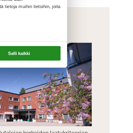
ietoja muihin tietoihin, joita
Salli kaikki
lutalojen korkeiden laatukriteerien