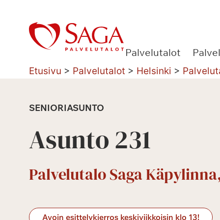
Siirry
sisältöön
Palvelutalot
Palve
Etusivu
>
Palvelutalot
>
Helsinki
>
Palvelut
SENIORIASUNTO
Asunto 231
Palvelutalo Saga Käpylinna,
Avoin esittelykierros keskiviikkoisin klo 13!