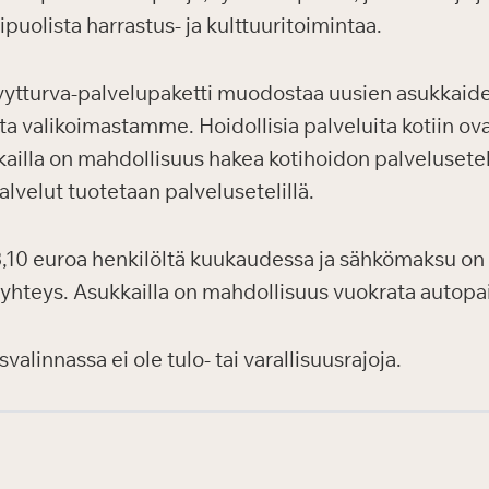
puolista harrastus- ja kulttuuritoimintaa.
vytturva-palvelupaketti muodostaa uusien asukkaid
sta valikoimastamme. Hoidollisia palveluita kotiin ov
ailla on mahdollisuus hakea kotihoidon palvelusetel
lvelut tuotetaan palvelusetelillä.
10 euroa henkilöltä kuukaudessa ja sähkömaksu on 
-yhteys. Asukkailla on mahdollisuus vuokrata autop
alinnassa ei ole tulo- tai varallisuusrajoja.