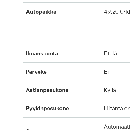
Autopaikka
49,20 €/k
ilmansuunta
etelä
parveke
ei
astianpesukone
kyllä
pyykinpesukone
liitäntä o
automaattinen