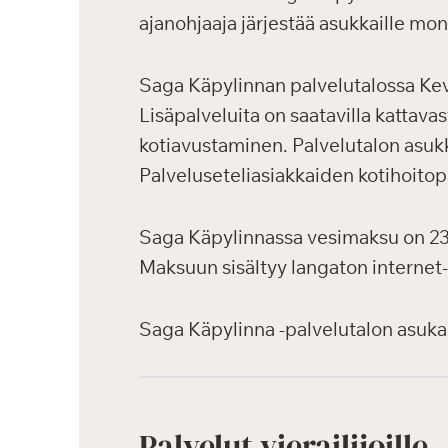
ajanohjaaja järjestää asukkaille moni
Saga Käpylinnan palvelutalossa Ke
Lisäpalveluita on saatavilla kattava
kotiavustaminen. Palvelutalon asukk
Palveluseteliasiakkaiden kotihoitopa
Saga Käpylinnassa vesimaksu on 23,
Maksuun sisältyy langaton internet
Saga Käpylinna -palvelutalon asukasv
Palvelut vierailijoille