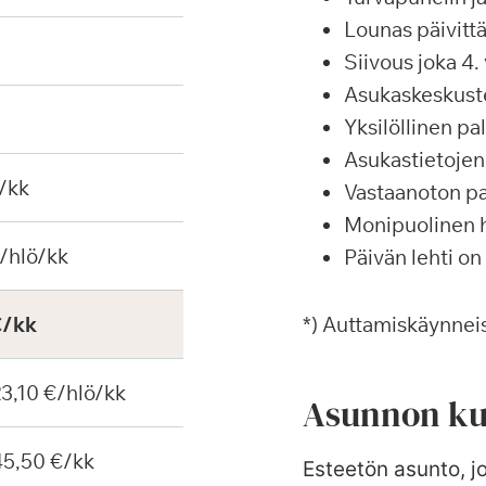
Lounas päivittä
Siivous joka 4. 
Asukaskeskustel
Yksilöllinen p
Asukastietojen 
/kk
Vastaanoton pa
Monipuolinen ha
/hlö/kk
Päivän lehti on
€/kk
*) Auttamiskäynneis
 23,10 €/hlö/kk
Asunnon ku
 45,50 €/kk
Esteetön asunto, j