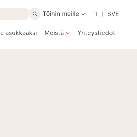
Töihin meille
FI
|
SVE
le asukkaaksi
Meistä
Yhteystiedot