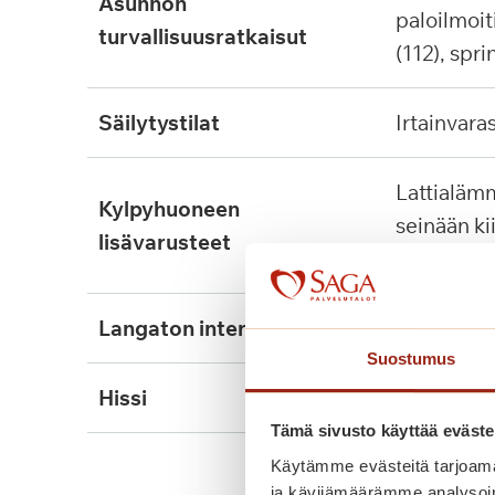
asunnon
paloilmoit
turvallisuusratkaisut
(112), spri
säilytystilat
irtainvara
lattialämmitys, tukikaide,
kylpyhuoneen
seinään ki
lisävarusteet
suihkutuol
langaton internet
kyllä
Suostumus
hissi
kyllä, 2kpl
Tämä sivusto käyttää eväste
Käytämme evästeitä tarjoama
ja kävijämäärämme analysoim