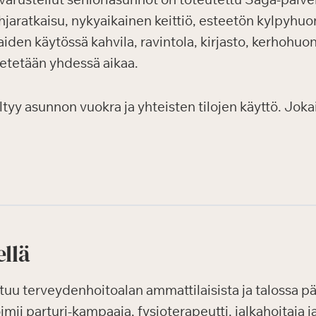
jaratkaisu, nykyaikainen keittiö, esteetön kylpyhuon
kaiden käytössä kahvila, ravintola, kirjasto, kerhohuo
vietetään yhdessä aikaa.
y asunnon vuokra ja yhteisten tilojen käyttö. Jokais
ellä
uu terveydenhoitoalan ammattilaisista ja talossa pä
ii parturi-kampaaja, fysioterapeutti, jalkahoitaja 