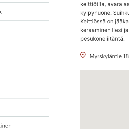
keittiötila, avara
k
kylpyhuone. Suihkut
Keittiössä on jääk
keraaminen liesi j
pesukoneliitäntä.
Myrskyläntie
18
n