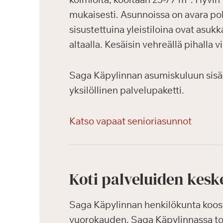
mukaisesti. Asunnoissa on avara poh
sisustettuina yleistiloina ovat asuk
altaalla. Kesäisin vehreällä pihalla 
Saga Käpylinnan asumiskuluun sisälty
yksilöllinen palvelupaketti.
Katso vapaat senioriasunnot
Koti palveluiden kesk
Saga Käpylinnan henkilökunta koost
vuorokauden. Saga Käpylinnassa toim