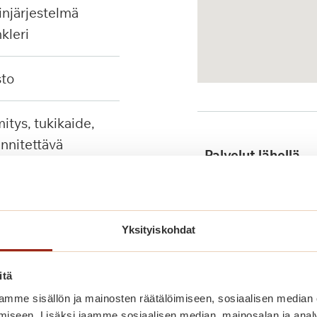
injärjestelmä
nkleri
sto
innitettävä
Palvelut lähellä
i
Yksityiskohdat
Julkinen liikenne
itä
mme sisällön ja mainosten räätälöimiseen, sosiaalisen median
iseen. Lisäksi jaamme sosiaalisen median, mainosalan ja analy