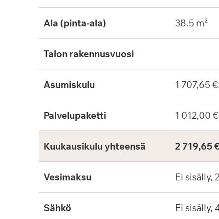
Ala (pinta-ala)
38.5 m²
Talon rakennusvuosi
Asumiskulu
1 707,65 €
Palvelupaketti
1 012,00 €
Kuukausikulu yhteensä
2 719,65 
Vesimaksu
Ei sisälly,
Sähkö
Ei sisälly,