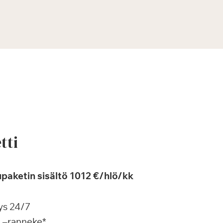
tti
paketin sisältö 1012 €/hlö/kk
ys 24/7
a –ranneke*