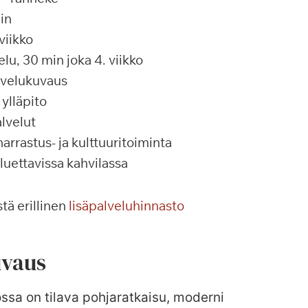
in
viikko
u, 30 min joka 4. viikko
alvelukuvaus
ylläpito
lvelut
rrastus- ja kulttuuritoiminta
 luettavissa kahvilassa
tä erillinen
lisäpalveluhinnasto
vaus
ossa on tilava pohjaratkaisu, moderni