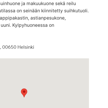
 asuinhuone ja makuukuone sekä reilu
ilassa on seinään kiinnitetty suihkutuoli.
aappipakastin, astianpesukone,
a uuni. Kylpyhuoneessa on
00650
Helsinki