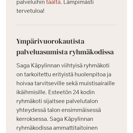
palveluihin
täältä
. Lämpimästi
tervetuloa!
Ympärivuorokautista
palveluasumista ryhmäkodissa
Saga Käpylinnan viihtyisä ryhmäkoti
on tarkoitettu erityistä huolenpitoa ja
hoivaa tarvitseville sekä muistisairaille
ikäihmisille. Esteetön 24 kodin
ryhmäkoti sijaitsee palvelutalon
yhteydessä talon ensimmäisessä
kerroksessa. Saga Käpylinnan
ryhmäkodissa ammattitaitoinen