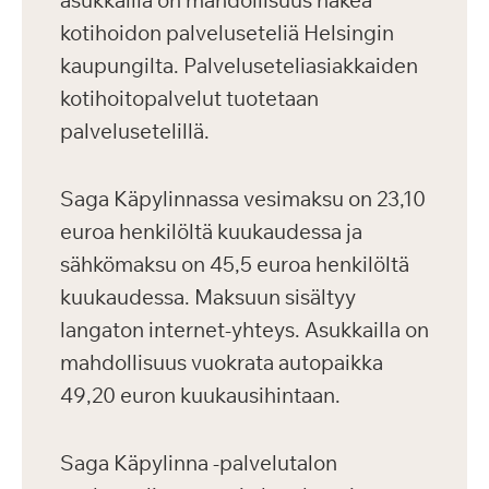
asukkailla on mahdollisuus hakea
kotihoidon palveluseteliä Helsingin
kaupungilta. Palveluseteliasiakkaiden
kotihoitopalvelut tuotetaan
palvelusetelillä.
Saga Käpylinnassa vesimaksu on 23,10
euroa henkilöltä kuukaudessa ja
sähkömaksu on 45,5 euroa henkilöltä
kuukaudessa. Maksuun sisältyy
langaton internet-yhteys. Asukkailla on
mahdollisuus vuokrata autopaikka
49,20 euron kuukausihintaan.
Saga Käpylinna -palvelutalon