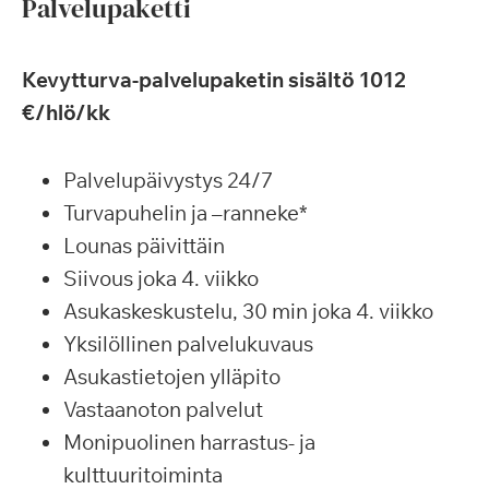
Palvelupaketti
Kevytturva-palvelupaketin sisältö 1012
€/hlö/kk
Palvelupäivystys 24/7
Turvapuhelin ja –ranneke*
Lounas päivittäin
Siivous joka 4. viikko
Asukaskeskustelu, 30 min joka 4. viikko
Yksilöllinen palvelukuvaus
Asukastietojen ylläpito
Vastaanoton palvelut
Monipuolinen harrastus- ja
kulttuuritoiminta