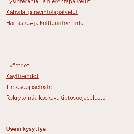
Fysioterapia- ja hierontapalvelut
Kahvila- ja ravintolapalvelut
Harrastus- ja kulttuuritoiminta
Evästeet
Käyttöehdot
Tietosuojaseloste
Rekrytointia koskeva tietosuojaseloste
Usein kysyttyä