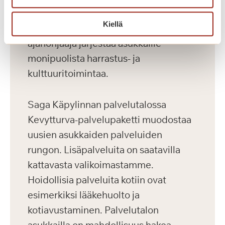
fysioterapeutti, jalkahoitaja ja
Kiellä
huoltomies. Talon oma vapaa-
ajanohjaaja järjestää asukkaille
monipuolista harrastus- ja
kulttuuritoimintaa.
Saga Käpylinnan palvelutalossa
Kevytturva-palvelupaketti muodostaa
uusien asukkaiden palveluiden
rungon. Lisäpalveluita on saatavilla
kattavasta valikoimastamme.
Hoidollisia palveluita kotiin ovat
esimerkiksi lääkehuolto ja
kotiavustaminen. Palvelutalon