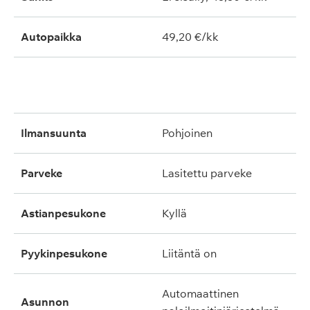
Autopaikka
49,20 €/kk
ilmansuunta
pohjoinen
parveke
lasitettu parveke
astianpesukone
kyllä
pyykinpesukone
liitäntä on
automaattinen
asunnon