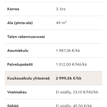
Kerros
3. krs
Ala (pinta-ala)
49 m²
Talon rakennusvuosi
Asumiskulu
1 987,36 €/kk
Palvelupaketti
1 012,00 €/hlö/kk
Kuukausikulu yhteensä
2 999,36 €/kk
Vesimaksu
Ei sisälly, 23,10 €/hlö/kk
Sähkö
Ei sisälly, 45,50 €/kk