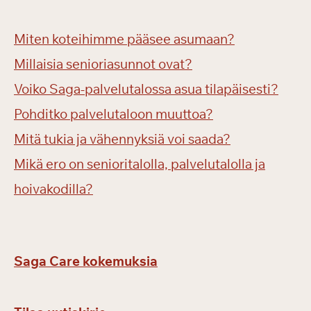
Miten koteihimme pääsee asumaan?
Millaisia senioriasunnot ovat?
Voiko Saga-palvelutalossa asua tilapäisesti?
Pohditko palvelutaloon muuttoa?
Mitä tukia ja vähennyksiä voi saada?
Mikä ero on senioritalolla, palvelutalolla ja
hoivakodilla?
Saga Care kokemuksia