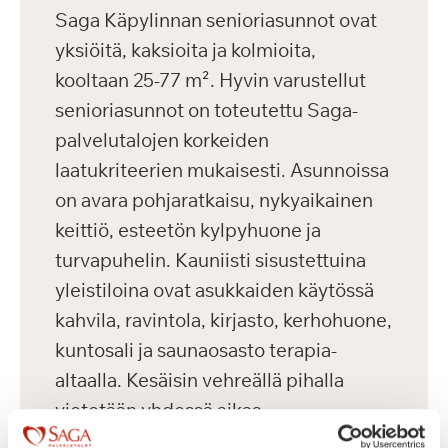
Saga Käpylinnan senioriasunnot ovat
yksiöitä, kaksioita ja kolmioita,
kooltaan 25-77 m². Hyvin varustellut
senioriasunnot on toteutettu Saga-
palvelutalojen korkeiden
laatukriteerien mukaisesti. Asunnoissa
on avara pohjaratkaisu, nykyaikainen
keittiö, esteetön kylpyhuone ja
turvapuhelin. Kauniisti sisustettuina
yleistiloina ovat asukkaiden käytössä
kahvila, ravintola, kirjasto, kerhohuone,
kuntosali ja saunaosasto terapia-
altaalla. Kesäisin vehreällä pihalla
vietetään yhdessä aikaa.