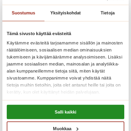
Saga Käpylinnan asumiskuluun
Suostumus
Yksityiskohdat
Tietoja
sisältyy asunnon vuokra ja yhteisten
tilojen käyttö. Jokaisella asukkaalla on
lisäksi yksilöllinen palvelupaketti.
Tämä sivusto käyttää evästeitä
Käytämme evästeitä tarjoamamme sisällön ja mainosten
räätälöimiseen, sosiaalisen median ominaisuuksien
Katso vapaat senioriasunnot
tukemiseen ja kävijämäärämme analysoimiseen. Lisäksi
jaamme sosiaalisen median, mainosalan ja analytiikka-
alan kumppaneillemme tietoja siitä, miten käytät
sivustoamme. Kumppanimme voivat yhdistää näitä
Koti palveluiden keskellä
tietoja muihin tietoihin, joita olet antanut heille tai joita on
kerätty, kun olet käyttänyt heidän palvelujaan.
Saga Käpylinnan henkilökunta koostuu
terveydenhoitoalan ammattilaisista ja
Lue lisää evästeistä:
talossa päivystää hoitaja ympäri
Salli kaikki
https://sagacare.fi/evasteet/
vuorokauden. Saga Käpylinnassa
Muokkaa
toimii parturi-kampaaja,