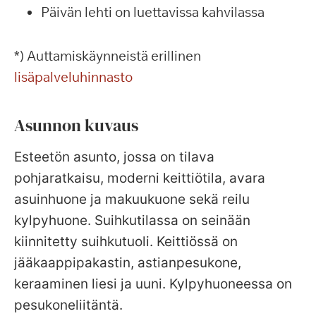
Päivän lehti on luettavissa kahvilassa
*) Auttamiskäynneistä erillinen
lisäpalveluhinnasto
Asunnon kuvaus
Esteetön asunto, jossa on tilava
pohjaratkaisu, moderni keittiötila, avara
asuinhuone ja makuukuone sekä reilu
kylpyhuone. Suihkutilassa on seinään
kiinnitetty suihkutuoli. Keittiössä on
jääkaappipakastin, astianpesukone,
keraaminen liesi ja uuni. Kylpyhuoneessa on
pesukoneliitäntä.