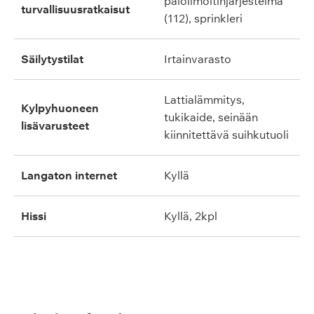
paloilmoitinjärjestelmä
turvallisuusratkaisut
(112), sprinkleri
säilytystilat
irtainvarasto
lattialämmitys,
kylpyhuoneen
tukikaide, seinään
lisävarusteet
kiinnitettävä suihkutuoli
langaton internet
kyllä
hissi
kyllä, 2kpl