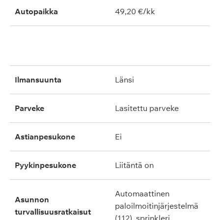
Autopaikka
49,20 €/kk
ilmansuunta
länsi
parveke
lasitettu parveke
astianpesukone
ei
pyykinpesukone
liitäntä on
automaattinen
asunnon
paloilmoitinjärjestelmä
turvallisuusratkaisut
(112), sprinkleri