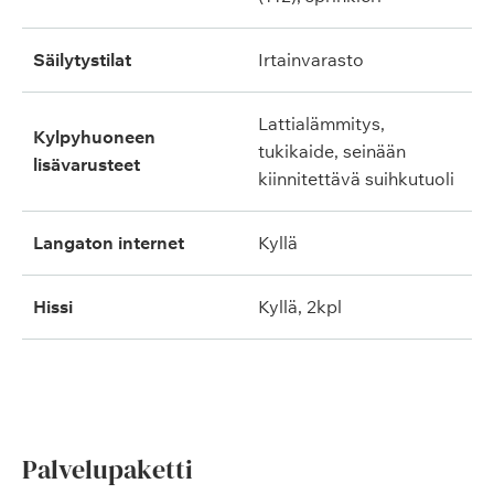
säilytystilat
irtainvarasto
lattialämmitys,
kylpyhuoneen
tukikaide, seinään
lisävarusteet
kiinnitettävä suihkutuoli
langaton internet
kyllä
hissi
kyllä, 2kpl
Palvelupaketti