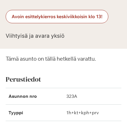
Avoin esittelykierros keskiviikkoisin klo 13!
Viihtyisä ja avara yksiö
Tämä asunto on tällä hetkellä varattu.
Perustiedot
Asunnon nro
323A
Tyyppi
1h+kt+kph+prv