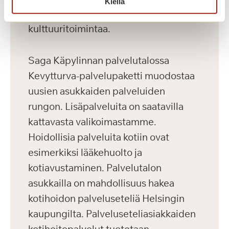
Kiellä
monipuolista harrastus- ja
kulttuuritoimintaa.
Saga Käpylinnan palvelutalossa
Kevytturva-palvelupaketti muodostaa
uusien asukkaiden palveluiden
rungon. Lisäpalveluita on saatavilla
kattavasta valikoimastamme.
Hoidollisia palveluita kotiin ovat
esimerkiksi lääkehuolto ja
kotiavustaminen. Palvelutalon
asukkailla on mahdollisuus hakea
kotihoidon palveluseteliä Helsingin
kaupungilta. Palveluseteliasiakkaiden