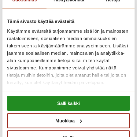
lisäksi yksilöllinen palvelupaketti.
Tämä sivusto käyttää evästeitä
Katso vapaat senioriasunnot
Käytämme evästeitä tarjoamamme sisällön ja mainosten
räätälöimiseen, sosiaalisen median ominaisuuksien
tukemiseen ja kävijämäärämme analysoimiseen. Lisäksi
jaamme sosiaalisen median, mainosalan ja analytiikka-
Koti palveluiden keskellä
alan kumppaneillemme tietoja siitä, miten käytät
sivustoamme. Kumppanimme voivat yhdistää näitä
Saga Käpylinnan henkilökunta koostuu
tietoja muihin tietoihin, joita olet antanut heille tai joita on
terveydenhoitoalan ammattilaisista ja
kerätty, kun olet käyttänyt heidän palvelujaan.
talossa päivystää hoitaja ympäri
Lue lisää evästeistä:
vuorokauden. Saga Käpylinnassa
Salli kaikki
https://sagacare.fi/evasteet/
toimii parturi-kampaaja,
fysioterapeutti, jalkahoitaja ja
Muokkaa
huoltomies. Talon oma vapaa-
ajanohjaaja järjestää asukkaille