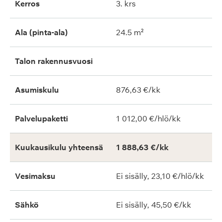
Kerros
3. krs
Ala (pinta-ala)
24.5 m²
Talon rakennusvuosi
Asumiskulu
876,63 €/kk
Palvelupaketti
1 012,00 €/hlö/kk
Kuukausikulu yhteensä
1 888,63 €/kk
Vesimaksu
Ei sisälly, 23,10 €/hlö/kk
Sähkö
Ei sisälly, 45,50 €/kk