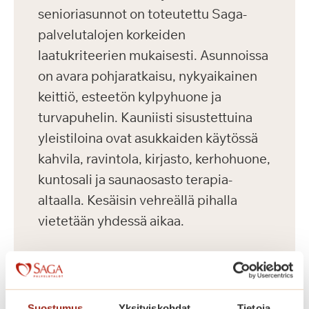
senioriasunnot on toteutettu Saga-
palvelutalojen korkeiden
laatukriteerien mukaisesti. Asunnoissa
on avara pohjaratkaisu, nykyaikainen
keittiö, esteetön kylpyhuone ja
turvapuhelin. Kauniisti sisustettuina
yleistiloina ovat asukkaiden käytössä
kahvila, ravintola, kirjasto, kerhohuone,
kuntosali ja saunaosasto terapia-
altaalla. Kesäisin vehreällä pihalla
vietetään yhdessä aikaa.
Saga Käpylinnan asumiskuluun
sisältyy asunnon vuokra ja yhteisten
tilojen käyttö. Jokaisella asukkaalla on
Suostumus
Yksityiskohdat
Tietoja