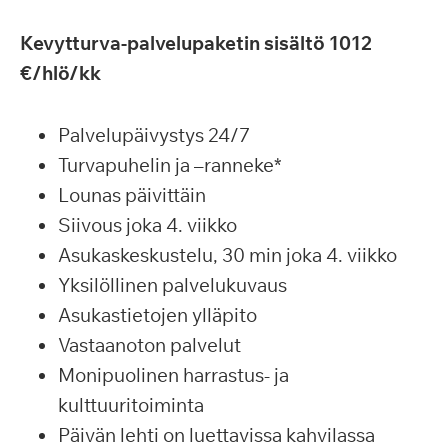
Kevytturva-palvelupaketin sisältö 1012
€/hlö/kk
Palvelupäivystys 24/7
Turvapuhelin ja –ranneke*
Lounas päivittäin
Siivous joka 4. viikko
Asukaskeskustelu, 30 min joka 4. viikko
Yksilöllinen palvelukuvaus
Asukastietojen ylläpito
Vastaanoton palvelut
Monipuolinen harrastus- ja
kulttuuritoiminta
Päivän lehti on luettavissa kahvilassa