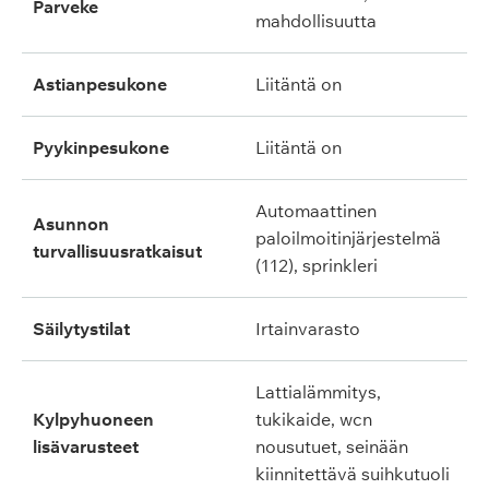
parveke
mahdollisuutta
astianpesukone
liitäntä on
pyykinpesukone
liitäntä on
automaattinen
asunnon
paloilmoitinjärjestelmä
turvallisuusratkaisut
(112), sprinkleri
säilytystilat
irtainvarasto
lattialämmitys,
kylpyhuoneen
tukikaide, wcn
lisävarusteet
nousutuet, seinään
kiinnitettävä suihkutuoli