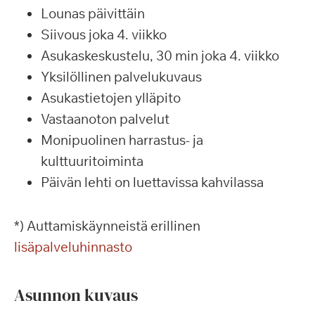
Lounas päivittäin
Siivous joka 4. viikko
Asukaskeskustelu, 30 min joka 4. viikko
Yksilöllinen palvelukuvaus
Asukastietojen ylläpito
Vastaanoton palvelut
Monipuolinen harrastus- ja
kulttuuritoiminta
Päivän lehti on luettavissa kahvilassa
*) Auttamiskäynneistä erillinen
lisäpalveluhinnasto
Asunnon kuvaus