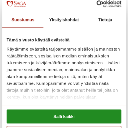
Kaskenniitty on rakennettu avarasti.
Kodinomaisessa ja aktiivisessa
Suostumus
Yksityiskohdat
Tietoja
palvelutalossa on 207 parvekkeellista
kaksiota. Saga Kaskenniityssä asut
omassa kodissasi, jonka voit sisustaa
Tämä sivusto käyttää evästeitä
mieleiseksesi. Kaikissa
Käytämme evästeitä tarjoamamme sisällön ja mainosten
räätälöimiseen, sosiaalisen median ominaisuuksien
senioriasunnoissa on ilmava
tukemiseen ja kävijämäärämme analysoimiseen. Lisäksi
pohjaratkaisu, nykyaikainen keittiö,
jaamme sosiaalisen median, mainosalan ja analytiikka-
esteetön kylpyhuone ja turvapuhelin.
alan kumppaneillemme tietoja siitä, miten käytät
Viihtyisissä yhteistiloissa ovat upeat
sivustoamme. Kumppanimme voivat yhdistää näitä
tietoja muihin tietoihin, joita olet antanut heille tai joita on
talvipuutarhat, ravintoloita, kirjasto,
kerätty, kun olet käyttänyt heidän palvelujaan.
saunaosasto sisä- ja ulkoaltaineen.
Saga-palvelutalon asunnoissa asut
Lue lisää evästeistä:
turvallisesti ja saat apua aina, kun sitä
Salli kaikki
https://sagacare.fi/evasteet/
tarvitset.