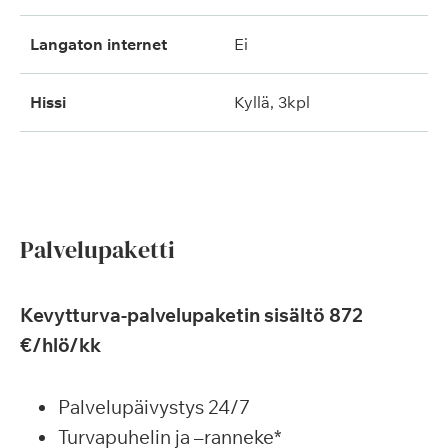
langaton internet
ei
hissi
kyllä, 3kpl
Palvelupaketti
Kevytturva-palvelupaketin sisältö 872
€/hlö/kk
Palvelupäivystys 24/7
Turvapuhelin ja –ranneke*