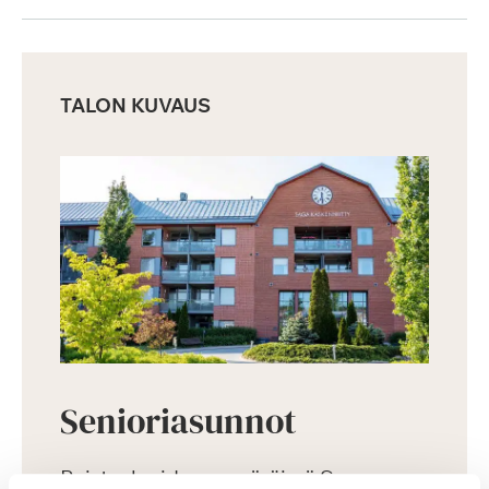
TALON KUVAUS
Senioriasunnot
Puistoalueiden ympäröimä Saga