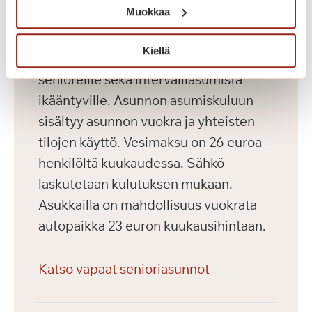
Muokkaa
Saga Kaskenniitty tarjoaa viihtyisää ja
Kiellä
laadukasta vuokra-asumista aktiivisille
senioreille sekä intervalliasumista
ikääntyville. Asunnon asumiskuluun
sisältyy asunnon vuokra ja yhteisten
tilojen käyttö. Vesimaksu on 26 euroa
henkilöltä kuukaudessa. Sähkö
laskutetaan kulutuksen mukaan.
Asukkailla on mahdollisuus vuokrata
autopaikka 23 euron kuukausihintaan.
Katso vapaat senioriasunnot