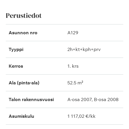
Perustiedot
Asunnon nro
A129
Tyyppi
2h+kt+kph+prv
Kerros
1. krs
Ala (pinta-ala)
52.5 m²
Talon rakennusvuosi
A-osa 2007, B-osa 2008
Asumiskulu
1 117,02 €/kk