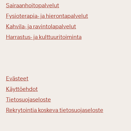
Sairaanhoitopalvelut
Fysioterapia- ja hierontapalvelut
Kahvila- ja ravintolapalvelut
Harrastus- ja kulttuuritoiminta
Evästeet
Käyttöehdot
Tietosuojaseloste
Rekrytointia koskeva tietosuojaseloste