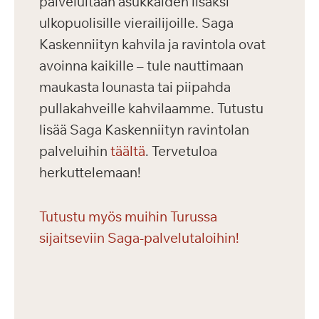
palveluitaan asukkaiden lisäksi
ulkopuolisille vierailijoille. Saga
Kaskenniityn kahvila ja ravintola ovat
avoinna kaikille – tule nauttimaan
maukasta lounasta tai piipahda
pullakahveille kahvilaamme. Tutustu
lisää Saga Kaskenniityn ravintolan
palveluihin
täältä
. Tervetuloa
herkuttelemaan!
Tutustu myös muihin Turussa
sijaitseviin Saga-palvelutaloihin!