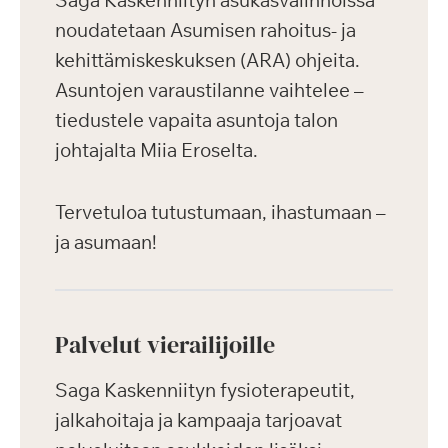
Saga Kaskenniityn asukasvalinnoissa
noudatetaan Asumisen rahoitus- ja
kehittämiskeskuksen (ARA) ohjeita.
Asuntojen varaustilanne vaihtelee –
tiedustele vapaita asuntoja talon
johtajalta Miia Eroselta.
Tervetuloa tutustumaan, ihastumaan –
ja asumaan!
Palvelut vierailijoille
Saga Kaskenniityn fysioterapeutit,
jalkahoitaja ja kampaaja tarjoavat