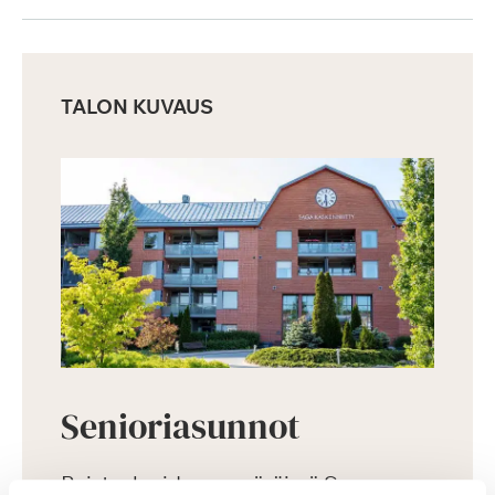
TALON KUVAUS
Senioriasunnot
Puistoalueiden ympäröimä Saga