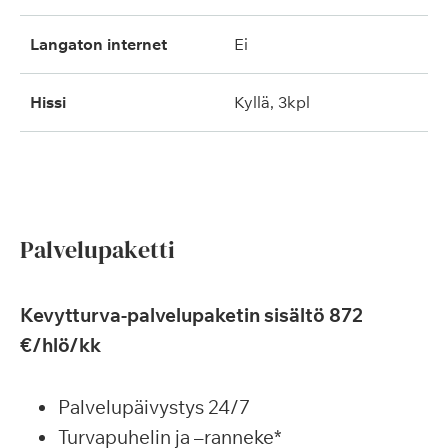
langaton internet
ei
hissi
kyllä, 3kpl
Palvelupaketti
Kevytturva-palvelupaketin sisältö 872
€/hlö/kk
Palvelupäivystys 24/7
Turvapuhelin ja –ranneke*