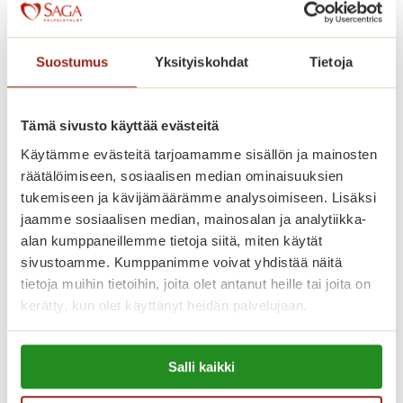
Kaskenniitty on rakennettu avarasti.
Kodinomaisessa ja aktiivisessa
Suostumus
Yksityiskohdat
Tietoja
palvelutalossa on 207 parvekkeellista
kaksiota. Saga Kaskenniityssä asut
omassa kodissasi, jonka voit sisustaa
Tämä sivusto käyttää evästeitä
mieleiseksesi. Kaikissa
Käytämme evästeitä tarjoamamme sisällön ja mainosten
räätälöimiseen, sosiaalisen median ominaisuuksien
senioriasunnoissa on ilmava
tukemiseen ja kävijämäärämme analysoimiseen. Lisäksi
pohjaratkaisu, nykyaikainen keittiö,
jaamme sosiaalisen median, mainosalan ja analytiikka-
esteetön kylpyhuone ja turvapuhelin.
alan kumppaneillemme tietoja siitä, miten käytät
Viihtyisissä yhteistiloissa ovat upeat
sivustoamme. Kumppanimme voivat yhdistää näitä
tietoja muihin tietoihin, joita olet antanut heille tai joita on
talvipuutarhat, ravintoloita, kirjasto,
kerätty, kun olet käyttänyt heidän palvelujaan.
saunaosasto sisä- ja ulkoaltaineen.
Saga-palvelutalon asunnoissa asut
Lue lisää evästeistä:
turvallisesti ja saat apua aina, kun sitä
Salli kaikki
https://sagacare.fi/evasteet/
tarvitset.