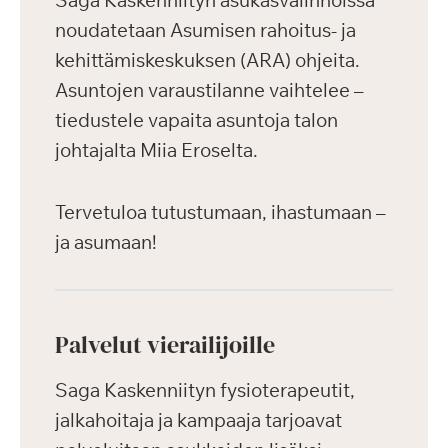
Saga Kaskenniityn asukasvalinnoissa
noudatetaan Asumisen rahoitus- ja
kehittämiskeskuksen (ARA) ohjeita.
Asuntojen varaustilanne vaihtelee –
tiedustele vapaita asuntoja talon
johtajalta Miia Eroselta.
Tervetuloa tutustumaan, ihastumaan –
ja asumaan!
Palvelut vierailijoille
Saga Kaskenniityn fysioterapeutit,
jalkahoitaja ja kampaaja tarjoavat