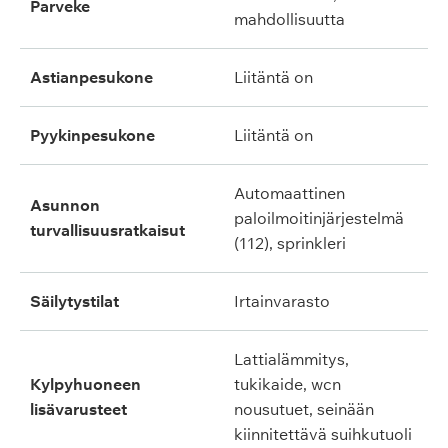
parveke
mahdollisuutta
astianpesukone
liitäntä on
pyykinpesukone
liitäntä on
automaattinen
asunnon
paloilmoitinjärjestelmä
turvallisuusratkaisut
(112), sprinkleri
säilytystilat
irtainvarasto
lattialämmitys,
kylpyhuoneen
tukikaide, wcn
lisävarusteet
nousutuet, seinään
kiinnitettävä suihkutuoli