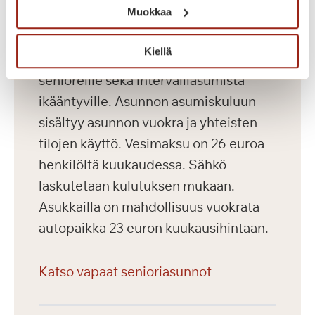
Muokkaa
Saga Kaskenniitty tarjoaa viihtyisää ja
Kiellä
laadukasta vuokra-asumista aktiivisille
senioreille sekä intervalliasumista
ikääntyville. Asunnon asumiskuluun
sisältyy asunnon vuokra ja yhteisten
tilojen käyttö. Vesimaksu on 26 euroa
henkilöltä kuukaudessa. Sähkö
laskutetaan kulutuksen mukaan.
Asukkailla on mahdollisuus vuokrata
autopaikka 23 euron kuukausihintaan.
Katso vapaat senioriasunnot