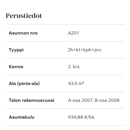
Perustiedot
Asunnon nro
A201
Tyyppi
2h+kt+kph+prv
Kerros
2. krs
Ala (pinta-ala)
43.5 m²
Talon rakennusvuosi
A-osa 2007, B-osa 2008
Asumiskulu
934,88 €/kk