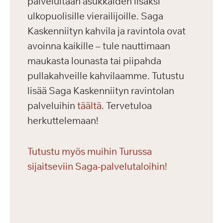
palveluitaan asukkaiden lisäksi
ulkopuolisille vierailijoille. Saga
Kaskenniityn kahvila ja ravintola ovat
avoinna kaikille – tule nauttimaan
maukasta lounasta tai piipahda
pullakahveille kahvilaamme. Tutustu
lisää Saga Kaskenniityn ravintolan
palveluihin
täältä
. Tervetuloa
herkuttelemaan!
Tutustu myös muihin Turussa
sijaitseviin Saga-palvelutaloihin!