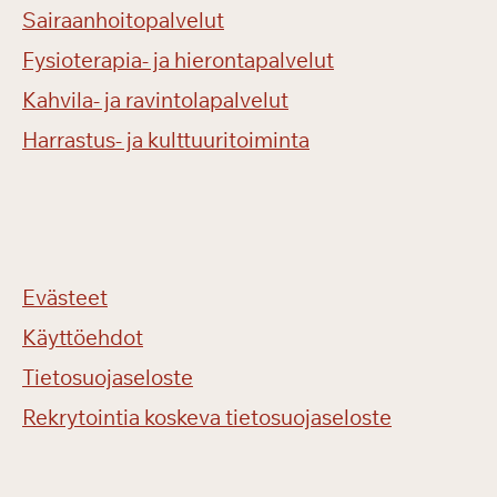
Sairaanhoitopalvelut
Fysioterapia- ja hierontapalvelut
Kahvila- ja ravintolapalvelut
Harrastus- ja kulttuuritoiminta
Evästeet
Käyttöehdot
Tietosuojaseloste
Rekrytointia koskeva tietosuojaseloste