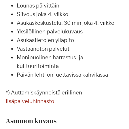
Lounas päivittäin
Siivous joka 4. viikko
Asukaskeskustelu, 30 min joka 4. viikko
Yksilöllinen palvelukuvaus
Asukastietojen ylläpito
Vastaanoton palvelut
Monipuolinen harrastus- ja
kulttuuritoiminta
Päivän lehti on luettavissa kahvilassa
*) Auttamiskäynneistä erillinen
lisäpalveluhinnasto
Asunnon kuvaus