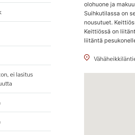
olohuone ja makuu
k
Suihkutilassa on se
nousutuet. Keittiös
Keittiössä on liit
liitäntä pesukonell
Vähäheikkilänti
uutta
n
n