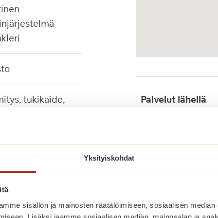
injärjestelmä
nkleri
sto
Palvelut lähellä
tuet, seinään
ävä suihkutuoli
Julkinen liikenne
Yksityiskohdat
itä
mme sisällön ja mainosten räätälöimiseen, sosiaalisen median
iseen. Lisäksi jaamme sosiaalisen median, mainosalan ja analy