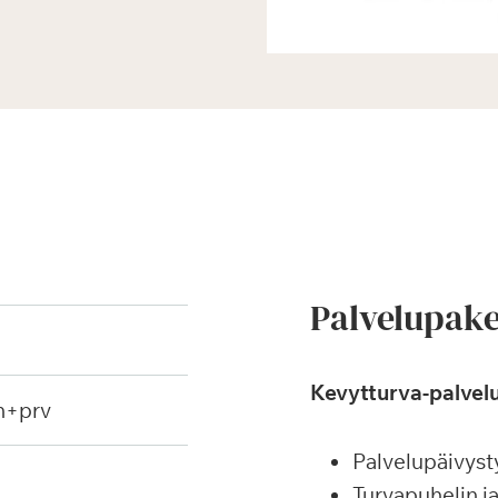
Palvelupake
Kevytturva-palvelu
h+prv
Palvelupäivyst
Turvapuhelin j