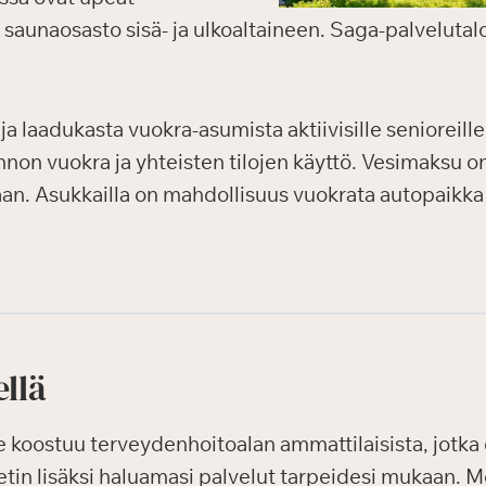
o, saunaosasto sisä- ja ulkoaltaineen. Saga-palvelutal
ja laadukasta vuokra-asumista aktiivisille senioreille
non vuokra ja yhteisten tilojen käyttö. Vesimaksu o
n. Asukkailla on mahdollisuus vuokrata autopaikka
ellä
oostuu terveydenhoitoalan ammattilaisista, jotka o
etin lisäksi haluamasi palvelut tarpeidesi mukaan. M