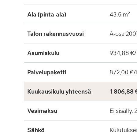
Ala (pinta-ala)
43.5 m²
Talon rakennusvuosi
A-osa 200
Asumiskulu
934,88 €/
Palvelupaketti
872,00 €/
Kuukausikulu yhteensä
1 806,88 
Vesimaksu
Ei sisälly,
Sähkö
Kulutuks