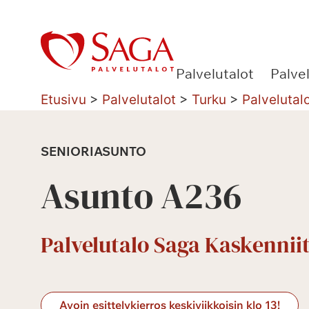
Siirry
sisältöön
Palvelutalot
Palve
Etusivu
>
Palvelutalot
>
Turku
>
Palvelutal
SENIORIASUNTO
Asunto A236
Palvelutalo Saga Kaskennii
Avoin esittelykierros keskiviikkoisin klo 13!