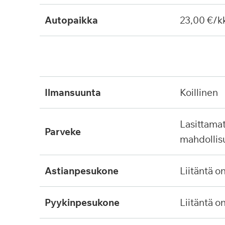
Autopaikka
23,00 €/k
ilmansuunta
koillinen
lasittamaton, ei lasitus
parveke
mahdollis
astianpesukone
liitäntä o
pyykinpesukone
liitäntä o