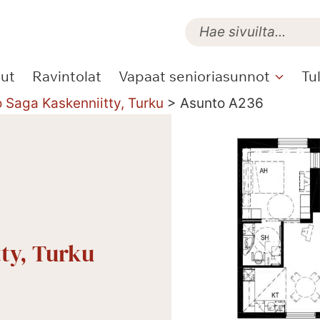
lut
Ravintolat
Vapaat senioriasunnot
Tu
o Saga Kaskenniitty, Turku
>
Asunto A236
tty, Turku