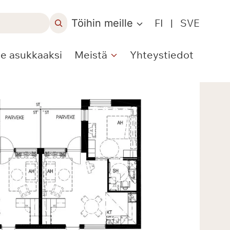
Töihin meille
FI
|
SVE
le asukkaaksi
Meistä
Yhteystiedot