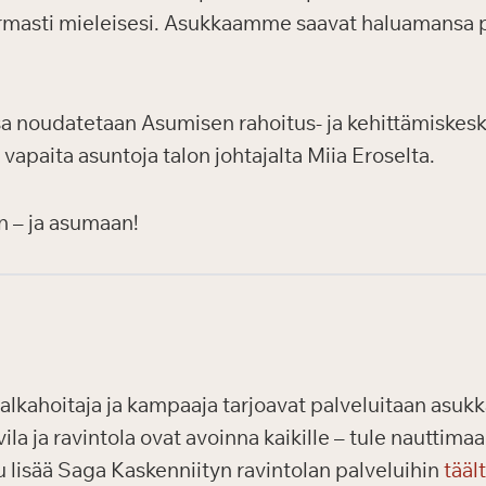
masti mieleisesi. Asukkaamme saavat haluamansa pal
a noudatetaan Asumisen rahoitus- ja kehittämiskesk
 vapaita asuntoja talon johtajalta Miia Eroselta.
n – ja asumaan!
alkahoitaja ja kampaaja tarjoavat palveluitaan asukka
vila ja ravintola ovat avoinna kaikille – tule nautti
 lisää Saga Kaskenniityn ravintolan palveluihin
tääl