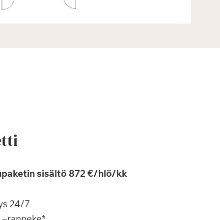
tti
paketin sisältö 872 €/hlö/kk
ys 24/7
a –ranneke*