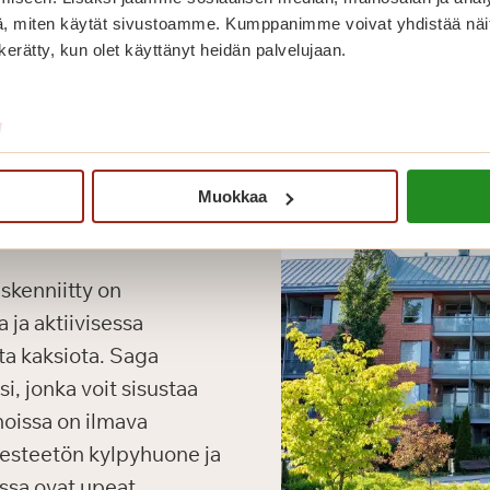
, miten käytät sivustoamme. Kumppanimme voivat yhdistää näitä t
n kerätty, kun olet käyttänyt heidän palvelujaan.
/
Muokkaa
kenniitty on
 ja aktiivisessa
ta kaksiota. Saga
i, jonka voit sisustaa
noissa on ilmava
, esteetön kylpyhuone ja
issa ovat upeat