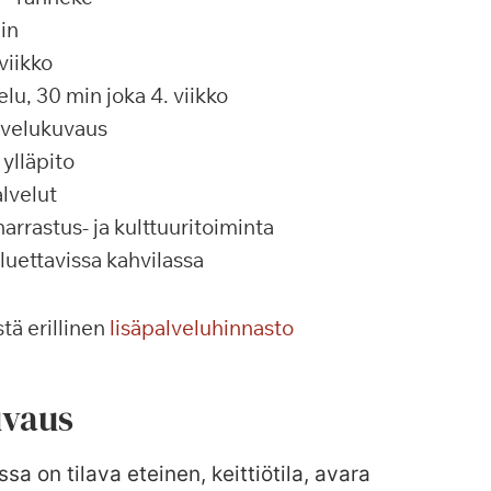
in
viikko
u, 30 min joka 4. viikko
alvelukuvaus
ylläpito
lvelut
rrastus- ja kulttuuritoiminta
 luettavissa kahvilassa
tä erillinen
lisäpalveluhinnasto
vaus
sa on tilava eteinen, keittiötila, avara