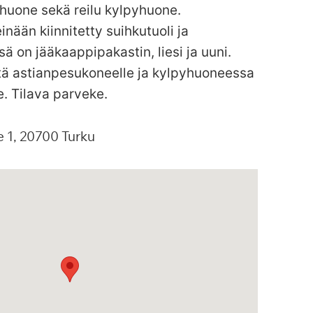
huone sekä reilu kylpyhuone.
inään kiinnitetty suihkutuoli ja
sä on jääkaappipakastin, liesi ja uuni.
äntä astianpesukoneelle ja kylpyhuoneessa
e. Tilava parveke.
e
1
20700
Turku