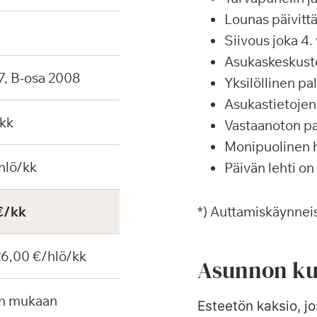
Lounas päivittä
Siivous joka 4. 
Asukaskeskustel
7, B-osa 2008
Yksilöllinen p
Asukastietojen 
kk
Vastaanoton pa
Monipuolinen ha
hlö/kk
Päivän lehti on
€/kk
*) Auttamiskäynneis
 26,00 €/hlö/kk
Asunnon ku
en mukaan
Esteetön kaksio, jos