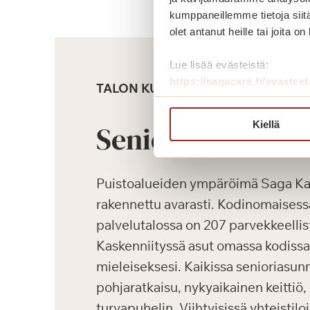
kumppaneillemme tietoja siitä
olet antanut heille tai joita o
Lue lisää evästeistä:
https://sagacare.fi/evasteet
TALON KUVAUS
Kiellä
Senioriasunnot
Puistoalueiden ympäröimä Saga Kas
rakennettu avarasti. Kodinomaisessa
palvelutalossa on 207 parvekkeellis
Kaskenniityssä asut omassa kodissas
mieleiseksesi. Kaikissa senioriasun
pohjaratkaisu, nykyaikainen keittiö
turvapuhelin. Viihtyisissä yhteistilo