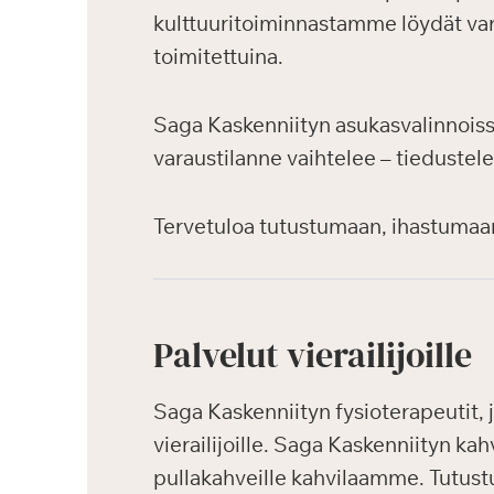
kulttuuritoiminnastamme löydät var
toimitettuina.
Saga Kaskenniityn asukasvalinnoiss
varaustilanne vaihtelee – tiedustele
Tervetuloa tutustumaan, ihastumaa
Palvelut vierailijoille
Saga Kaskenniityn fysioterapeutit, j
vierailijoille. Saga Kaskenniityn kah
pullakahveille kahvilaamme. Tutustu