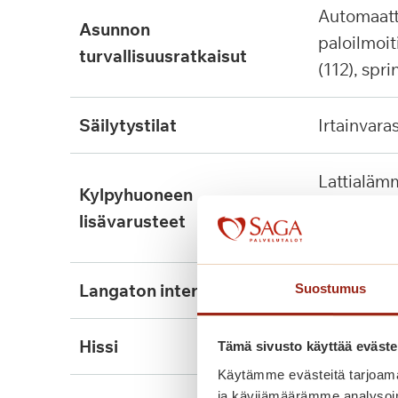
automaattinen
asunnon
paloilmoit
turvallisuusratkaisut
(112), spri
säilytystilat
irtainvara
lattialämmitys, tukikaide,
kylpyhuoneen
wcn nousu
lisävarusteet
kiinnitett
langaton internet
ei
Suostumus
hissi
kyllä, 3kpl
Tämä sivusto käyttää eväste
Käytämme evästeitä tarjoama
ja kävijämäärämme analysoim