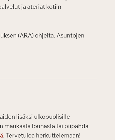
velut ja ateriat kotiin
uksen (ARA) ohjeita. Asuntojen
iden lisäksi ulkopuolisille
maan maukasta lounasta tai piipahda
tä
. Tervetuloa herkuttelemaan!