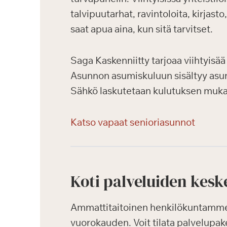
talvipuutarhat, ravintoloita, kirjast
saat apua aina, kun sitä tarvitset.
Saga Kaskenniitty tarjoaa viihtyisää 
Asunnon asumiskuluun sisältyy asun
Sähkö laskutetaan kulutuksen mukaa
Katso vapaat senioriasunnot
Koti palveluiden kesk
Ammattitaitoinen henkilökuntamme k
vuorokauden. Voit tilata palvelupak