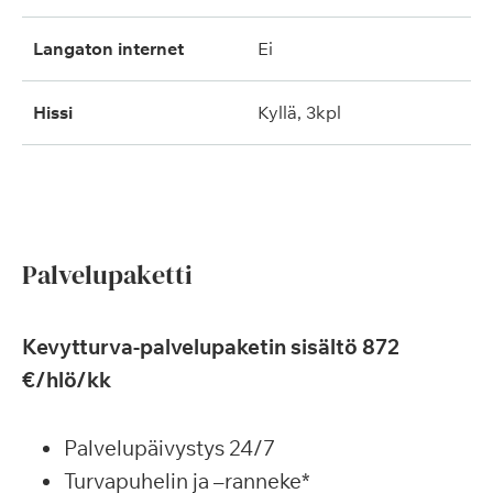
langaton internet
ei
hissi
kyllä, 3kpl
Palvelupaketti
Kevytturva-palvelupaketin sisältö 872
€/hlö/kk
Palvelupäivystys 24/7
Turvapuhelin ja –ranneke*