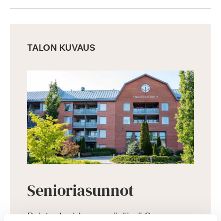
TALON KUVAUS
Senioriasunnot
Puistoalueiden ympäröimä Saga