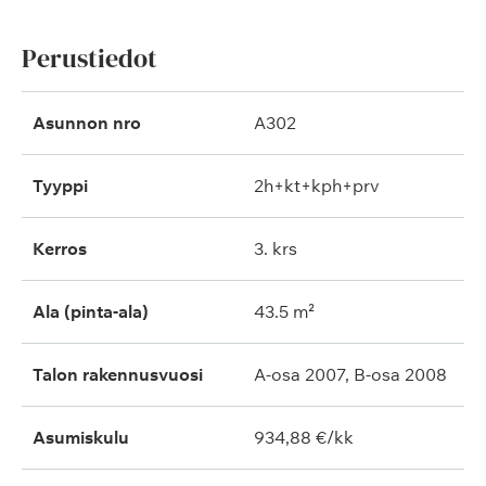
Perustiedot
Asunnon nro
A302
Tyyppi
2h+kt+kph+prv
Kerros
3. krs
Ala (pinta-ala)
43.5 m²
Talon rakennusvuosi
A-osa 2007, B-osa 2008
Asumiskulu
934,88 €/kk