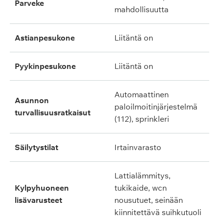
parveke
mahdollisuutta
astianpesukone
liitäntä on
pyykinpesukone
liitäntä on
automaattinen
asunnon
paloilmoitinjärjestelmä
turvallisuusratkaisut
(112), sprinkleri
säilytystilat
irtainvarasto
lattialämmitys,
kylpyhuoneen
tukikaide, wcn
lisävarusteet
nousutuet, seinään
kiinnitettävä suihkutuoli