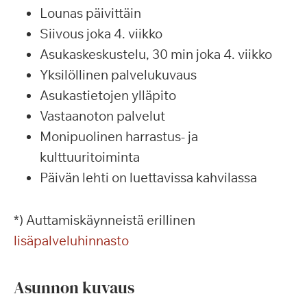
Lounas päivittäin
Siivous joka 4. viikko
Asukaskeskustelu, 30 min joka 4. viikko
Yksilöllinen palvelukuvaus
Asukastietojen ylläpito
Vastaanoton palvelut
Monipuolinen harrastus- ja
kulttuuritoiminta
Päivän lehti on luettavissa kahvilassa
*) Auttamiskäynneistä erillinen
lisäpalveluhinnasto
Asunnon kuvaus