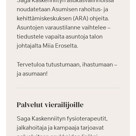
Saga Kaskenniityn asukasvalinnoissa
noudatetaan Asumisen rahoitus- ja
kehittämiskeskuksen (ARA) ohjeita.
Asuntojen varaustilanne vaihtelee –
tiedustele vapaita asuntoja talon
johtajalta Miia Eroselta.
Tervetuloa tutustumaan, ihastumaan –
ja asumaan!
Palvelut vierailijoille
Saga Kaskenniityn fysioterapeutit,
jalkahoitaja ja kampaaja tarjoavat