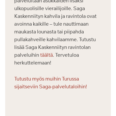
palveluitaan asukkaiden lisäksi
ulkopuolisille vierailijoille. Saga
Kaskenniityn kahvila ja ravintola ovat
avoinna kaikille – tule nauttimaan
maukasta lounasta tai piipahda
pullakahveille kahvilaamme. Tutustu
lisää Saga Kaskenniityn ravintolan
palveluihin
täältä
. Tervetuloa
herkuttelemaan!
Tutustu myös muihin Turussa
sijaitseviin Saga-palvelutaloihin!