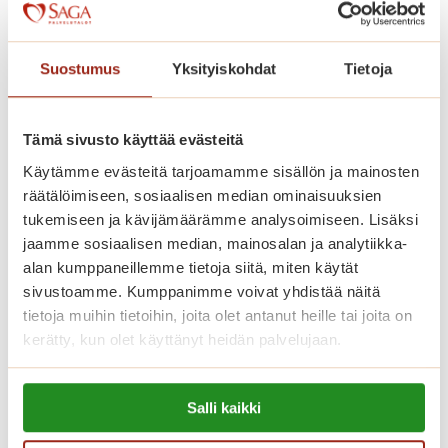
Kaskenniitty on rakennettu avarasti.
Kodinomaisessa ja aktiivisessa
Suostumus
Yksityiskohdat
Tietoja
palvelutalossa on 207 parvekkeellista
kaksiota. Saga Kaskenniityssä asut
omassa kodissasi, jonka voit sisustaa
Tämä sivusto käyttää evästeitä
mieleiseksesi. Kaikissa
Käytämme evästeitä tarjoamamme sisällön ja mainosten
räätälöimiseen, sosiaalisen median ominaisuuksien
senioriasunnoissa on ilmava
tukemiseen ja kävijämäärämme analysoimiseen. Lisäksi
pohjaratkaisu, nykyaikainen keittiö,
jaamme sosiaalisen median, mainosalan ja analytiikka-
esteetön kylpyhuone ja turvapuhelin.
alan kumppaneillemme tietoja siitä, miten käytät
Viihtyisissä yhteistiloissa ovat upeat
sivustoamme. Kumppanimme voivat yhdistää näitä
tietoja muihin tietoihin, joita olet antanut heille tai joita on
talvipuutarhat, ravintoloita, kirjasto,
kerätty, kun olet käyttänyt heidän palvelujaan.
saunaosasto sisä- ja ulkoaltaineen.
Saga-palvelutalon asunnoissa asut
Lue lisää evästeistä:
turvallisesti ja saat apua aina, kun sitä
Salli kaikki
https://sagacare.fi/evasteet/
tarvitset.