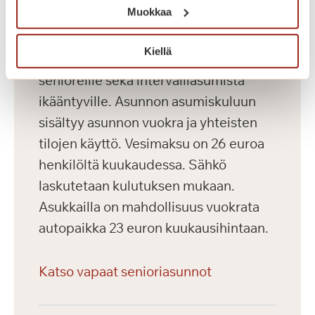
Muokkaa
Saga Kaskenniitty tarjoaa viihtyisää ja
Kiellä
laadukasta vuokra-asumista aktiivisille
senioreille sekä intervalliasumista
ikääntyville. Asunnon asumiskuluun
sisältyy asunnon vuokra ja yhteisten
tilojen käyttö. Vesimaksu on 26 euroa
henkilöltä kuukaudessa. Sähkö
laskutetaan kulutuksen mukaan.
Asukkailla on mahdollisuus vuokrata
autopaikka 23 euron kuukausihintaan.
Katso vapaat senioriasunnot