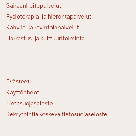
Sairaanhoitopalvelut
Fysioterapia- ja hierontapalvelut
Kahvila- ja ravintolapalvelut
Harrastus- ja kulttuuritoiminta
Evästeet
Käyttöehdot
Tietosuojaseloste
Rekrytointia koskeva tietosuojaseloste