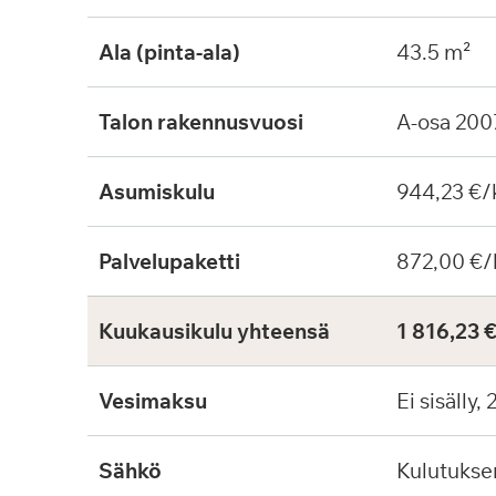
Ala (pinta-ala)
43.5 m²
Talon rakennusvuosi
A-osa 200
Asumiskulu
944,23 €/
Palvelupaketti
872,00 €/
Kuukausikulu yhteensä
1 816,23 
Vesimaksu
Ei sisälly,
Sähkö
Kulutuks