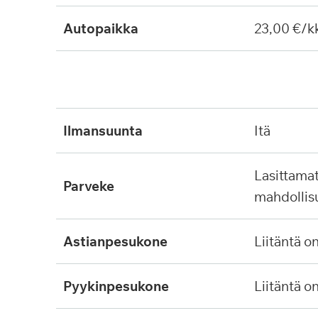
Autopaikka
23,00 €/k
ilmansuunta
itä
lasittamaton, ei lasitus
parveke
mahdollis
astianpesukone
liitäntä o
pyykinpesukone
liitäntä o