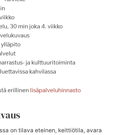
in
viikko
u, 30 min joka 4. viikko
alvelukuvaus
ylläpito
lvelut
rrastus- ja kulttuuritoiminta
 luettavissa kahvilassa
tä erillinen
lisäpalveluhinnasto
vaus
sa on tilava eteinen, keittiötila, avara