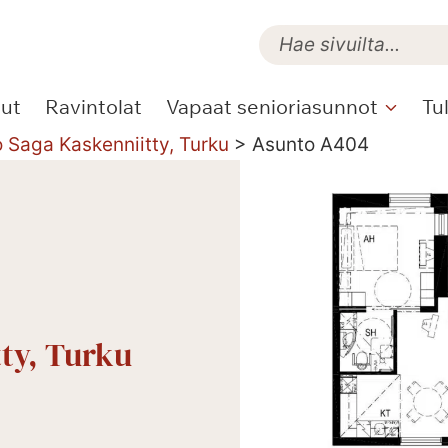
lut
Ravintolat
Vapaat senioriasunnot
Tu
o Saga Kaskenniitty, Turku
>
Asunto A404
tty, Turku