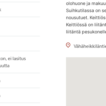
olohuone ja makuu
k
Suihkutilassa on se
nousutuet. Keittiös
Keittiössä on liit
liitäntä pesukonell
Vähäheikkilänti
uutta
n
n