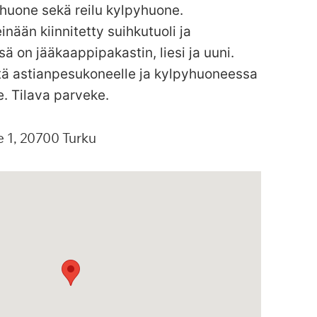
huone sekä reilu kylpyhuone.
inään kiinnitetty suihkutuoli ja
sä on jääkaappipakastin, liesi ja uuni.
äntä astianpesukoneelle ja kylpyhuoneessa
e. Tilava parveke.
e
1
20700
Turku