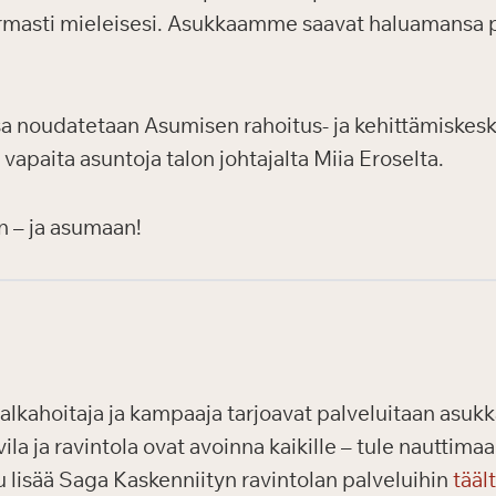
masti mieleisesi. Asukkaamme saavat haluamansa pal
a noudatetaan Asumisen rahoitus- ja kehittämiskesk
 vapaita asuntoja talon johtajalta Miia Eroselta.
n – ja asumaan!
alkahoitaja ja kampaaja tarjoavat palveluitaan asukka
vila ja ravintola ovat avoinna kaikille – tule nautti
 lisää Saga Kaskenniityn ravintolan palveluihin
tääl