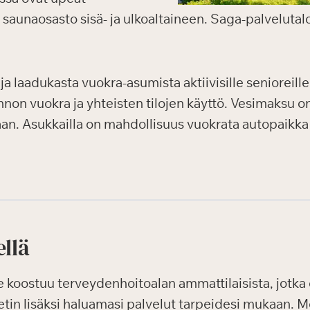
o, saunaosasto sisä- ja ulkoaltaineen. Saga-palvelutal
ja laadukasta vuokra-asumista aktiivisille senioreille
non vuokra ja yhteisten tilojen käyttö. Vesimaksu o
n. Asukkailla on mahdollisuus vuokrata autopaikka
ellä
oostuu terveydenhoitoalan ammattilaisista, jotka o
etin lisäksi haluamasi palvelut tarpeidesi mukaan. M