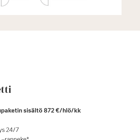
tti
paketin sisältö 872 €/hlö/kk
ys 24/7
a –ranneke*