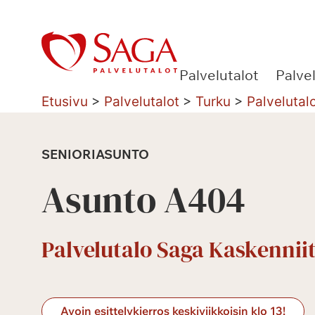
Siirry
sisältöön
Palvelutalot
Palve
Etusivu
>
Palvelutalot
>
Turku
>
Palvelutal
SENIORIASUNTO
Asunto A404
Palvelutalo Saga Kaskennii
Avoin esittelykierros keskiviikkoisin klo 13!