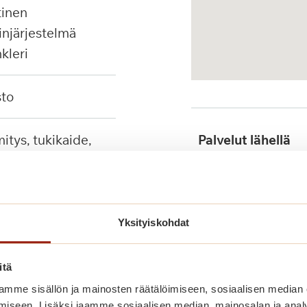
injärjestelmä
nkleri
sto
Palvelut lähellä
tuet, seinään
ävä suihkutuoli
Julkinen liikenne
Yksityiskohdat
itä
mme sisällön ja mainosten räätälöimiseen, sosiaalisen median
iseen. Lisäksi jaamme sosiaalisen median, mainosalan ja analy