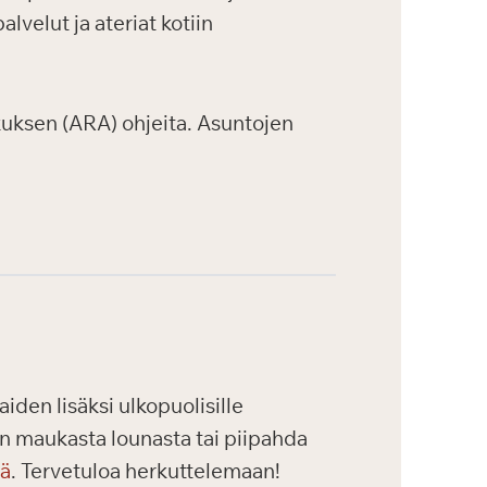
velut ja ateriat kotiin
uksen (ARA) ohjeita. Asuntojen
iden lisäksi ulkopuolisille
maan maukasta lounasta tai piipahda
tä
. Tervetuloa herkuttelemaan!