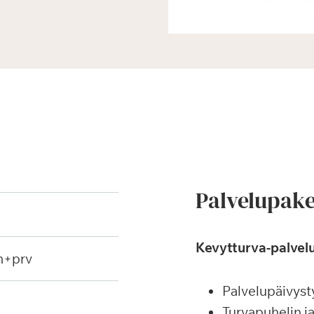
Palvelupake
Kevytturva-palvelu
h+prv
Palvelupäivyst
Turvapuhelin j