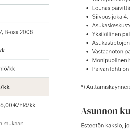
Lounas päivittä
Siivous joka 4. 
Asukaskeskustel
7, B-osa 2008
Yksilöllinen p
Asukastietojen 
kk
Vastaanoton pa
Monipuolinen ha
hlö/kk
Päivän lehti on
€/kk
*) Auttamiskäynneis
 26,00 €/hlö/kk
Asunnon ku
en mukaan
Esteetön kaksio, jos