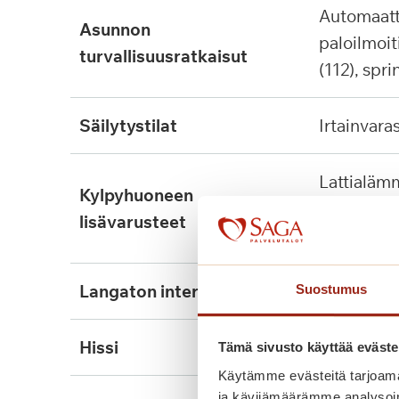
automaattinen
asunnon
paloilmoit
turvallisuusratkaisut
(112), spri
säilytystilat
irtainvara
lattialämmitys, tukikaide,
kylpyhuoneen
wcn nousu
lisävarusteet
kiinnitett
langaton internet
ei
Suostumus
hissi
kyllä, 3kpl
Tämä sivusto käyttää eväste
Käytämme evästeitä tarjoama
ja kävijämäärämme analysoim