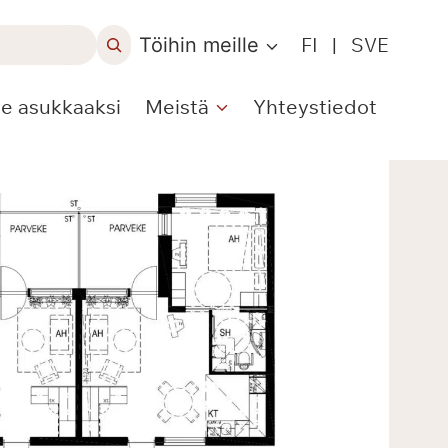
Töihin meille
FI
|
SVE
le asukkaaksi
Meistä
Yhteystiedot