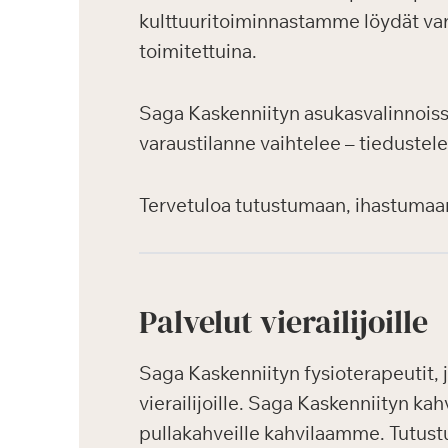
kulttuuritoiminnastamme löydät var
toimitettuina.
Saga Kaskenniityn asukasvalinnoiss
varaustilanne vaihtelee – tiedustele
Tervetuloa tutustumaan, ihastumaa
Palvelut vierailijoille
Saga Kaskenniityn fysioterapeutit, j
vierailijoille. Saga Kaskenniityn kah
pullakahveille kahvilaamme. Tutustu