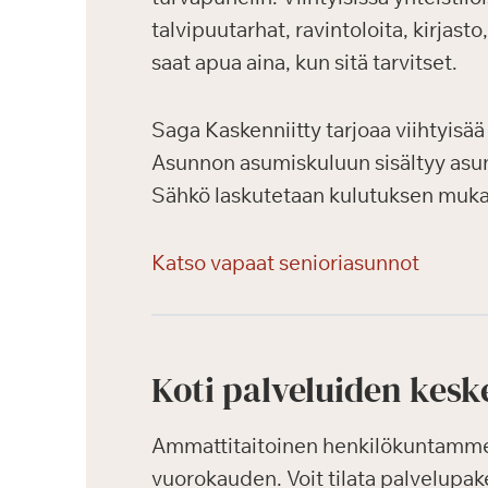
talvipuutarhat, ravintoloita, kirjast
saat apua aina, kun sitä tarvitset.
Saga Kaskenniitty tarjoaa viihtyisää 
Asunnon asumiskuluun sisältyy asun
Sähkö laskutetaan kulutuksen mukaa
Katso vapaat senioriasunnot
Koti palveluiden kesk
Ammattitaitoinen henkilökuntamme k
vuorokauden. Voit tilata palvelupak