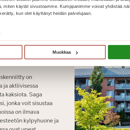
, miten käytät sivustoamme. Kumppanimme voivat yhdistää näitä t
n kerätty, kun olet käyttänyt heidän palvelujaan.
/
Muokkaa
kenniitty on
 ja aktiivisessa
ta kaksiota. Saga
i, jonka voit sisustaa
noissa on ilmava
, esteetön kylpyhuone ja
issa ovat upeat