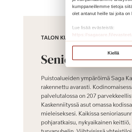
kumppaneillemme tietoja siitä
olet antanut heille tai joita o
Lue lisää evästeistä:
https://sagacare.fi/evasteet
TALON KUVAUS
Kiellä
Senioriasunnot
Puistoalueiden ympäröimä Saga Kas
rakennettu avarasti. Kodinomaisessa
palvelutalossa on 207 parvekkeellis
Kaskenniityssä asut omassa kodissas
mieleiseksesi. Kaikissa senioriasun
pohjaratkaisu, nykyaikainen keittiö
turvapuhelin. Viihtyisissä yhteistilo