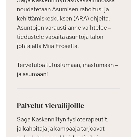
Saga Kaskenniityn asukasvalinnoissa
noudatetaan Asumisen rahoitus- ja
kehittämiskeskuksen (ARA) ohjeita.
Asuntojen varaustilanne vaihtelee –
tiedustele vapaita asuntoja talon
johtajalta Miia Eroselta.
Tervetuloa tutustumaan, ihastumaan –
ja asumaan!
Palvelut vierailijoille
Saga Kaskenniityn fysioterapeutit,
jalkahoitaja ja kampaaja tarjoavat