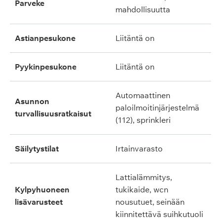
parveke
mahdollisuutta
astianpesukone
liitäntä on
pyykinpesukone
liitäntä on
automaattinen
asunnon
paloilmoitinjärjestelmä
turvallisuusratkaisut
(112), sprinkleri
säilytystilat
irtainvarasto
lattialämmitys,
kylpyhuoneen
tukikaide, wcn
lisävarusteet
nousutuet, seinään
kiinnitettävä suihkutuoli