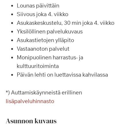
Lounas päivittäin
Siivous joka 4. viikko
Asukaskeskustelu, 30 min joka 4. viikko
Yksilöllinen palvelukuvaus
Asukastietojen ylläpito
Vastaanoton palvelut
Monipuolinen harrastus- ja
kulttuuritoiminta
Päivän lehti on luettavissa kahvilassa
*) Auttamiskäynneistä erillinen
lisäpalveluhinnasto
Asunnon kuvaus