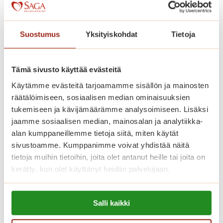
Kaskenniitty on rakennettu avarasti.
Kodinomaisessa ja aktiivisessa
Suostumus
Yksityiskohdat
Tietoja
palvelutalossa on 207 parvekkeellista
kaksiota. Saga Kaskenniityssä asut
omassa kodissasi, jonka voit sisustaa
Tämä sivusto käyttää evästeitä
mieleiseksesi. Kaikissa
Käytämme evästeitä tarjoamamme sisällön ja mainosten
räätälöimiseen, sosiaalisen median ominaisuuksien
senioriasunnoissa on ilmava
tukemiseen ja kävijämäärämme analysoimiseen. Lisäksi
pohjaratkaisu, nykyaikainen keittiö,
jaamme sosiaalisen median, mainosalan ja analytiikka-
esteetön kylpyhuone ja turvapuhelin.
alan kumppaneillemme tietoja siitä, miten käytät
Viihtyisissä yhteistiloissa ovat upeat
sivustoamme. Kumppanimme voivat yhdistää näitä
tietoja muihin tietoihin, joita olet antanut heille tai joita on
talvipuutarhat, ravintoloita, kirjasto,
kerätty, kun olet käyttänyt heidän palvelujaan.
saunaosasto sisä- ja ulkoaltaineen.
Saga-palvelutalon asunnoissa asut
Lue lisää evästeistä:
turvallisesti ja saat apua aina, kun sitä
Salli kaikki
https://sagacare.fi/evasteet/
tarvitset.