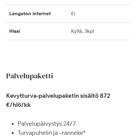
langaton internet
ei
hissi
kyllä, 3kpl
Palvelupaketti
Kevytturva-palvelupaketin sisältö 872
€/hlö/kk
Palvelupäivystys 24/7
Turvapuhelin ja –ranneke*