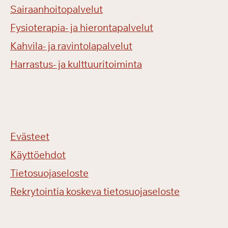
Sairaanhoitopalvelut
Fysioterapia- ja hierontapalvelut
Kahvila- ja ravintolapalvelut
Harrastus- ja kulttuuritoiminta
Evästeet
Käyttöehdot
Tietosuojaseloste
Rekrytointia koskeva tietosuojaseloste