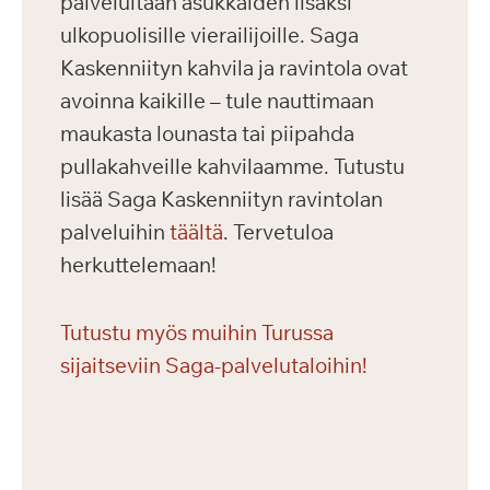
palveluitaan asukkaiden lisäksi
ulkopuolisille vierailijoille. Saga
Kaskenniityn kahvila ja ravintola ovat
avoinna kaikille – tule nauttimaan
maukasta lounasta tai piipahda
pullakahveille kahvilaamme. Tutustu
lisää Saga Kaskenniityn ravintolan
palveluihin
täältä
. Tervetuloa
herkuttelemaan!
Tutustu myös muihin Turussa
sijaitseviin Saga-palvelutaloihin!