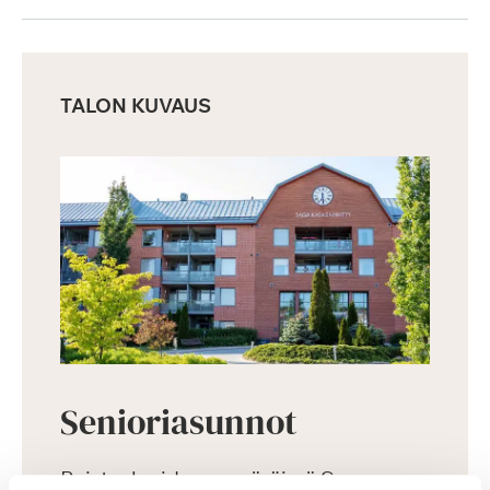
TALON KUVAUS
Senioriasunnot
Puistoalueiden ympäröimä Saga