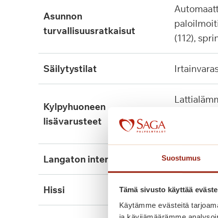
automaattinen
asunnon
paloilmoit
turvallisuusratkaisut
(112), spri
säilytystilat
irtainvara
lattialämmitys, tukikaide,
kylpyhuoneen
wcn nousu
lisävarusteet
kiinnitett
langaton internet
ei
Suostumus
hissi
kyllä, 3kpl
Tämä sivusto käyttää eväste
Käytämme evästeitä tarjoama
ja kävijämäärämme analysoim