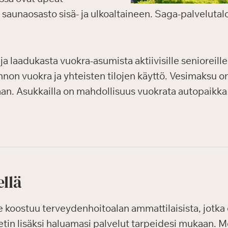
o, saunaosasto sisä- ja ulkoaltaineen. Saga-palvelutal
ja laadukasta vuokra-asumista aktiivisille senioreille
non vuokra ja yhteisten tilojen käyttö. Vesimaksu o
n. Asukkailla on mahdollisuus vuokrata autopaikka
ellä
oostuu terveydenhoitoalan ammattilaisista, jotka o
etin lisäksi haluamasi palvelut tarpeidesi mukaan. M