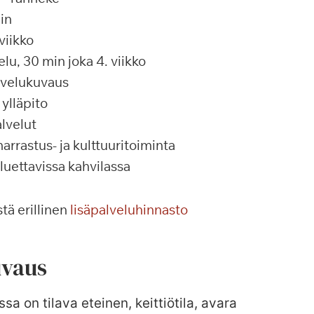
in
viikko
u, 30 min joka 4. viikko
alvelukuvaus
ylläpito
lvelut
rrastus- ja kulttuuritoiminta
 luettavissa kahvilassa
tä erillinen
lisäpalveluhinnasto
vaus
sa on tilava eteinen, keittiötila, avara