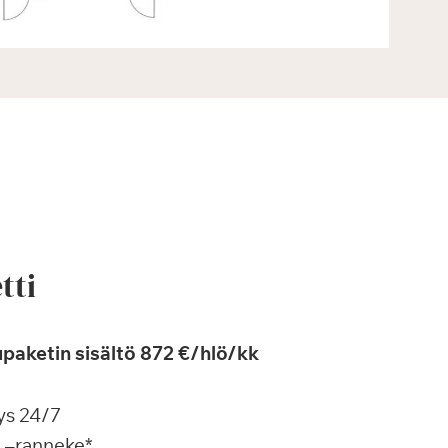
tti
paketin sisältö 872 €/hlö/kk
ys 24/7
a –ranneke*