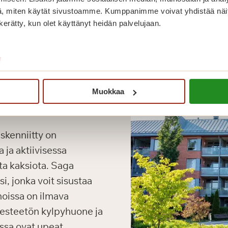
, miten käytät sivustoamme. Kumppanimme voivat yhdistää näitä t
n kerätty, kun olet käyttänyt heidän palvelujaan.
/
Muokkaa
kenniitty on
 ja aktiivisessa
ta kaksiota. Saga
i, jonka voit sisustaa
noissa on ilmava
, esteetön kylpyhuone ja
issa ovat upeat