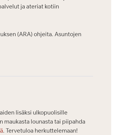
velut ja ateriat kotiin
uksen (ARA) ohjeita. Asuntojen
iden lisäksi ulkopuolisille
maan maukasta lounasta tai piipahda
tä
. Tervetuloa herkuttelemaan!