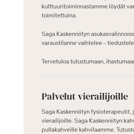
kulttuuritoiminnastamme löydät var
toimitettuina.
Saga Kaskenniityn asukasvalinnoiss
varaustilanne vaihtelee – tiedustele
Tervetuloa tutustumaan, ihastumaa
Palvelut vierailijoille
Saga Kaskenniityn fysioterapeutit, j
vierailijoille. Saga Kaskenniityn kah
pullakahveille kahvilaamme. Tutustu