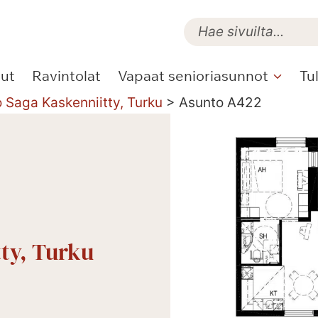
lut
Ravintolat
Vapaat senioriasunnot
Tu
o Saga Kaskenniitty, Turku
>
Asunto A422
tty, Turku