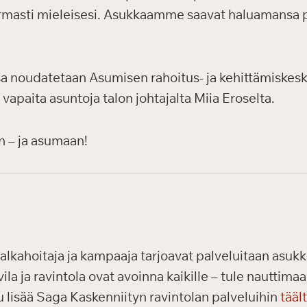
masti mieleisesi. Asukkaamme saavat haluamansa pal
a noudatetaan Asumisen rahoitus- ja kehittämiskesk
 vapaita asuntoja talon johtajalta Miia Eroselta.
n – ja asumaan!
alkahoitaja ja kampaaja tarjoavat palveluitaan asukka
vila ja ravintola ovat avoinna kaikille – tule nautti
 lisää Saga Kaskenniityn ravintolan palveluihin
tääl