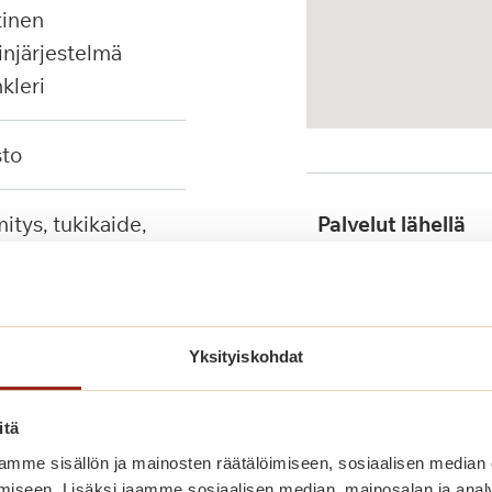
injärjestelmä
nkleri
sto
Palvelut lähellä
tuet, seinään
ävä suihkutuoli
Julkinen liikenne
Yksityiskohdat
itä
mme sisällön ja mainosten räätälöimiseen, sosiaalisen median
iseen. Lisäksi jaamme sosiaalisen median, mainosalan ja analy