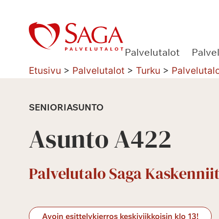
Siirry
sisältöön
Palvelutalot
Palve
Etusivu
>
Palvelutalot
>
Turku
>
Palvelutal
SENIORIASUNTO
Asunto A422
Palvelutalo Saga Kaskennii
Avoin esittelykierros keskiviikkoisin klo 13!