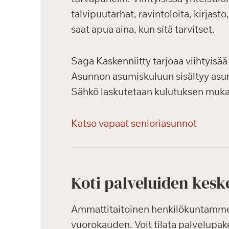
talvipuutarhat, ravintoloita, kirjast
saat apua aina, kun sitä tarvitset.
Saga Kaskenniitty tarjoaa viihtyisää 
Asunnon asumiskuluun sisältyy asun
Sähkö laskutetaan kulutuksen mukaa
Katso vapaat senioriasunnot
Koti palveluiden kesk
Ammattitaitoinen henkilökuntamme k
vuorokauden. Voit tilata palvelupak