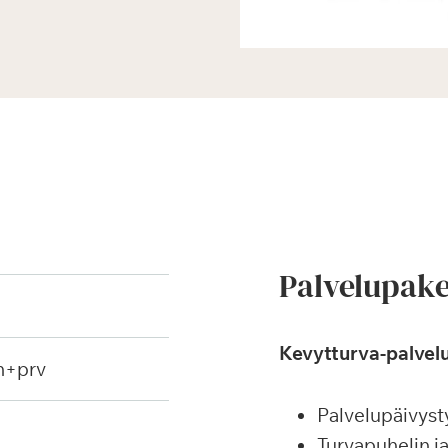
Palvelupake
Kevytturva-palvelu
h+prv
Palvelupäivyst
Turvapuhelin j