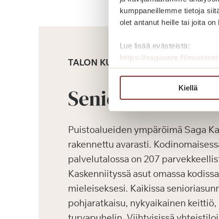
kumppaneillemme tietoja siitä
olet antanut heille tai joita o
Lue lisää evästeistä:
https://sagacare.fi/evasteet
TALON KUVAUS
Kiellä
Senioriasunnot
Puistoalueiden ympäröimä Saga Kas
rakennettu avarasti. Kodinomaisessa
palvelutalossa on 207 parvekkeellis
Kaskenniityssä asut omassa kodissas
mieleiseksesi. Kaikissa senioriasun
pohjaratkaisu, nykyaikainen keittiö
turvapuhelin. Viihtyisissä yhteistilo