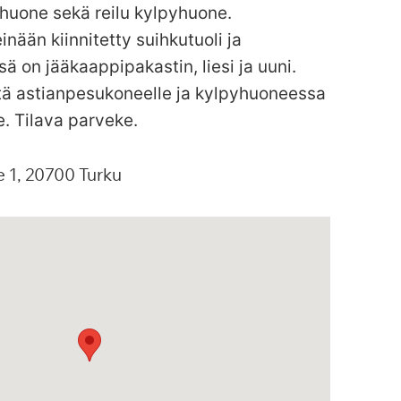
huone sekä reilu kylpyhuone.
inään kiinnitetty suihkutuoli ja
sä on jääkaappipakastin, liesi ja uuni.
äntä astianpesukoneelle ja kylpyhuoneessa
e. Tilava parveke.
e
1
20700
Turku