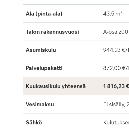
Ala (pinta-ala)
43.5 m²
Talon rakennusvuosi
A-osa 200
Asumiskulu
944,23 €/
Palvelupaketti
872,00 €/
Kuukausikulu yhteensä
1 816,23 
Vesimaksu
Ei sisälly,
Sähkö
Kulutuks