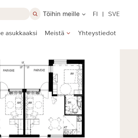
Töihin meille
FI
|
SVE
le asukkaaksi
Meistä
Yhteystiedot