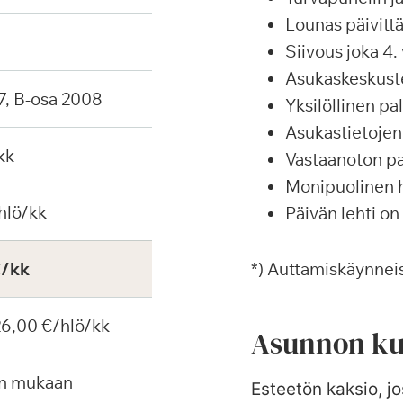
Lounas päivittä
Siivous joka 4. 
Asukaskeskustel
7, B-osa 2008
Yksilöllinen p
Asukastietojen 
kk
Vastaanoton pa
Monipuolinen ha
hlö/kk
Päivän lehti on
€/kk
*) Auttamiskäynneis
 26,00 €/hlö/kk
Asunnon ku
en mukaan
Esteetön kaksio, jos