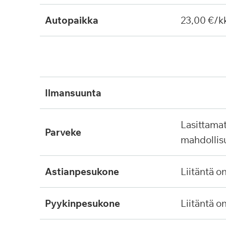
Autopaikka
23,00 €/k
ilmansuunta
lasittamaton, ei lasitus
parveke
mahdollis
astianpesukone
liitäntä o
pyykinpesukone
liitäntä o