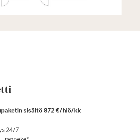
tti
paketin sisältö 872 €/hlö/kk
ys 24/7
a –ranneke*