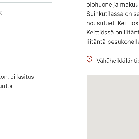
olohuone ja makuu
k
Suihkutilassa on se
nousutuet. Keittiös
Keittiössä on liit
liitäntä pesukonell
Vähäheikkilänti
uutta
n
n