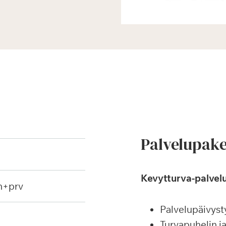
Palvelupake
Kevytturva-palvelu
h+prv
Palvelupäivyst
Turvapuhelin j