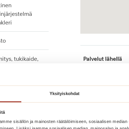
injärjestelmä
nkleri
sto
Palvelut lähellä
tuet, seinään
ävä suihkutuoli
Julkinen liikenne
Yksityiskohdat
itä
mme sisällön ja mainosten räätälöimiseen, sosiaalisen median
iseen. Lisäksi jaamme sosiaalisen median, mainosalan ja analy