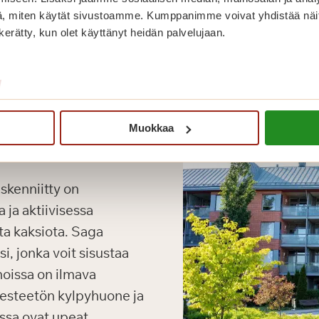
, miten käytät sivustoamme. Kumppanimme voivat yhdistää näitä t
n kerätty, kun olet käyttänyt heidän palvelujaan.
/
Muokkaa
kenniitty on
 ja aktiivisessa
ta kaksiota. Saga
i, jonka voit sisustaa
noissa on ilmava
, esteetön kylpyhuone ja
issa ovat upeat