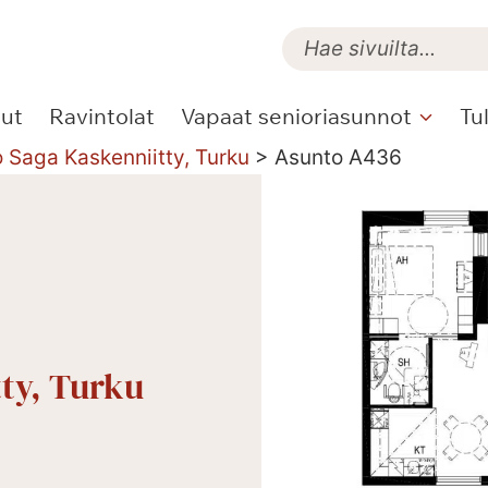
lut
Ravintolat
Vapaat senioriasunnot
Tu
o Saga Kaskenniitty, Turku
>
Asunto A436
tty, Turku