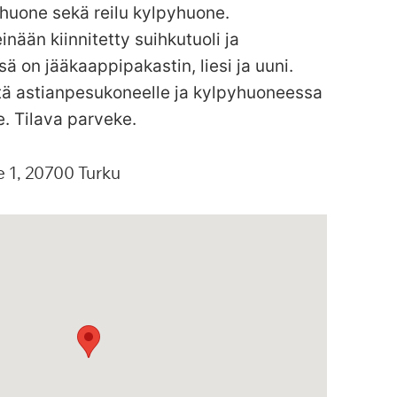
huone sekä reilu kylpyhuone.
inään kiinnitetty suihkutuoli ja
sä on jääkaappipakastin, liesi ja uuni.
äntä astianpesukoneelle ja kylpyhuoneessa
e. Tilava parveke.
e
1
20700
Turku