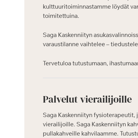
kulttuuritoiminnastamme löydät var
toimitettuina.
Saga Kaskenniityn asukasvalinnoiss
varaustilanne vaihtelee – tiedustele
Tervetuloa tutustumaan, ihastumaa
Palvelut vierailijoille
Saga Kaskenniityn fysioterapeutit, j
vierailijoille. Saga Kaskenniityn kah
pullakahveille kahvilaamme. Tutustu