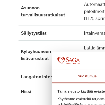
automaattinen
asunnon
paloilmoit
turvallisuusratkaisut
(112), spri
säilytystilat
irtainvara
lattialämmitys, tukikaide,
kylpyhuoneen
wcn nousu
lisävarusteet
kiinnitett
langaton internet
ei
Suostumus
hissi
kyllä, 3kpl
Tämä sivusto käyttää eväste
Käytämme evästeitä tarjoama
ja kävijämäärämme analysoim