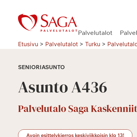
Siirry
sisältöön
Palvelutalot
Palve
Etusivu
>
Palvelutalot
>
Turku
>
Palvelutal
SENIORIASUNTO
Asunto A436
Palvelutalo Saga Kaskennii
Avoin esittelykierros keskiviikkoisin klo 13!