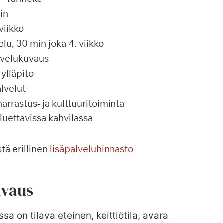
in
viikko
u, 30 min joka 4. viikko
alvelukuvaus
ylläpito
lvelut
rrastus- ja kulttuuritoiminta
 luettavissa kahvilassa
tä erillinen
lisäpalveluhinnasto
vaus
sa on tilava eteinen, keittiötila, avara