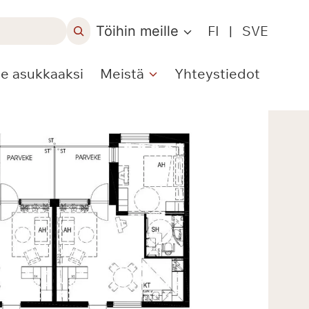
Töihin meille
FI
|
SVE
le asukkaaksi
Meistä
Yhteystiedot