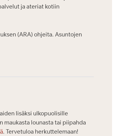
velut ja ateriat kotiin
uksen (ARA) ohjeita. Asuntojen
iden lisäksi ulkopuolisille
maan maukasta lounasta tai piipahda
tä
. Tervetuloa herkuttelemaan!