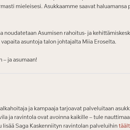
masti mieleisesi. Asukkaamme saavat haluamansa pal
a noudatetaan Asumisen rahoitus- ja kehittämiskesk
 vapaita asuntoja talon johtajalta Miia Eroselta.
n – ja asumaan!
alkahoitaja ja kampaaja tarjoavat palveluitaan asukka
vila ja ravintola ovat avoinna kaikille – tule nautti
 lisää Saga Kaskenniityn ravintolan palveluihin
tääl