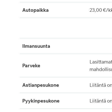
Autopaikka
23,00 €/k
ilmansuunta
lasittamaton, ei lasitus
parveke
mahdollis
astianpesukone
liitäntä o
pyykinpesukone
liitäntä o