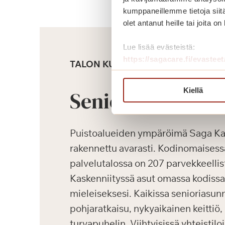
kumppaneillemme tietoja siitä
olet antanut heille tai joita o
Lue lisää evästeistä:
https://sagacare.fi/evasteet
TALON KUVAUS
Kiellä
Senioriasunnot
Puistoalueiden ympäröimä Saga Kas
rakennettu avarasti. Kodinomaisessa
palvelutalossa on 207 parvekkeellis
Kaskenniityssä asut omassa kodissas
mieleiseksesi. Kaikissa senioriasun
pohjaratkaisu, nykyaikainen keittiö
turvapuhelin. Viihtyisissä yhteistilo