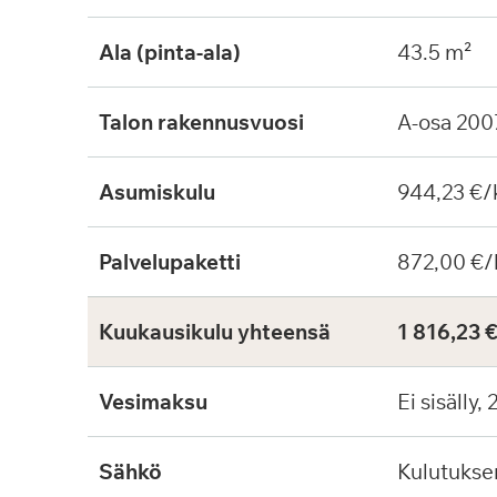
Ala (pinta-ala)
43.5 m²
Talon rakennusvuosi
A-osa 200
Asumiskulu
944,23 €/
Palvelupaketti
872,00 €/
Kuukausikulu yhteensä
1 816,23 
Vesimaksu
Ei sisälly,
Sähkö
Kulutuks