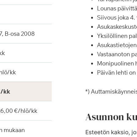
Lounas päivittä
Siivous joka 4. 
Asukaskeskustel
7, B-osa 2008
Yksilöllinen p
Asukastietojen 
kk
Vastaanoton pa
Monipuolinen ha
hlö/kk
Päivän lehti on
€/kk
*) Auttamiskäynneis
 26,00 €/hlö/kk
Asunnon ku
en mukaan
Esteetön kaksio, jos