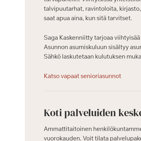
talvipuutarhat, ravintoloita, kirjast
saat apua aina, kun sitä tarvitset.
Saga Kaskenniitty tarjoaa viihtyisää 
Asunnon asumiskuluun sisältyy asun
Sähkö laskutetaan kulutuksen mukaa
Katso vapaat senioriasunnot
Koti palveluiden kesk
Ammattitaitoinen henkilökuntamme k
vuorokauden. Voit tilata palvelupak