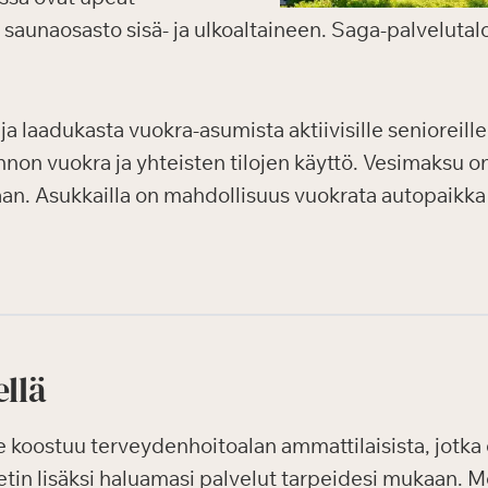
o, saunaosasto sisä- ja ulkoaltaineen. Saga-palvelutal
ja laadukasta vuokra-asumista aktiivisille senioreille
non vuokra ja yhteisten tilojen käyttö. Vesimaksu o
n. Asukkailla on mahdollisuus vuokrata autopaikka
ellä
oostuu terveydenhoitoalan ammattilaisista, jotka o
etin lisäksi haluamasi palvelut tarpeidesi mukaan. M