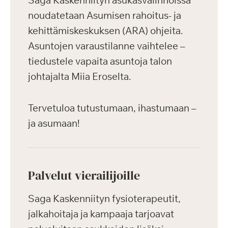
Saga Kaskenniityn asukasvalinnoissa
noudatetaan Asumisen rahoitus- ja
kehittämiskeskuksen (ARA) ohjeita.
Asuntojen varaustilanne vaihtelee –
tiedustele vapaita asuntoja talon
johtajalta Miia Eroselta.
Tervetuloa tutustumaan, ihastumaan –
ja asumaan!
Palvelut vierailijoille
Saga Kaskenniityn fysioterapeutit,
jalkahoitaja ja kampaaja tarjoavat