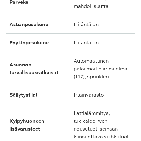
parveke
mahdollisuutta
astianpesukone
liitäntä on
pyykinpesukone
liitäntä on
automaattinen
asunnon
paloilmoitinjärjestelmä
turvallisuusratkaisut
(112), sprinkleri
säilytystilat
irtainvarasto
lattialämmitys,
kylpyhuoneen
tukikaide, wcn
lisävarusteet
nousutuet, seinään
kiinnitettävä suihkutuoli