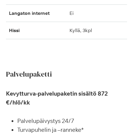
langaton internet
ei
hissi
kyllä, 3kpl
Palvelupaketti
Kevytturva-palvelupaketin sisältö 872
€/hlö/kk
Palvelupäivystys 24/7
Turvapuhelin ja –ranneke*