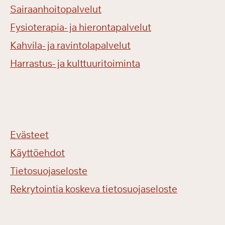
Sairaanhoitopalvelut
Fysioterapia- ja hierontapalvelut
Kahvila- ja ravintolapalvelut
Harrastus- ja kulttuuritoiminta
Evästeet
Käyttöehdot
Tietosuojaseloste
Rekrytointia koskeva tietosuojaseloste