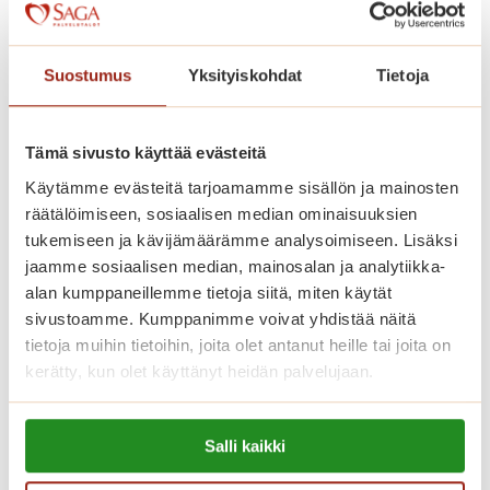
Kaskenniitty on rakennettu avarasti.
Kodinomaisessa ja aktiivisessa
Suostumus
Yksityiskohdat
Tietoja
palvelutalossa on 207 parvekkeellista
kaksiota. Saga Kaskenniityssä asut
omassa kodissasi, jonka voit sisustaa
Tämä sivusto käyttää evästeitä
mieleiseksesi. Kaikissa
Käytämme evästeitä tarjoamamme sisällön ja mainosten
räätälöimiseen, sosiaalisen median ominaisuuksien
senioriasunnoissa on ilmava
tukemiseen ja kävijämäärämme analysoimiseen. Lisäksi
pohjaratkaisu, nykyaikainen keittiö,
jaamme sosiaalisen median, mainosalan ja analytiikka-
esteetön kylpyhuone ja turvapuhelin.
alan kumppaneillemme tietoja siitä, miten käytät
Viihtyisissä yhteistiloissa ovat upeat
sivustoamme. Kumppanimme voivat yhdistää näitä
tietoja muihin tietoihin, joita olet antanut heille tai joita on
talvipuutarhat, ravintoloita, kirjasto,
kerätty, kun olet käyttänyt heidän palvelujaan.
saunaosasto sisä- ja ulkoaltaineen.
Saga-palvelutalon asunnoissa asut
Lue lisää evästeistä:
turvallisesti ja saat apua aina, kun sitä
Salli kaikki
https://sagacare.fi/evasteet/
tarvitset.