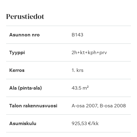
Perustiedot
Asunnon nro
B143
Tyyppi
2h+kt+kph+prv
Kerros
1. krs
Ala (pinta-ala)
43.5 m²
Talon rakennusvuosi
A-osa 2007, B-osa 2008
Asumiskulu
925,53 €/kk