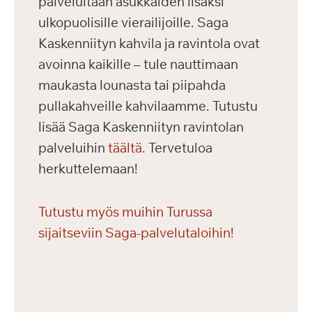
palveluitaan asukkaiden lisäksi
ulkopuolisille vierailijoille. Saga
Kaskenniityn kahvila ja ravintola ovat
avoinna kaikille – tule nauttimaan
maukasta lounasta tai piipahda
pullakahveille kahvilaamme. Tutustu
lisää Saga Kaskenniityn ravintolan
palveluihin
täältä
. Tervetuloa
herkuttelemaan!
Tutustu myös muihin Turussa
sijaitseviin Saga-palvelutaloihin!