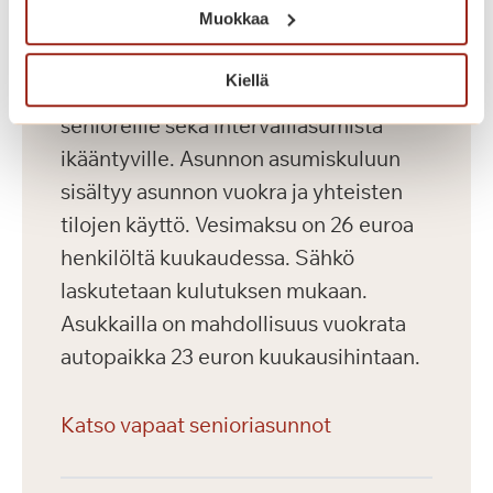
Muokkaa
Saga Kaskenniitty tarjoaa viihtyisää ja
Kiellä
laadukasta vuokra-asumista aktiivisille
senioreille sekä intervalliasumista
ikääntyville. Asunnon asumiskuluun
sisältyy asunnon vuokra ja yhteisten
tilojen käyttö. Vesimaksu on 26 euroa
henkilöltä kuukaudessa. Sähkö
laskutetaan kulutuksen mukaan.
Asukkailla on mahdollisuus vuokrata
autopaikka 23 euron kuukausihintaan.
Katso vapaat senioriasunnot