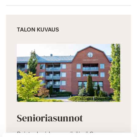
TALON KUVAUS
Senioriasunnot
Puistoalueiden ympäröimä Saga