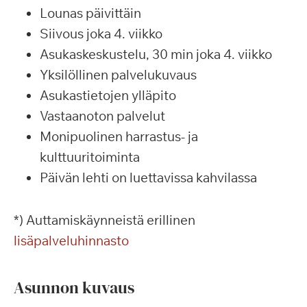
Lounas päivittäin
Siivous joka 4. viikko
Asukaskeskustelu, 30 min joka 4. viikko
Yksilöllinen palvelukuvaus
Asukastietojen ylläpito
Vastaanoton palvelut
Monipuolinen harrastus- ja
kulttuuritoiminta
Päivän lehti on luettavissa kahvilassa
*) Auttamiskäynneistä erillinen
lisäpalveluhinnasto
Asunnon kuvaus