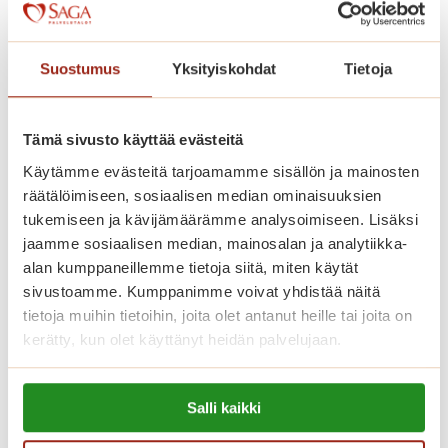
Kaskenniitty on rakennettu avarasti.
Kodinomaisessa ja aktiivisessa
Suostumus
Yksityiskohdat
Tietoja
palvelutalossa on 207 parvekkeellista
kaksiota. Saga Kaskenniityssä asut
omassa kodissasi, jonka voit sisustaa
Tämä sivusto käyttää evästeitä
mieleiseksesi. Kaikissa
Käytämme evästeitä tarjoamamme sisällön ja mainosten
räätälöimiseen, sosiaalisen median ominaisuuksien
senioriasunnoissa on ilmava
tukemiseen ja kävijämäärämme analysoimiseen. Lisäksi
pohjaratkaisu, nykyaikainen keittiö,
jaamme sosiaalisen median, mainosalan ja analytiikka-
esteetön kylpyhuone ja turvapuhelin.
alan kumppaneillemme tietoja siitä, miten käytät
Viihtyisissä yhteistiloissa ovat upeat
sivustoamme. Kumppanimme voivat yhdistää näitä
tietoja muihin tietoihin, joita olet antanut heille tai joita on
talvipuutarhat, ravintoloita, kirjasto,
kerätty, kun olet käyttänyt heidän palvelujaan.
saunaosasto sisä- ja ulkoaltaineen.
Saga-palvelutalon asunnoissa asut
Lue lisää evästeistä:
turvallisesti ja saat apua aina, kun sitä
Salli kaikki
https://sagacare.fi/evasteet/
tarvitset.