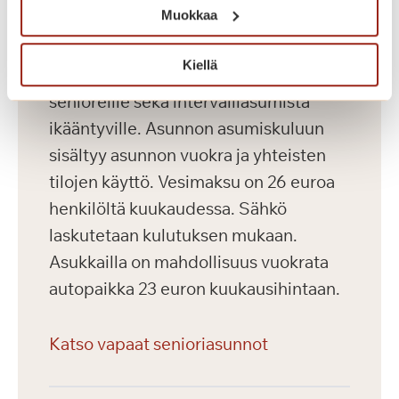
Muokkaa
Saga Kaskenniitty tarjoaa viihtyisää ja
Kiellä
laadukasta vuokra-asumista aktiivisille
senioreille sekä intervalliasumista
ikääntyville. Asunnon asumiskuluun
sisältyy asunnon vuokra ja yhteisten
tilojen käyttö. Vesimaksu on 26 euroa
henkilöltä kuukaudessa. Sähkö
laskutetaan kulutuksen mukaan.
Asukkailla on mahdollisuus vuokrata
autopaikka 23 euron kuukausihintaan.
Katso vapaat senioriasunnot