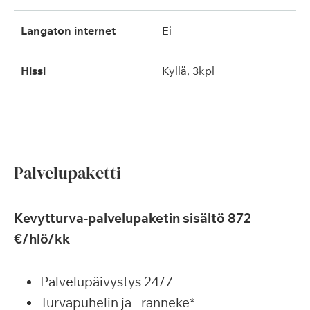
langaton internet
ei
hissi
kyllä, 3kpl
Palvelupaketti
Kevytturva-palvelupaketin sisältö 872
€/hlö/kk
Palvelupäivystys 24/7
Turvapuhelin ja –ranneke*