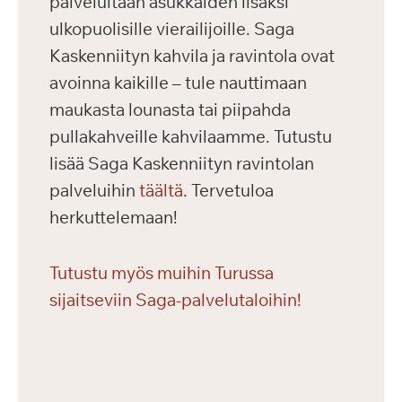
palveluitaan asukkaiden lisäksi
ulkopuolisille vierailijoille. Saga
Kaskenniityn kahvila ja ravintola ovat
avoinna kaikille – tule nauttimaan
maukasta lounasta tai piipahda
pullakahveille kahvilaamme. Tutustu
lisää Saga Kaskenniityn ravintolan
palveluihin
täältä
. Tervetuloa
herkuttelemaan!
Tutustu myös muihin Turussa
sijaitseviin Saga-palvelutaloihin!