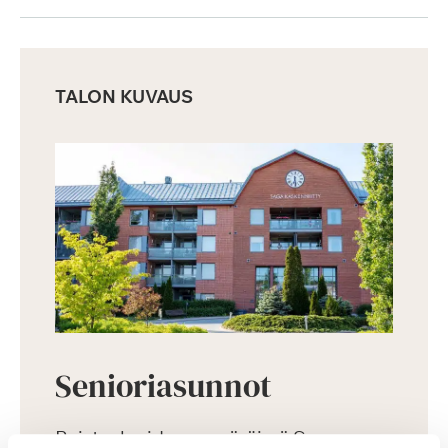
TALON KUVAUS
Senioriasunnot
Puistoalueiden ympäröimä Saga