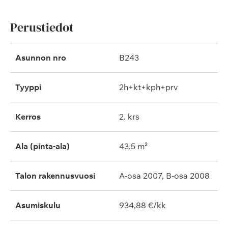
Perustiedot
Asunnon nro
B243
Tyyppi
2h+kt+kph+prv
Kerros
2. krs
Ala (pinta-ala)
43.5 m²
Talon rakennusvuosi
A-osa 2007, B-osa 2008
Asumiskulu
934,88 €/kk