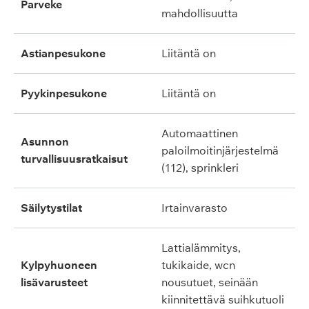
parveke
mahdollisuutta
astianpesukone
liitäntä on
pyykinpesukone
liitäntä on
automaattinen
asunnon
paloilmoitinjärjestelmä
turvallisuusratkaisut
(112), sprinkleri
säilytystilat
irtainvarasto
lattialämmitys,
kylpyhuoneen
tukikaide, wcn
lisävarusteet
nousutuet, seinään
kiinnitettävä suihkutuoli