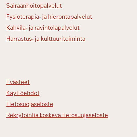
Sairaanhoitopalvelut
Fysioterapia- ja hierontapalvelut
Kahvila- ja ravintolapalvelut
Harrastus- ja kulttuuritoiminta
Evästeet
Käyttöehdot
Tietosuojaseloste
Rekrytointia koskeva tietosuojaseloste