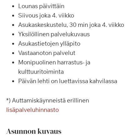
Lounas päivittäin
Siivous joka 4. viikko
Asukaskeskustelu, 30 min joka 4. viikko
Yksilöllinen palvelukuvaus
Asukastietojen ylläpito
Vastaanoton palvelut
Monipuolinen harrastus- ja
kulttuuritoiminta
Päivän lehti on luettavissa kahvilassa
*) Auttamiskäynneistä erillinen
lisäpalveluhinnasto
Asunnon kuvaus