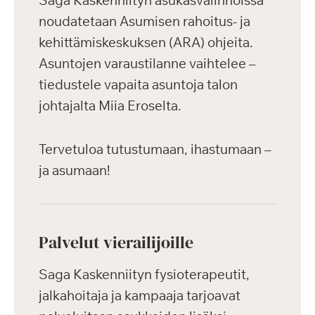
Saga Kaskenniityn asukasvalinnoissa
noudatetaan Asumisen rahoitus- ja
kehittämiskeskuksen (ARA) ohjeita.
Asuntojen varaustilanne vaihtelee –
tiedustele vapaita asuntoja talon
johtajalta Miia Eroselta.
Tervetuloa tutustumaan, ihastumaan –
ja asumaan!
Palvelut vierailijoille
Saga Kaskenniityn fysioterapeutit,
jalkahoitaja ja kampaaja tarjoavat