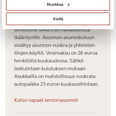
Muokkaa
Saga Kaskenniitty tarjoaa viihtyisää ja
Kiellä
laadukasta vuokra-asumista aktiivisille
senioreille sekä intervalliasumista
ikääntyville. Asunnon asumiskuluun
sisältyy asunnon vuokra ja yhteisten
tilojen käyttö. Vesimaksu on 26 euroa
henkilöltä kuukaudessa. Sähkö
laskutetaan kulutuksen mukaan.
Asukkailla on mahdollisuus vuokrata
autopaikka 23 euron kuukausihintaan.
Katso vapaat senioriasunnot