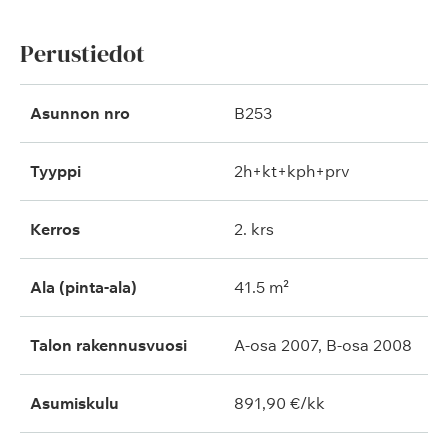
Perustiedot
Asunnon nro
B253
Tyyppi
2h+kt+kph+prv
Kerros
2. krs
Ala (pinta-ala)
41.5 m²
Talon rakennusvuosi
A-osa 2007, B-osa 2008
Asumiskulu
891,90 €/kk