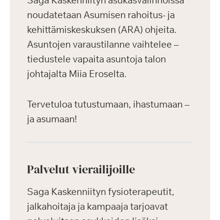
Saga Kaskenniityn asukasvalinnoissa
noudatetaan Asumisen rahoitus- ja
kehittämiskeskuksen (ARA) ohjeita.
Asuntojen varaustilanne vaihtelee –
tiedustele vapaita asuntoja talon
johtajalta Miia Eroselta.
Tervetuloa tutustumaan, ihastumaan –
ja asumaan!
Palvelut vierailijoille
Saga Kaskenniityn fysioterapeutit,
jalkahoitaja ja kampaaja tarjoavat