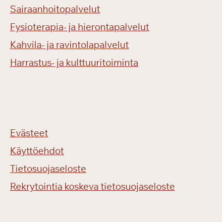
Sairaanhoitopalvelut
Fysioterapia- ja hierontapalvelut
Kahvila- ja ravintolapalvelut
Harrastus- ja kulttuuritoiminta
Evästeet
Käyttöehdot
Tietosuojaseloste
Rekrytointia koskeva tietosuojaseloste