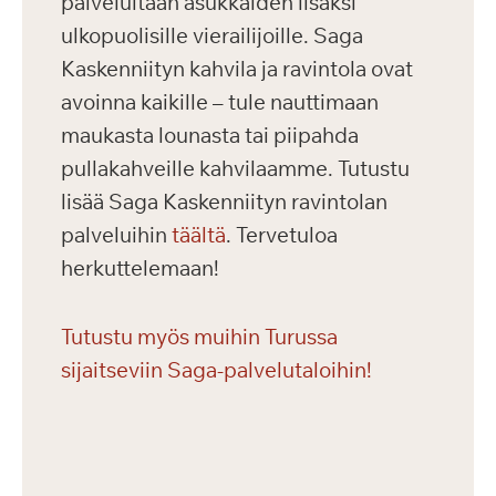
palveluitaan asukkaiden lisäksi
ulkopuolisille vierailijoille. Saga
Kaskenniityn kahvila ja ravintola ovat
avoinna kaikille – tule nauttimaan
maukasta lounasta tai piipahda
pullakahveille kahvilaamme. Tutustu
lisää Saga Kaskenniityn ravintolan
palveluihin
täältä
. Tervetuloa
herkuttelemaan!
Tutustu myös muihin Turussa
sijaitseviin Saga-palvelutaloihin!