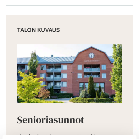
TALON KUVAUS
Senioriasunnot
Puistoalueiden ympäröimä Saga