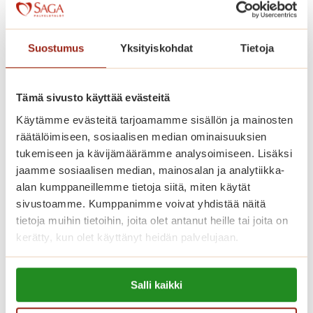
Kaskenniitty on rakennettu avarasti.
Kodinomaisessa ja aktiivisessa
Suostumus
Yksityiskohdat
Tietoja
palvelutalossa on 207 parvekkeellista
kaksiota. Saga Kaskenniityssä asut
omassa kodissasi, jonka voit sisustaa
Tämä sivusto käyttää evästeitä
mieleiseksesi. Kaikissa
Käytämme evästeitä tarjoamamme sisällön ja mainosten
räätälöimiseen, sosiaalisen median ominaisuuksien
senioriasunnoissa on ilmava
tukemiseen ja kävijämäärämme analysoimiseen. Lisäksi
pohjaratkaisu, nykyaikainen keittiö,
jaamme sosiaalisen median, mainosalan ja analytiikka-
esteetön kylpyhuone ja turvapuhelin.
alan kumppaneillemme tietoja siitä, miten käytät
Viihtyisissä yhteistiloissa ovat upeat
sivustoamme. Kumppanimme voivat yhdistää näitä
tietoja muihin tietoihin, joita olet antanut heille tai joita on
talvipuutarhat, ravintoloita, kirjasto,
kerätty, kun olet käyttänyt heidän palvelujaan.
saunaosasto sisä- ja ulkoaltaineen.
Saga-palvelutalon asunnoissa asut
Lue lisää evästeistä:
turvallisesti ja saat apua aina, kun sitä
Salli kaikki
https://sagacare.fi/evasteet/
tarvitset.