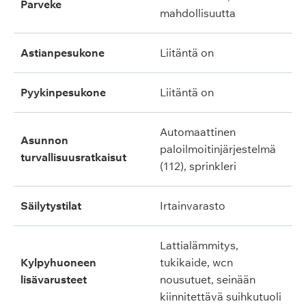
parveke
mahdollisuutta
astianpesukone
liitäntä on
pyykinpesukone
liitäntä on
automaattinen
asunnon
paloilmoitinjärjestelmä
turvallisuusratkaisut
(112), sprinkleri
säilytystilat
irtainvarasto
lattialämmitys,
kylpyhuoneen
tukikaide, wcn
lisävarusteet
nousutuet, seinään
kiinnitettävä suihkutuoli