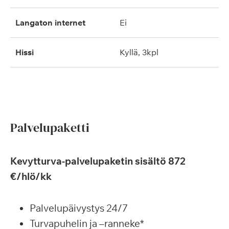
langaton internet
ei
hissi
kyllä, 3kpl
Palvelupaketti
Kevytturva-palvelupaketin sisältö 872
€/hlö/kk
Palvelupäivystys 24/7
Turvapuhelin ja –ranneke*