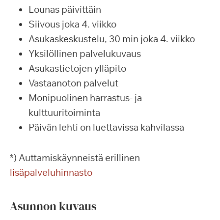
Lounas päivittäin
Siivous joka 4. viikko
Asukaskeskustelu, 30 min joka 4. viikko
Yksilöllinen palvelukuvaus
Asukastietojen ylläpito
Vastaanoton palvelut
Monipuolinen harrastus- ja
kulttuuritoiminta
Päivän lehti on luettavissa kahvilassa
*) Auttamiskäynneistä erillinen
lisäpalveluhinnasto
Asunnon kuvaus