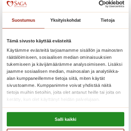
Kaskenniitty on rakennettu avarasti.
Kodinomaisessa ja aktiivisessa
Suostumus
Yksityiskohdat
Tietoja
palvelutalossa on 207 parvekkeellista
kaksiota. Saga Kaskenniityssä asut
omassa kodissasi, jonka voit sisustaa
Tämä sivusto käyttää evästeitä
mieleiseksesi. Kaikissa
Käytämme evästeitä tarjoamamme sisällön ja mainosten
räätälöimiseen, sosiaalisen median ominaisuuksien
senioriasunnoissa on ilmava
tukemiseen ja kävijämäärämme analysoimiseen. Lisäksi
pohjaratkaisu, nykyaikainen keittiö,
jaamme sosiaalisen median, mainosalan ja analytiikka-
esteetön kylpyhuone ja turvapuhelin.
alan kumppaneillemme tietoja siitä, miten käytät
Viihtyisissä yhteistiloissa ovat upeat
sivustoamme. Kumppanimme voivat yhdistää näitä
tietoja muihin tietoihin, joita olet antanut heille tai joita on
talvipuutarhat, ravintoloita, kirjasto,
kerätty, kun olet käyttänyt heidän palvelujaan.
saunaosasto sisä- ja ulkoaltaineen.
Saga-palvelutalon asunnoissa asut
Lue lisää evästeistä:
turvallisesti ja saat apua aina, kun sitä
Salli kaikki
https://sagacare.fi/evasteet/
tarvitset.