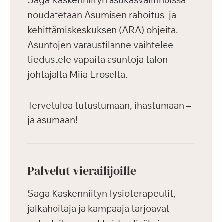
Saga Kaskenniityn asukasvalinnoissa
noudatetaan Asumisen rahoitus- ja
kehittämiskeskuksen (ARA) ohjeita.
Asuntojen varaustilanne vaihtelee –
tiedustele vapaita asuntoja talon
johtajalta Miia Eroselta.
Tervetuloa tutustumaan, ihastumaan –
ja asumaan!
Palvelut vierailijoille
Saga Kaskenniityn fysioterapeutit,
jalkahoitaja ja kampaaja tarjoavat