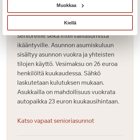
Muokkaa
Saga Kaskenniitty tarjoaa viihtyisää ja
Kiellä
laadukasta vuokra-asumista aktiivisille
senioreille sekä intervalliasumista
ikääntyville. Asunnon asumiskuluun
sisältyy asunnon vuokra ja yhteisten
tilojen käyttö. Vesimaksu on 26 euroa
henkilöltä kuukaudessa. Sähkö
laskutetaan kulutuksen mukaan.
Asukkailla on mahdollisuus vuokrata
autopaikka 23 euron kuukausihintaan.
Katso vapaat senioriasunnot