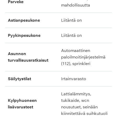
parveke
mahdollisuutta
astianpesukone
liitäntä on
pyykinpesukone
liitäntä on
automaattinen
asunnon
paloilmoitinjärjestelmä
turvallisuusratkaisut
(112), sprinkleri
säilytystilat
irtainvarasto
lattialämmitys,
kylpyhuoneen
tukikaide, wcn
lisävarusteet
nousutuet, seinään
kiinnitettävä suihkutuoli