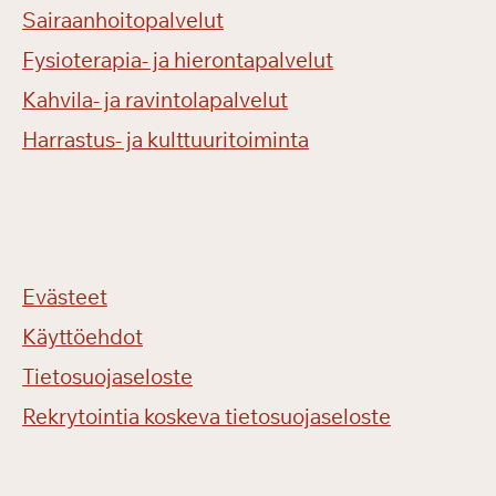
Sairaanhoitopalvelut
Fysioterapia- ja hierontapalvelut
Kahvila- ja ravintolapalvelut
Harrastus- ja kulttuuritoiminta
Evästeet
Käyttöehdot
Tietosuojaseloste
Rekrytointia koskeva tietosuojaseloste