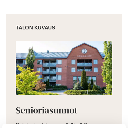
TALON KUVAUS
Senioriasunnot
Puistoalueiden ympäröimä Saga