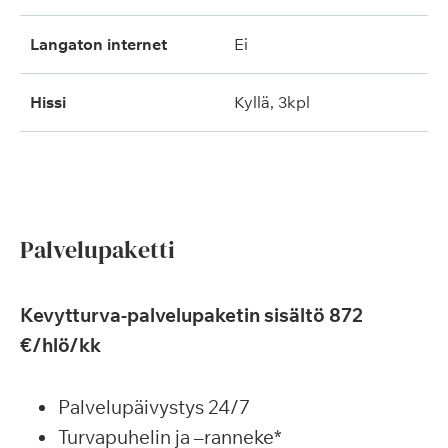
langaton internet
ei
hissi
kyllä, 3kpl
Palvelupaketti
Kevytturva-palvelupaketin sisältö 872
€/hlö/kk
Palvelupäivystys 24/7
Turvapuhelin ja –ranneke*