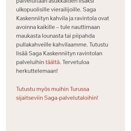
palveluitaan asukkaiden lisäksi
ulkopuolisille vierailijoille. Saga
Kaskenniityn kahvila ja ravintola ovat
avoinna kaikille – tule nauttimaan
maukasta lounasta tai piipahda
pullakahveille kahvilaamme. Tutustu
lisää Saga Kaskenniityn ravintolan
palveluihin
täältä
. Tervetuloa
herkuttelemaan!
Tutustu myös muihin Turussa
sijaitseviin Saga-palvelutaloihin!