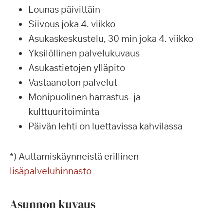
Lounas päivittäin
Siivous joka 4. viikko
Asukaskeskustelu, 30 min joka 4. viikko
Yksilöllinen palvelukuvaus
Asukastietojen ylläpito
Vastaanoton palvelut
Monipuolinen harrastus- ja
kulttuuritoiminta
Päivän lehti on luettavissa kahvilassa
*) Auttamiskäynneistä erillinen
lisäpalveluhinnasto
Asunnon kuvaus