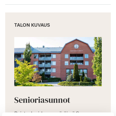
TALON KUVAUS
Senioriasunnot
Puistoalueiden ympäröimä Saga