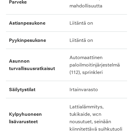
parveke
mahdollisuutta
astianpesukone
liitäntä on
pyykinpesukone
liitäntä on
automaattinen
asunnon
paloilmoitinjärjestelmä
turvallisuusratkaisut
(112), sprinkleri
säilytystilat
irtainvarasto
lattialämmitys,
kylpyhuoneen
tukikaide, wcn
lisävarusteet
nousutuet, seinään
kiinnitettävä suihkutuoli