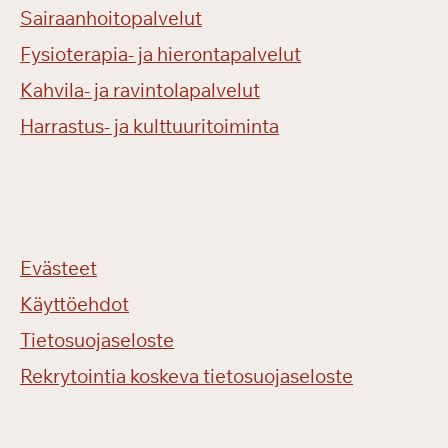
Sairaanhoitopalvelut
Fysioterapia- ja hierontapalvelut
Kahvila- ja ravintolapalvelut
Harrastus- ja kulttuuritoiminta
Evästeet
Käyttöehdot
Tietosuojaseloste
Rekrytointia koskeva tietosuojaseloste