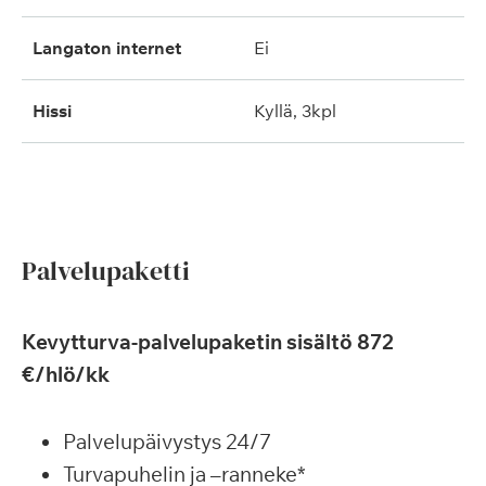
langaton internet
ei
hissi
kyllä, 3kpl
Palvelupaketti
Kevytturva-palvelupaketin sisältö 872
€/hlö/kk
Palvelupäivystys 24/7
Turvapuhelin ja –ranneke*