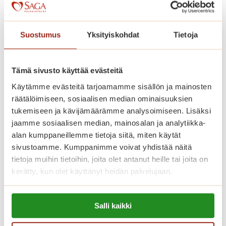
Kaskenniitty on rakennettu avarasti.
Kodinomaisessa ja aktiivisessa
Suostumus
Yksityiskohdat
Tietoja
palvelutalossa on 207 parvekkeellista
kaksiota. Saga Kaskenniityssä asut
omassa kodissasi, jonka voit sisustaa
Tämä sivusto käyttää evästeitä
mieleiseksesi. Kaikissa
Käytämme evästeitä tarjoamamme sisällön ja mainosten
räätälöimiseen, sosiaalisen median ominaisuuksien
senioriasunnoissa on ilmava
tukemiseen ja kävijämäärämme analysoimiseen. Lisäksi
pohjaratkaisu, nykyaikainen keittiö,
jaamme sosiaalisen median, mainosalan ja analytiikka-
esteetön kylpyhuone ja turvapuhelin.
alan kumppaneillemme tietoja siitä, miten käytät
Viihtyisissä yhteistiloissa ovat upeat
sivustoamme. Kumppanimme voivat yhdistää näitä
tietoja muihin tietoihin, joita olet antanut heille tai joita on
talvipuutarhat, ravintoloita, kirjasto,
kerätty, kun olet käyttänyt heidän palvelujaan.
saunaosasto sisä- ja ulkoaltaineen.
Saga-palvelutalon asunnoissa asut
Lue lisää evästeistä:
turvallisesti ja saat apua aina, kun sitä
Salli kaikki
https://sagacare.fi/evasteet/
tarvitset.