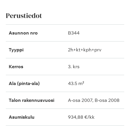
Perustiedot
Asunnon nro
B344
Tyyppi
2h+kt+kph+prv
Kerros
3. krs
Ala (pinta-ala)
43.5 m²
Talon rakennusvuosi
A-osa 2007, B-osa 2008
Asumiskulu
934,88 €/kk