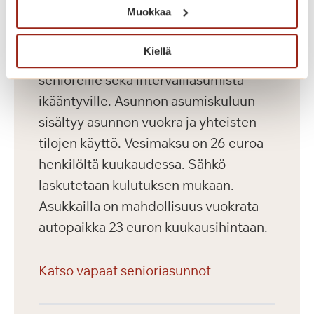
Muokkaa
Saga Kaskenniitty tarjoaa viihtyisää ja
Kiellä
laadukasta vuokra-asumista aktiivisille
senioreille sekä intervalliasumista
ikääntyville. Asunnon asumiskuluun
sisältyy asunnon vuokra ja yhteisten
tilojen käyttö. Vesimaksu on 26 euroa
henkilöltä kuukaudessa. Sähkö
laskutetaan kulutuksen mukaan.
Asukkailla on mahdollisuus vuokrata
autopaikka 23 euron kuukausihintaan.
Katso vapaat senioriasunnot