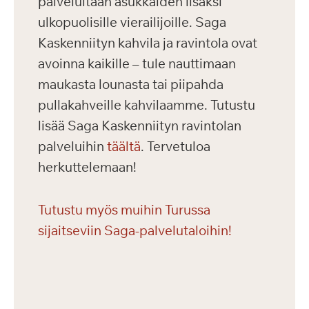
palveluitaan asukkaiden lisäksi
ulkopuolisille vierailijoille. Saga
Kaskenniityn kahvila ja ravintola ovat
avoinna kaikille – tule nauttimaan
maukasta lounasta tai piipahda
pullakahveille kahvilaamme. Tutustu
lisää Saga Kaskenniityn ravintolan
palveluihin
täältä
. Tervetuloa
herkuttelemaan!
Tutustu myös muihin Turussa
sijaitseviin Saga-palvelutaloihin!