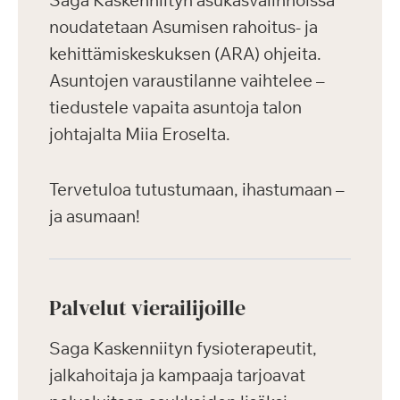
Saga Kaskenniityn asukasvalinnoissa
noudatetaan Asumisen rahoitus- ja
kehittämiskeskuksen (ARA) ohjeita.
Asuntojen varaustilanne vaihtelee –
tiedustele vapaita asuntoja talon
johtajalta Miia Eroselta.
Tervetuloa tutustumaan, ihastumaan –
ja asumaan!
Palvelut vierailijoille
Saga Kaskenniityn fysioterapeutit,
jalkahoitaja ja kampaaja tarjoavat