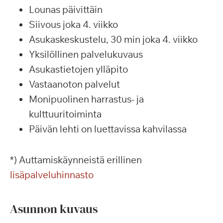
Lounas päivittäin
Siivous joka 4. viikko
Asukaskeskustelu, 30 min joka 4. viikko
Yksilöllinen palvelukuvaus
Asukastietojen ylläpito
Vastaanoton palvelut
Monipuolinen harrastus- ja
kulttuuritoiminta
Päivän lehti on luettavissa kahvilassa
*) Auttamiskäynneistä erillinen
lisäpalveluhinnasto
Asunnon kuvaus