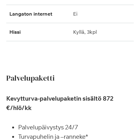
langaton internet
ei
hissi
kyllä, 3kpl
Palvelupaketti
Kevytturva-palvelupaketin sisältö 872
€/hlö/kk
Palvelupäivystys 24/7
Turvapuhelin ja –ranneke*