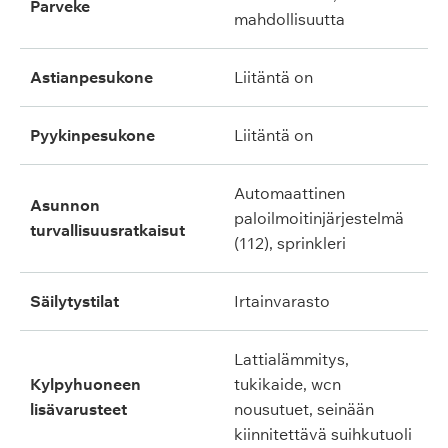
parveke
mahdollisuutta
astianpesukone
liitäntä on
pyykinpesukone
liitäntä on
automaattinen
asunnon
paloilmoitinjärjestelmä
turvallisuusratkaisut
(112), sprinkleri
säilytystilat
irtainvarasto
lattialämmitys,
kylpyhuoneen
tukikaide, wcn
lisävarusteet
nousutuet, seinään
kiinnitettävä suihkutuoli