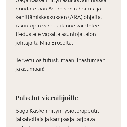
Saga Kaskenniityn asukasvalinnoissa
noudatetaan Asumisen rahoitus- ja
kehittämiskeskuksen (ARA) ohjeita.
Asuntojen varaustilanne vaihtelee –
tiedustele vapaita asuntoja talon
johtajalta Miia Eroselta.
Tervetuloa tutustumaan, ihastumaan –
ja asumaan!
Palvelut vierailijoille
Saga Kaskenniityn fysioterapeutit,
jalkahoitaja ja kampaaja tarjoavat