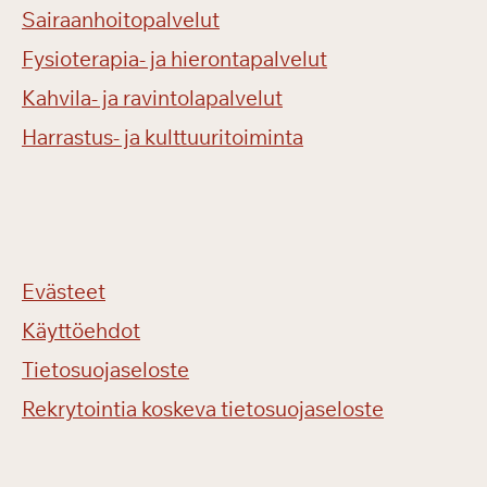
Sairaanhoitopalvelut
Fysioterapia- ja hierontapalvelut
Kahvila- ja ravintolapalvelut
Harrastus- ja kulttuuritoiminta
Evästeet
Käyttöehdot
Tietosuojaseloste
Rekrytointia koskeva tietosuojaseloste