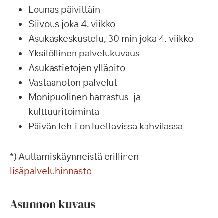
Lounas päivittäin
Siivous joka 4. viikko
Asukaskeskustelu, 30 min joka 4. viikko
Yksilöllinen palvelukuvaus
Asukastietojen ylläpito
Vastaanoton palvelut
Monipuolinen harrastus- ja
kulttuuritoiminta
Päivän lehti on luettavissa kahvilassa
*) Auttamiskäynneistä erillinen
lisäpalveluhinnasto
Asunnon kuvaus