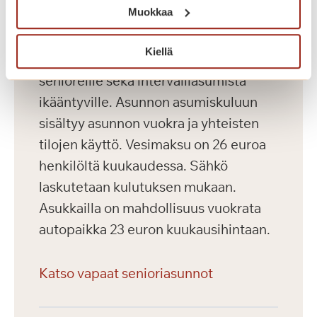
Muokkaa
Saga Kaskenniitty tarjoaa viihtyisää ja
Kiellä
laadukasta vuokra-asumista aktiivisille
senioreille sekä intervalliasumista
ikääntyville. Asunnon asumiskuluun
sisältyy asunnon vuokra ja yhteisten
tilojen käyttö. Vesimaksu on 26 euroa
henkilöltä kuukaudessa. Sähkö
laskutetaan kulutuksen mukaan.
Asukkailla on mahdollisuus vuokrata
autopaikka 23 euron kuukausihintaan.
Katso vapaat senioriasunnot