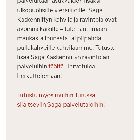
palveluitaan asukkaiden lisäksi
ulkopuolisille vierailijoille. Saga
Kaskenniityn kahvila ja ravintola ovat
avoinna kaikille – tule nauttimaan
maukasta lounasta tai piipahda
pullakahveille kahvilaamme. Tutustu
lisää Saga Kaskenniityn ravintolan
palveluihin
täältä
. Tervetuloa
herkuttelemaan!
Tutustu myös muihin Turussa
sijaitseviin Saga-palvelutaloihin!