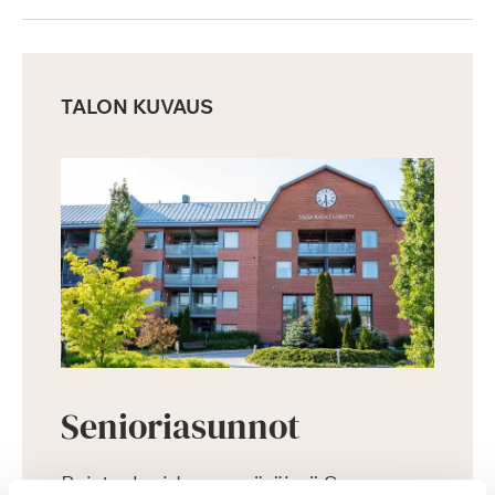
TALON KUVAUS
Senioriasunnot
Puistoalueiden ympäröimä Saga