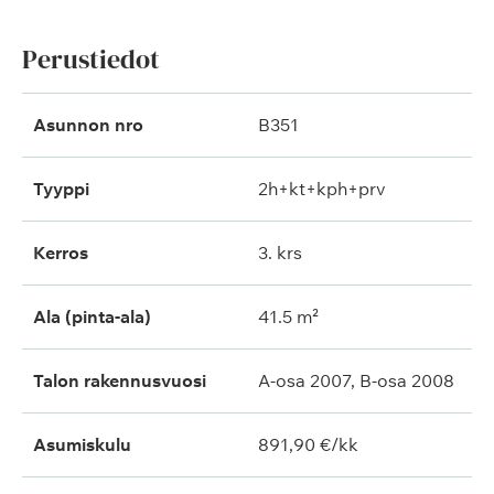
Perustiedot
Asunnon nro
B351
Tyyppi
2h+kt+kph+prv
Kerros
3. krs
Ala (pinta-ala)
41.5 m²
Talon rakennusvuosi
A-osa 2007, B-osa 2008
Asumiskulu
891,90 €/kk