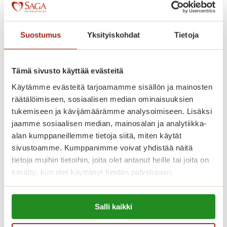
Kaskenniitty on rakennettu avarasti.
Kodinomaisessa ja aktiivisessa
Suostumus
Yksityiskohdat
Tietoja
palvelutalossa on 207 parvekkeellista
kaksiota. Saga Kaskenniityssä asut
omassa kodissasi, jonka voit sisustaa
Tämä sivusto käyttää evästeitä
mieleiseksesi. Kaikissa
Käytämme evästeitä tarjoamamme sisällön ja mainosten
räätälöimiseen, sosiaalisen median ominaisuuksien
senioriasunnoissa on ilmava
tukemiseen ja kävijämäärämme analysoimiseen. Lisäksi
pohjaratkaisu, nykyaikainen keittiö,
jaamme sosiaalisen median, mainosalan ja analytiikka-
esteetön kylpyhuone ja turvapuhelin.
alan kumppaneillemme tietoja siitä, miten käytät
Viihtyisissä yhteistiloissa ovat upeat
sivustoamme. Kumppanimme voivat yhdistää näitä
tietoja muihin tietoihin, joita olet antanut heille tai joita on
talvipuutarhat, ravintoloita, kirjasto,
kerätty, kun olet käyttänyt heidän palvelujaan.
saunaosasto sisä- ja ulkoaltaineen.
Saga-palvelutalon asunnoissa asut
Lue lisää evästeistä:
turvallisesti ja saat apua aina, kun sitä
Salli kaikki
https://sagacare.fi/evasteet/
tarvitset.