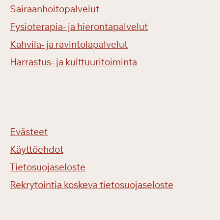
Sairaanhoitopalvelut
Fysioterapia- ja hierontapalvelut
Kahvila- ja ravintolapalvelut
Harrastus- ja kulttuuritoiminta
Evästeet
Käyttöehdot
Tietosuojaseloste
Rekrytointia koskeva tietosuojaseloste