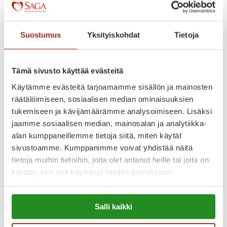
Kaskenniitty on rakennettu avarasti.
Kodinomaisessa ja aktiivisessa
Suostumus
Yksityiskohdat
Tietoja
palvelutalossa on 207 parvekkeellista
kaksiota. Saga Kaskenniityssä asut
omassa kodissasi, jonka voit sisustaa
Tämä sivusto käyttää evästeitä
mieleiseksesi. Kaikissa
Käytämme evästeitä tarjoamamme sisällön ja mainosten
räätälöimiseen, sosiaalisen median ominaisuuksien
senioriasunnoissa on ilmava
tukemiseen ja kävijämäärämme analysoimiseen. Lisäksi
pohjaratkaisu, nykyaikainen keittiö,
jaamme sosiaalisen median, mainosalan ja analytiikka-
esteetön kylpyhuone ja turvapuhelin.
alan kumppaneillemme tietoja siitä, miten käytät
Viihtyisissä yhteistiloissa ovat upeat
sivustoamme. Kumppanimme voivat yhdistää näitä
tietoja muihin tietoihin, joita olet antanut heille tai joita on
talvipuutarhat, ravintoloita, kirjasto,
kerätty, kun olet käyttänyt heidän palvelujaan.
saunaosasto sisä- ja ulkoaltaineen.
Saga-palvelutalon asunnoissa asut
Lue lisää evästeistä:
turvallisesti ja saat apua aina, kun sitä
Salli kaikki
https://sagacare.fi/evasteet/
tarvitset.