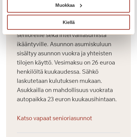
Muokkaa
Saga Kaskenniitty tarjoaa viihtyisää ja
Kiellä
laadukasta vuokra-asumista aktiivisille
senioreille sekä intervalliasumista
ikääntyville. Asunnon asumiskuluun
sisältyy asunnon vuokra ja yhteisten
tilojen käyttö. Vesimaksu on 26 euroa
henkilöltä kuukaudessa. Sähkö
laskutetaan kulutuksen mukaan.
Asukkailla on mahdollisuus vuokrata
autopaikka 23 euron kuukausihintaan.
Katso vapaat senioriasunnot