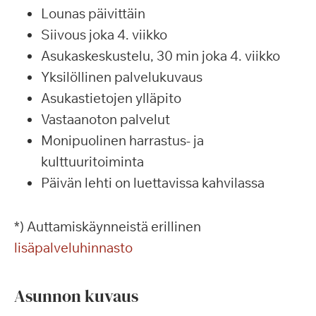
Lounas päivittäin
Siivous joka 4. viikko
Asukaskeskustelu, 30 min joka 4. viikko
Yksilöllinen palvelukuvaus
Asukastietojen ylläpito
Vastaanoton palvelut
Monipuolinen harrastus- ja
kulttuuritoiminta
Päivän lehti on luettavissa kahvilassa
*) Auttamiskäynneistä erillinen
lisäpalveluhinnasto
Asunnon kuvaus