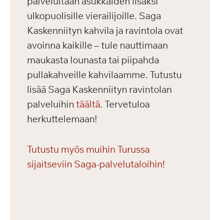
palveluitaan asukkaiden lisäksi
ulkopuolisille vierailijoille. Saga
Kaskenniityn kahvila ja ravintola ovat
avoinna kaikille – tule nauttimaan
maukasta lounasta tai piipahda
pullakahveille kahvilaamme. Tutustu
lisää Saga Kaskenniityn ravintolan
palveluihin
täältä
. Tervetuloa
herkuttelemaan!
Tutustu myös muihin Turussa
sijaitseviin Saga-palvelutaloihin!