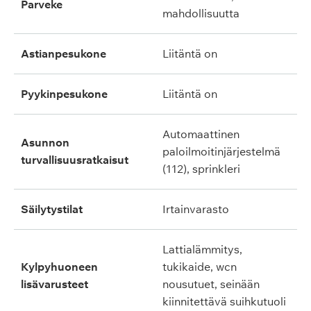
parveke
mahdollisuutta
astianpesukone
liitäntä on
pyykinpesukone
liitäntä on
automaattinen
asunnon
paloilmoitinjärjestelmä
turvallisuusratkaisut
(112), sprinkleri
säilytystilat
irtainvarasto
lattialämmitys,
kylpyhuoneen
tukikaide, wcn
lisävarusteet
nousutuet, seinään
kiinnitettävä suihkutuoli