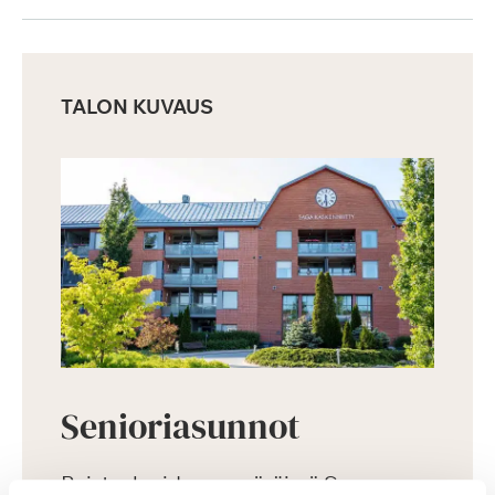
TALON KUVAUS
Senioriasunnot
Puistoalueiden ympäröimä Saga