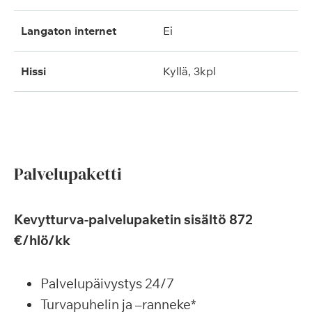
langaton internet
ei
hissi
kyllä, 3kpl
Palvelupaketti
Kevytturva-palvelupaketin sisältö 872
€/hlö/kk
Palvelupäivystys 24/7
Turvapuhelin ja –ranneke*