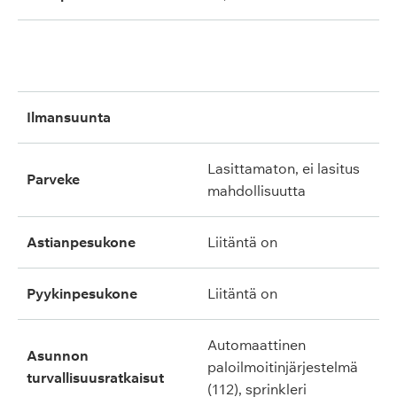
ilmansuunta
lasittamaton, ei lasitus
parveke
mahdollisuutta
astianpesukone
liitäntä on
pyykinpesukone
liitäntä on
automaattinen
asunnon
paloilmoitinjärjestelmä
turvallisuusratkaisut
(112), sprinkleri