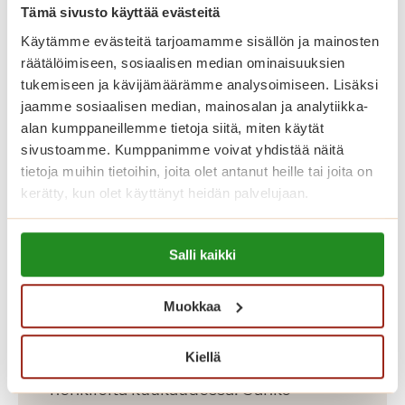
esteetön kylpyhuone ja turvapuhelin.
Tämä sivusto käyttää evästeitä
Viihtyisissä yhteistiloissa ovat upeat
Käytämme evästeitä tarjoamamme sisällön ja mainosten
talvipuutarhat, ravintoloita, kirjasto,
räätälöimiseen, sosiaalisen median ominaisuuksien
tukemiseen ja kävijämäärämme analysoimiseen. Lisäksi
saunaosasto sisä- ja ulkoaltaineen.
jaamme sosiaalisen median, mainosalan ja analytiikka-
Saga-palvelutalon asunnoissa asut
alan kumppaneillemme tietoja siitä, miten käytät
turvallisesti ja saat apua aina, kun sitä
sivustoamme. Kumppanimme voivat yhdistää näitä
tarvitset.
tietoja muihin tietoihin, joita olet antanut heille tai joita on
kerätty, kun olet käyttänyt heidän palvelujaan.
Saga Kaskenniitty tarjoaa viihtyisää ja
Lue lisää evästeistä:
laadukasta vuokra-asumista aktiivisille
Salli kaikki
https://sagacare.fi/evasteet/
senioreille sekä intervalliasumista
ikääntyville. Asunnon asumiskuluun
Muokkaa
sisältyy asunnon vuokra ja yhteisten
Kiellä
tilojen käyttö. Vesimaksu on 26 euroa
henkilöltä kuukaudessa. Sähkö