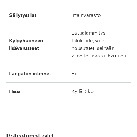
säilytystilat
irtainvarasto
lattialämmitys,
kylpyhuoneen
tukikaide, wcn
lisävarusteet
nousutuet, seinään
kiinnitettävä suihkutuoli
langaton internet
ei
hissi
kyllä, 3kpl
Palvelupaketti