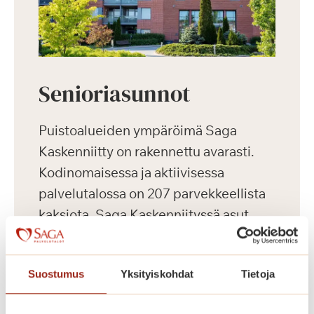
Senioriasunnot
Puistoalueiden ympäröimä Saga
Kaskenniitty on rakennettu avarasti.
Kodinomaisessa ja aktiivisessa
palvelutalossa on 207 parvekkeellista
kaksiota. Saga Kaskenniityssä asut
omassa kodissasi, jonka voit sisustaa
mieleiseksesi. Kaikissa
Suostumus
Yksityiskohdat
Tietoja
senioriasunnoissa on ilmava
pohjaratkaisu, nykyaikainen keittiö,