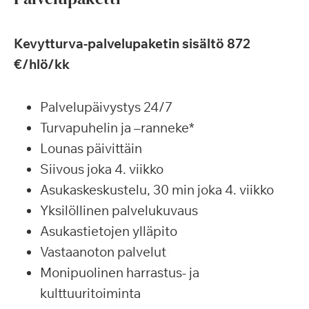
Kevytturva-palvelupaketin sisältö 872
€/hlö/kk
Palvelupäivystys 24/7
Turvapuhelin ja –ranneke*
Lounas päivittäin
Siivous joka 4. viikko
Asukaskeskustelu, 30 min joka 4. viikko
Yksilöllinen palvelukuvaus
Asukastietojen ylläpito
Vastaanoton palvelut
Monipuolinen harrastus- ja
kulttuuritoiminta