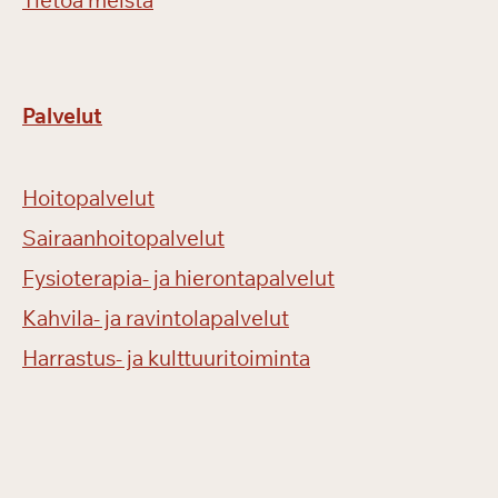
Tietoa meistä
Palvelut
Hoitopalvelut
Sairaanhoitopalvelut
Fysioterapia- ja hierontapalvelut
Kahvila- ja ravintolapalvelut
Harrastus- ja kulttuuritoiminta