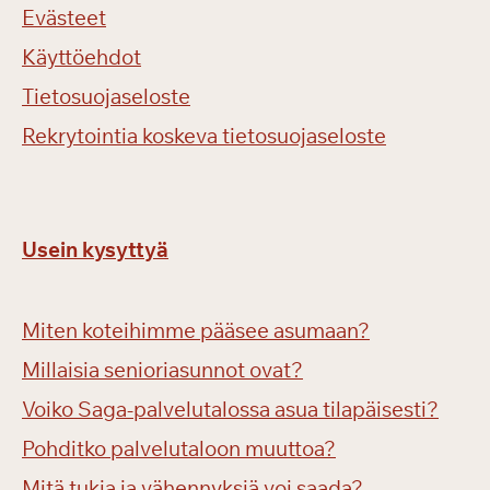
Evästeet
Käyttöehdot
Tietosuojaseloste
Rekrytointia koskeva tietosuojaseloste
Usein kysyttyä
Miten koteihimme pääsee asumaan?
Millaisia senioriasunnot ovat?
Voiko Saga-palvelutalossa asua tilapäisesti?
Pohditko palvelutaloon muuttoa?
Mitä tukia ja vähennyksiä voi saada?