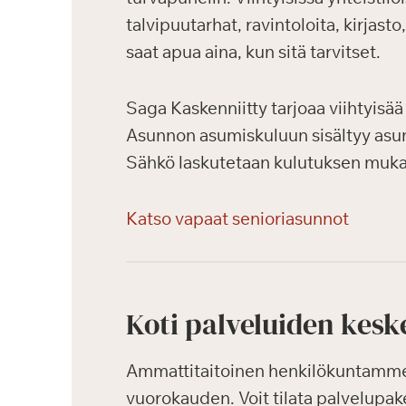
talvipuutarhat, ravintoloita, kirjast
saat apua aina, kun sitä tarvitset.
Saga Kaskenniitty tarjoaa viihtyisää 
Asunnon asumiskuluun sisältyy asun
Sähkö laskutetaan kulutuksen mukaa
Katso vapaat senioriasunnot
Koti palveluiden kesk
Ammattitaitoinen henkilökuntamme k
vuorokauden. Voit tilata palvelupak