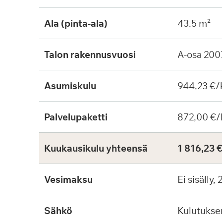
Ala (pinta-ala)
43.5 m²
Talon rakennusvuosi
A-osa 200
Asumiskulu
944,23 €/
Palvelupaketti
872,00 €/
Kuukausikulu yhteensä
1 816,23 
Vesimaksu
Ei sisälly,
Sähkö
Kulutuks