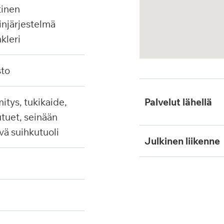
injärjestelmä
nkleri
sto
Palvelut lähellä
tuet, seinään
ävä suihkutuoli
Julkinen liikenne