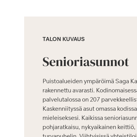
TALON KUVAUS
Senioriasunnot
Puistoalueiden ympäröimä Saga Kas
rakennettu avarasti. Kodinomaisessa
palvelutalossa on 207 parvekkeellis
Kaskenniityssä asut omassa kodissas
mieleiseksesi. Kaikissa senioriasun
pohjaratkaisu, nykyaikainen keittiö
turvapuhelin. Viihtyisissä yhteistilo