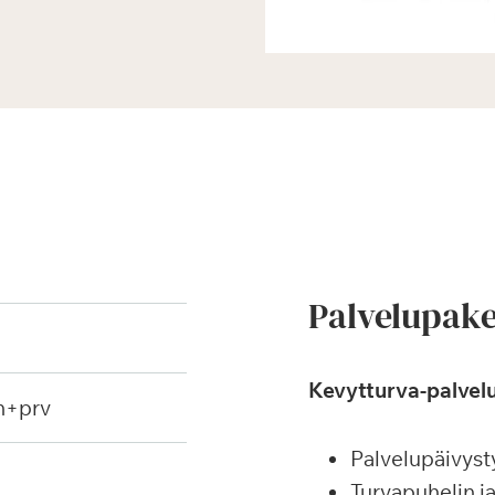
Palvelupake
Kevytturva-palvelu
h+prv
Palvelupäivyst
Turvapuhelin j