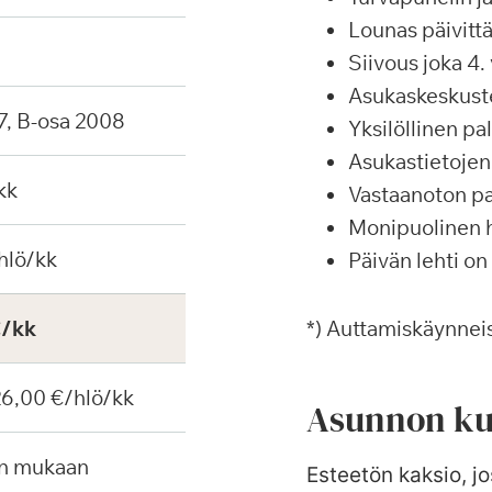
Lounas päivittä
Siivous joka 4. 
Asukaskeskustel
7, B-osa 2008
Yksilöllinen p
Asukastietojen 
kk
Vastaanoton pa
Monipuolinen ha
hlö/kk
Päivän lehti on
€/kk
*) Auttamiskäynneis
 26,00 €/hlö/kk
Asunnon ku
en mukaan
Esteetön kaksio, jos