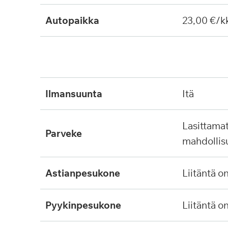
Autopaikka
23,00 €/k
ilmansuunta
itä
lasittamaton, ei lasitus
parveke
mahdollis
astianpesukone
liitäntä o
pyykinpesukone
liitäntä o