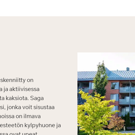
kenniitty on
 ja aktiivisessa
ta kaksiota. Saga
i, jonka voit sisustaa
noissa on ilmava
, esteetön kylpyhuone ja
issa ovat upeat