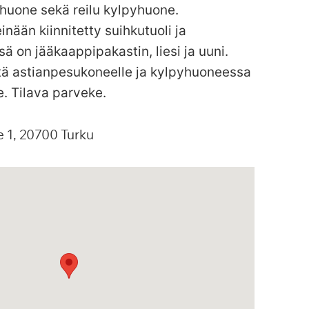
huone sekä reilu kylpyhuone.
inään kiinnitetty suihkutuoli ja
sä on jääkaappipakastin, liesi ja uuni.
äntä astianpesukoneelle ja kylpyhuoneessa
e. Tilava parveke.
e
1
20700
Turku