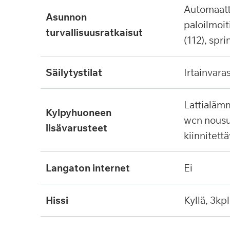
automaattinen
asunnon
paloilmoit
turvallisuusratkaisut
(112), spri
säilytystilat
irtainvara
lattialämmitys, tukikaide,
kylpyhuoneen
wcn nousu
lisävarusteet
kiinnitett
langaton internet
ei
hissi
kyllä, 3kpl