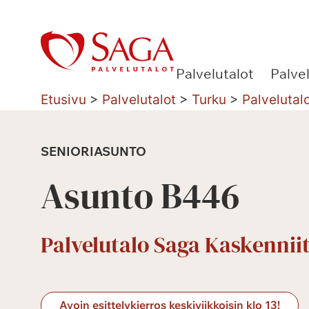
Siirry
sisältöön
Palvelutalot
Palve
Etusivu
>
Palvelutalot
>
Turku
>
Palvelutal
SENIORIASUNTO
Asunto B446
Palvelutalo Saga Kaskennii
Avoin esittelykierros keskiviikkoisin klo 13!