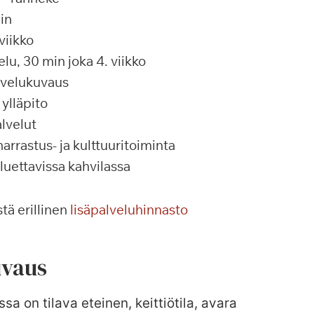
in
viikko
u, 30 min joka 4. viikko
alvelukuvaus
ylläpito
lvelut
rrastus- ja kulttuuritoiminta
 luettavissa kahvilassa
tä erillinen
lisäpalveluhinnasto
vaus
sa on tilava eteinen, keittiötila, avara