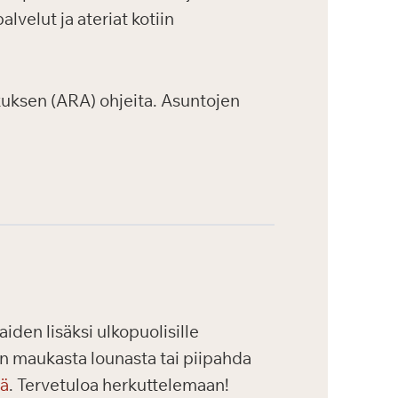
velut ja ateriat kotiin
uksen (ARA) ohjeita. Asuntojen
iden lisäksi ulkopuolisille
maan maukasta lounasta tai piipahda
tä
. Tervetuloa herkuttelemaan!