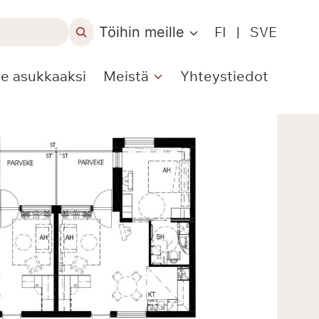
Töihin meille
FI
|
SVE
le asukkaaksi
Meistä
Yhteystiedot