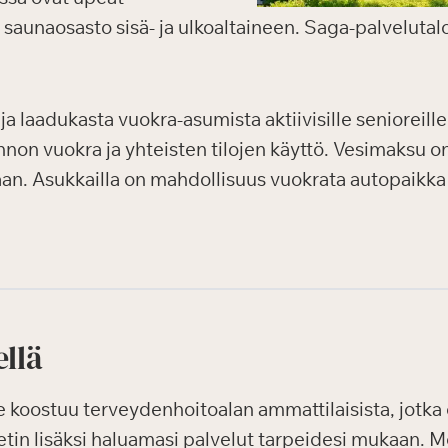
o, saunaosasto sisä- ja ulkoaltaineen. Saga-palvelutal
ja laadukasta vuokra-asumista aktiivisille senioreille
non vuokra ja yhteisten tilojen käyttö. Vesimaksu o
n. Asukkailla on mahdollisuus vuokrata autopaikka
ellä
oostuu terveydenhoitoalan ammattilaisista, jotka o
etin lisäksi haluamasi palvelut tarpeidesi mukaan. M