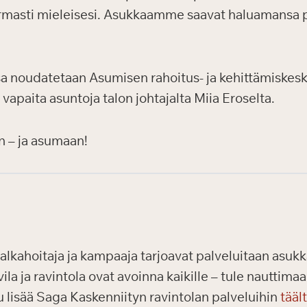
masti mieleisesi. Asukkaamme saavat haluamansa pal
a noudatetaan Asumisen rahoitus- ja kehittämiskesk
 vapaita asuntoja talon johtajalta Miia Eroselta.
n – ja asumaan!
alkahoitaja ja kampaaja tarjoavat palveluitaan asukka
vila ja ravintola ovat avoinna kaikille – tule nautti
 lisää Saga Kaskenniityn ravintolan palveluihin
tääl