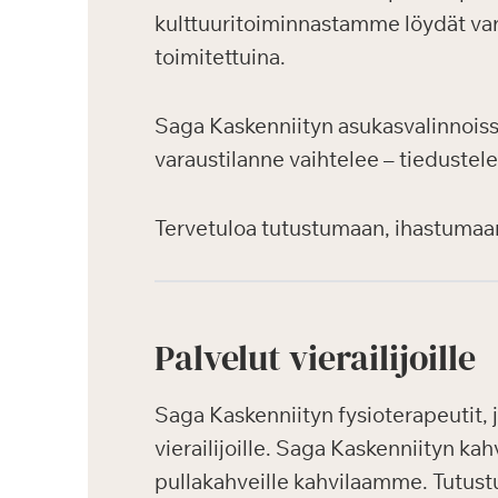
kulttuuritoiminnastamme löydät var
toimitettuina.
Saga Kaskenniityn asukasvalinnoiss
varaustilanne vaihtelee – tiedustele
Tervetuloa tutustumaan, ihastumaa
Palvelut vierailijoille
Saga Kaskenniityn fysioterapeutit, j
vierailijoille. Saga Kaskenniityn kah
pullakahveille kahvilaamme. Tutustu