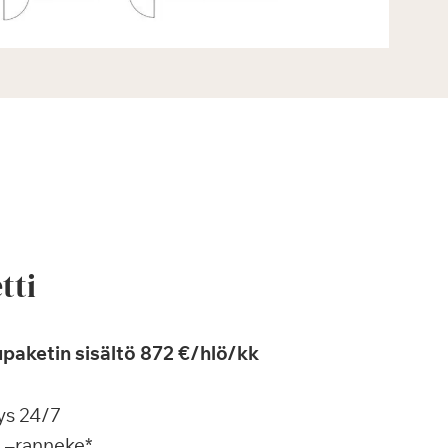
tti
paketin sisältö 872 €/hlö/kk
ys 24/7
a –ranneke*