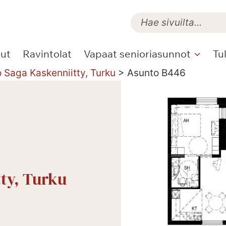
lut
Ravintolat
Vapaat senioriasunnot
Tu
o Saga Kaskenniitty, Turku
>
Asunto B446
tty, Turku