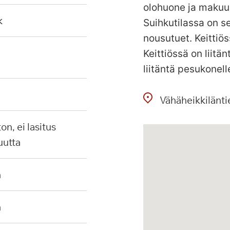
olohuone ja makuu
k
Suihkutilassa on se
nousutuet. Keittiös
Keittiössä on liit
liitäntä pesukonell
Vähäheikkilänti
uutta
n
n