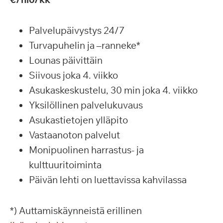
Palvelupäivystys 24/7
Turvapuhelin ja –ranneke*
Lounas päivittäin
Siivous joka 4. viikko
Asukaskeskustelu, 30 min joka 4. viikko
Yksilöllinen palvelukuvaus
Asukastietojen ylläpito
Vastaanoton palvelut
Monipuolinen harrastus- ja
kulttuuritoiminta
Päivän lehti on luettavissa kahvilassa
*) Auttamiskäynneistä erillinen