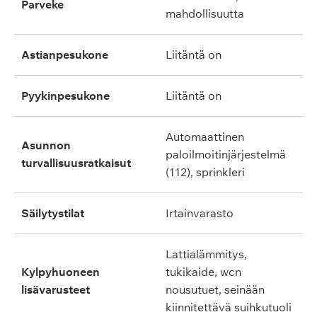
parveke
mahdollisuutta
astianpesukone
liitäntä on
pyykinpesukone
liitäntä on
automaattinen
asunnon
paloilmoitinjärjestelmä
turvallisuusratkaisut
(112), sprinkleri
säilytystilat
irtainvarasto
lattialämmitys,
kylpyhuoneen
tukikaide, wcn
lisävarusteet
nousutuet, seinään
kiinnitettävä suihkutuoli