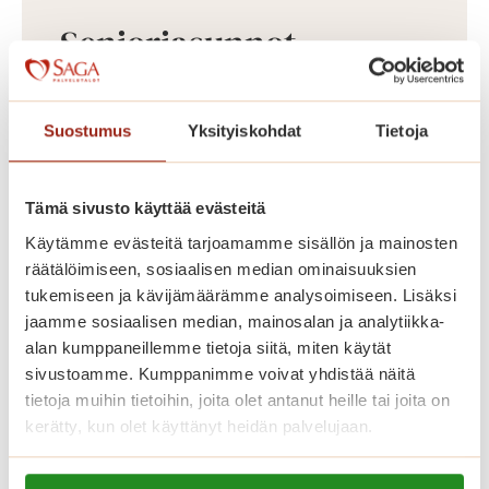
Senioriasunnot
Puistoalueiden ympäröimä Saga
Kaskenniitty on rakennettu avarasti.
Suostumus
Yksityiskohdat
Tietoja
Kodinomaisessa ja aktiivisessa
palvelutalossa on 207 parvekkeellista
Tämä sivusto käyttää evästeitä
kaksiota. Saga Kaskenniityssä asut
Käytämme evästeitä tarjoamamme sisällön ja mainosten
omassa kodissasi, jonka voit sisustaa
räätälöimiseen, sosiaalisen median ominaisuuksien
mieleiseksesi. Kaikissa
tukemiseen ja kävijämäärämme analysoimiseen. Lisäksi
jaamme sosiaalisen median, mainosalan ja analytiikka-
senioriasunnoissa on ilmava
alan kumppaneillemme tietoja siitä, miten käytät
pohjaratkaisu, nykyaikainen keittiö,
sivustoamme. Kumppanimme voivat yhdistää näitä
esteetön kylpyhuone ja turvapuhelin.
tietoja muihin tietoihin, joita olet antanut heille tai joita on
Viihtyisissä yhteistiloissa ovat upeat
kerätty, kun olet käyttänyt heidän palvelujaan.
talvipuutarhat, ravintoloita, kirjasto,
Lue lisää evästeistä: