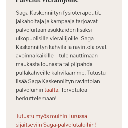
Saga Kaskenniityn fysioterapeutit,
jalkahoitaja ja kampaaja tarjoavat
palveluitaan asukkaiden lisäksi
ulkopuolisille vierailijoille. Saga
Kaskenniityn kahvila ja ravintola ovat
avoinna kaikille – tule nauttimaan
maukasta lounasta tai piipahda
pullakahveille kahvilaamme. Tutustu
lisää Saga Kaskenniityn ravintolan
palveluihin
täältä
. Tervetuloa
herkuttelemaan!
Tutustu myös muihin Turussa
sijaitseviin Saga-palvelutaloihin!