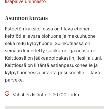
lisäpalveluhinnasto
Asunnon kuvaus
Esteetön kaksio, jossa on tilava eteinen,
keittiötila, avara olohuone ja makuuhuone
sekä reilu kylpyhuone. Suihkutilassa on
seinään kiinnitetty suihkutuoli ja nousutuet.
Keittiössä on jääkaappipakastin, liesi ja uuni.
Keittiössä on liitäntä astianpesukoneelle ja
kylpyhuoneessa liitäntä pesukonelle. Tilava
parveke.
Vähäheikkiläntie
1
20700
Turku