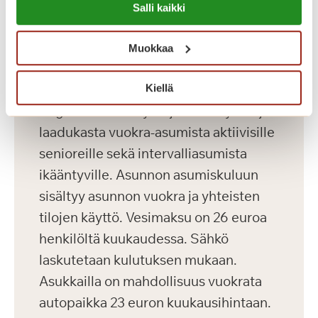
saunaosasto sisä- ja ulkoaltaineen.
Salli kaikki
https://sagacare.fi/evasteet/
Saga-palvelutalon asunnoissa asut
turvallisesti ja saat apua aina, kun sitä
Muokkaa
tarvitset.
Kiellä
Saga Kaskenniitty tarjoaa viihtyisää ja
laadukasta vuokra-asumista aktiivisille
senioreille sekä intervalliasumista
ikääntyville. Asunnon asumiskuluun
sisältyy asunnon vuokra ja yhteisten
tilojen käyttö. Vesimaksu on 26 euroa
henkilöltä kuukaudessa. Sähkö
laskutetaan kulutuksen mukaan.
Asukkailla on mahdollisuus vuokrata
autopaikka 23 euron kuukausihintaan.