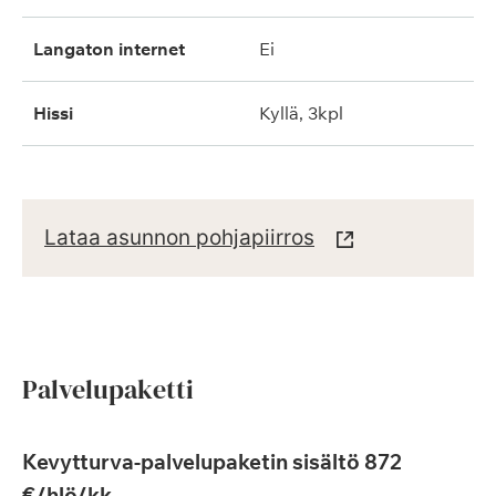
langaton internet
ei
hissi
kyllä, 3kpl
Lataa asunnon pohjapiirros
Palvelupaketti
Kevytturva-palvelupaketin sisältö 872
€/hlö/kk