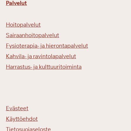
Palvelut
Hoitopalvelut
Sairaanhoitopalvelut
Fysioterapia- ja hierontapalvelut
Kahvila- ja ravintolapalvelut
Harrastus- ja kulttuuritoiminta
Evästeet
Käyttöehdot
Tietosuojaseloste