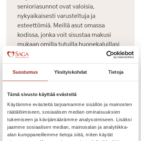
senioriasunnot ovat valoisia,
nykyaikaisesti varusteltuja ja
esteettömiä. Meillä asut omassa
kodissa, jonka voit sisustaa makusi
mukaan omilla tutuilla huonekaluillasi
ja tavaroillasi. Korkeatasoisissa
senioriasunnoissa on turvapuhelin,
nykyaikainen keittiö sekä esteetön
Suostumus
Yksityiskohdat
Tietoja
kylpyhuone. Kauniisti sisustetuista
yleistiloista löytyvät kahvila, ravintola,
Tämä sivusto käyttää evästeitä
kirjasto, sauna- ja allasosasto sekä
Käytämme evästeitä tarjoamamme sisällön ja mainosten
kuntosali.
räätälöimiseen, sosiaalisen median ominaisuuksien
tukemiseen ja kävijämäärämme analysoimiseen. Lisäksi
jaamme sosiaalisen median, mainosalan ja analytiikka-
Katso vapaat senioriasunnot
alan kumppaneillemme tietoja siitä, miten käytät