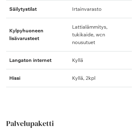
säilytystilat
irtainvarasto
lattialämmitys,
kylpyhuoneen
tukikaide, wcn
lisävarusteet
nousutuet
langaton internet
kyllä
hissi
kyllä, 2kpl
Palvelupaketti