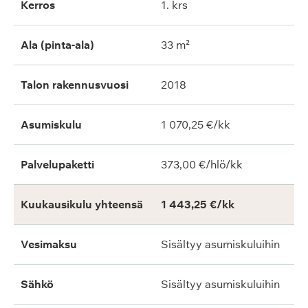
Kerros
1. krs
Ala (pinta-ala)
33 m²
Talon rakennusvuosi
2018
Asumiskulu
1 070,25 €/kk
Palvelupaketti
373,00 €/hlö/kk
Kuukausikulu yhteensä
1 443,25 €/kk
Vesimaksu
Sisältyy asumiskuluihin
Sähkö
Sisältyy asumiskuluihin