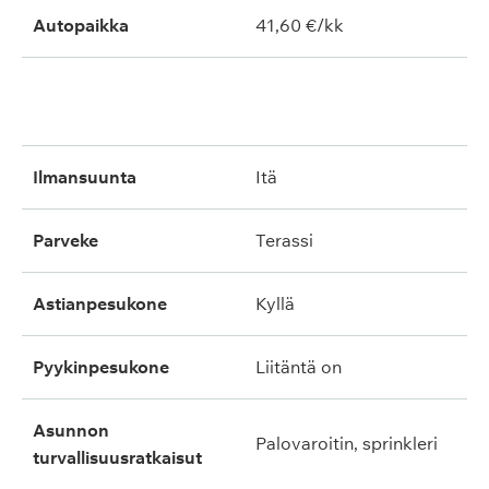
Autopaikka
41,60 €/kk
ilmansuunta
itä
parveke
terassi
astianpesukone
kyllä
pyykinpesukone
liitäntä on
asunnon
palovaroitin, sprinkleri
turvallisuusratkaisut