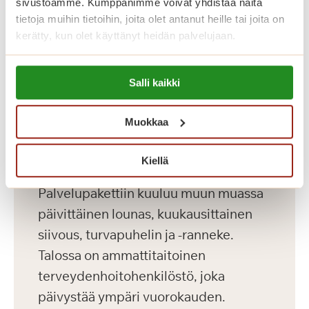
sivustoamme. Kumppanimme voivat yhdistää näitä
tietoja muihin tietoihin, joita olet antanut heille tai joita on
kerätty, kun olet käyttänyt heidän palvelujaan.
Koti palveluiden
keskellä
Lue lisää evästeistä:
Salli kaikki
https://sagacare.fi/evasteet/
Saga Lakeudenlinnassa kuukausikulut
Muokkaa
koostuvat asumiskuluista ja
palvelupaketista. Asumiskuluun
Kiellä
sisältyy vesi, sähkö ja Internet-yhteys.
Palvelupakettiin kuuluu muun muassa
päivittäinen lounas, kuukausittainen
siivous, turvapuhelin ja -ranneke.
Talossa on ammattitaitoinen
terveydenhoitohenkilöstö, joka
päivystää ympäri vuorokauden.