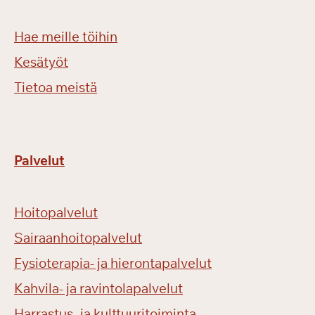
Hae meille töihin
Kesätyöt
Tietoa meistä
Palvelut
Hoitopalvelut
Sairaanhoitopalvelut
Fysioterapia- ja hierontapalvelut
Kahvila- ja ravintolapalvelut
Harrastus- ja kulttuuritoiminta