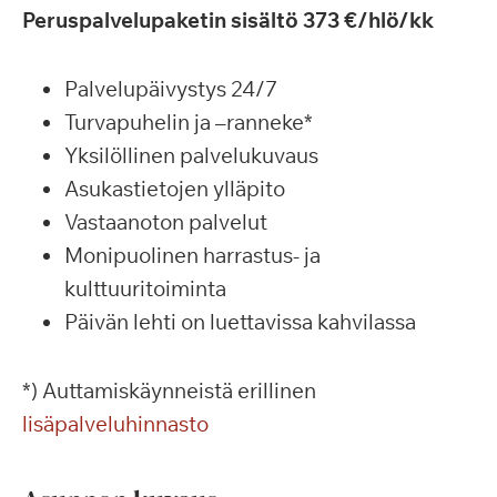
Peruspalvelupaketin sisältö 373 €/hlö/kk
Palvelupäivystys 24/7
Turvapuhelin ja –ranneke*
Yksilöllinen palvelukuvaus
Asukastietojen ylläpito
Vastaanoton palvelut
Monipuolinen harrastus- ja
kulttuuritoiminta
Päivän lehti on luettavissa kahvilassa
*) Auttamiskäynneistä erillinen
lisäpalveluhinnasto