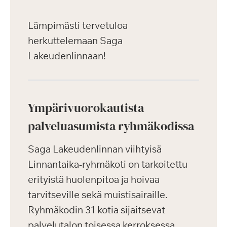
Lämpimästi tervetuloa
herkuttelemaan Saga
Lakeudenlinnaan!
Ympärivuorokautista
palveluasumista ryhmäkodissa
Saga Lakeudenlinnan viihtyisä
Linnantaika-ryhmäkoti on tarkoitettu
erityistä huolenpitoa ja hoivaa
tarvitseville sekä muistisairaille.
Ryhmäkodin 31 kotia sijaitsevat
palvelutalon toisessa kerroksessa.