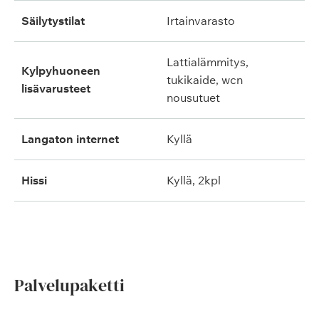
säilytystilat
irtainvarasto
lattialämmitys,
kylpyhuoneen
tukikaide, wcn
lisävarusteet
nousutuet
langaton internet
kyllä
hissi
kyllä, 2kpl
Palvelupaketti