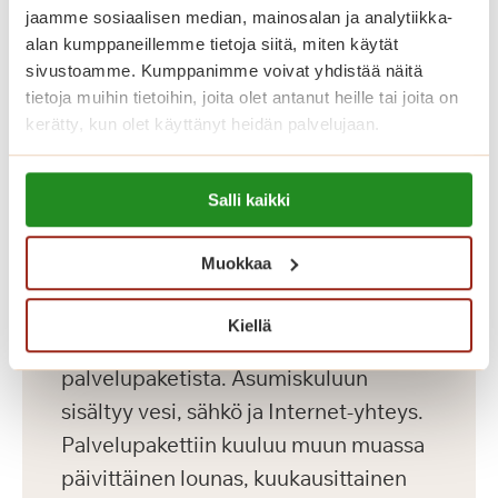
jaamme sosiaalisen median, mainosalan ja analytiikka-
kuntosali.
alan kumppaneillemme tietoja siitä, miten käytät
sivustoamme. Kumppanimme voivat yhdistää näitä
Katso vapaat senioriasunnot
tietoja muihin tietoihin, joita olet antanut heille tai joita on
kerätty, kun olet käyttänyt heidän palvelujaan.
Lue lisää evästeistä:
Koti palveluiden
Salli kaikki
https://sagacare.fi/evasteet/
keskellä
Muokkaa
Saga Lakeudenlinnassa kuukausikulut
Kiellä
koostuvat asumiskuluista ja
palvelupaketista. Asumiskuluun
sisältyy vesi, sähkö ja Internet-yhteys.
Palvelupakettiin kuuluu muun muassa
päivittäinen lounas, kuukausittainen