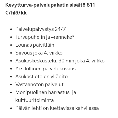
Kevytturva-palvelupaketin sisältö 811
€/hlö/kk
Palvelupäivystys 24/7
Turvapuhelin ja –ranneke*
Lounas päivittäin
Siivous joka 4. viikko
Asukaskeskustelu, 30 min joka 4. viikko
Yksilöllinen palvelukuvaus
Asukastietojen ylläpito
Vastaanoton palvelut
Monipuolinen harrastus- ja
kulttuuritoiminta
Päivän lehti on luettavissa kahvilassa