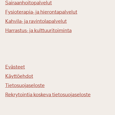
Sairaanhoitopalvelut
Fysioterapia- ja hierontapalvelut
Kahvila- ja ravintolapalvelut
Harrastus- ja kulttuuritoiminta
Evästeet
Käyttöehdot
Tietosuojaseloste
Rekrytointia koskeva tietosuojaseloste