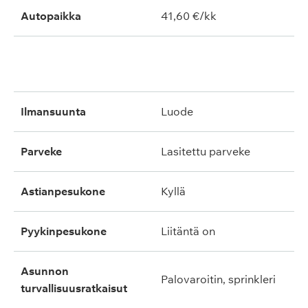
Autopaikka
41,60 €/kk
ilmansuunta
luode
parveke
lasitettu parveke
astianpesukone
kyllä
pyykinpesukone
liitäntä on
asunnon
palovaroitin, sprinkleri
turvallisuusratkaisut