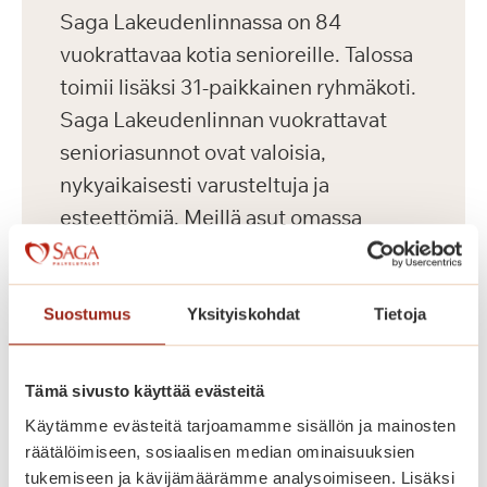
Saga Lakeudenlinnassa on 84
vuokrattavaa kotia senioreille. Talossa
toimii lisäksi 31-paikkainen ryhmäkoti.
Saga Lakeudenlinnan vuokrattavat
senioriasunnot ovat valoisia,
nykyaikaisesti varusteltuja ja
esteettömiä. Meillä asut omassa
kodissa, jonka voit sisustaa makusi
mukaan omilla tutuilla huonekaluillasi
ja tavaroillasi. Korkeatasoisissa
Suostumus
Yksityiskohdat
Tietoja
senioriasunnoissa on turvapuhelin,
nykyaikainen keittiö sekä esteetön
Tämä sivusto käyttää evästeitä
kylpyhuone. Kauniisti sisustetuista
Käytämme evästeitä tarjoamamme sisällön ja mainosten
yleistiloista löytyvät kahvila, ravintola,
räätälöimiseen, sosiaalisen median ominaisuuksien
kirjasto, sauna- ja allasosasto sekä
tukemiseen ja kävijämäärämme analysoimiseen. Lisäksi