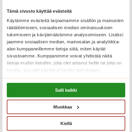
esteettömiä. Meillä asut omassa
kodissa, jonka voit sisustaa makusi
Tämä sivusto käyttää evästeitä
mukaan omilla tutuilla huonekaluillasi
Käytämme evästeitä tarjoamamme sisällön ja mainosten
ja tavaroillasi. Korkeatasoisissa
räätälöimiseen, sosiaalisen median ominaisuuksien
tukemiseen ja kävijämäärämme analysoimiseen. Lisäksi
senioriasunnoissa on turvapuhelin,
jaamme sosiaalisen median, mainosalan ja analytiikka-
nykyaikainen keittiö sekä esteetön
alan kumppaneillemme tietoja siitä, miten käytät
kylpyhuone. Kauniisti sisustetuista
sivustoamme. Kumppanimme voivat yhdistää näitä
yleistiloista löytyvät kahvila, ravintola,
tietoja muihin tietoihin, joita olet antanut heille tai joita on
kerätty, kun olet käyttänyt heidän palvelujaan.
kirjasto, sauna- ja allasosasto sekä
kuntosali.
Lue lisää evästeistä:
Salli kaikki
https://sagacare.fi/evasteet/
Katso vapaat senioriasunnot
Muokkaa
Kiellä
Koti palveluiden