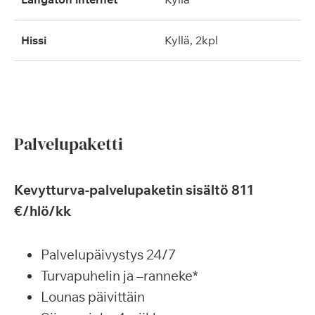
hissi
kyllä, 2kpl
Palvelupaketti
Kevytturva-palvelupaketin sisältö 811
€/hlö/kk
Palvelupäivystys 24/7
Turvapuhelin ja –ranneke*
Lounas päivittäin