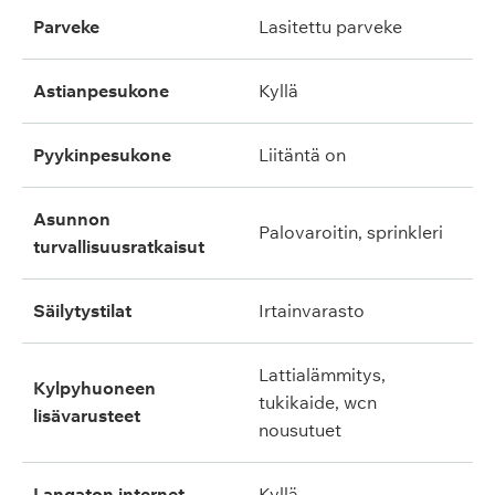
parveke
lasitettu parveke
astianpesukone
kyllä
pyykinpesukone
liitäntä on
asunnon
palovaroitin, sprinkleri
turvallisuusratkaisut
säilytystilat
irtainvarasto
lattialämmitys,
kylpyhuoneen
tukikaide, wcn
lisävarusteet
nousutuet
langaton internet
kyllä