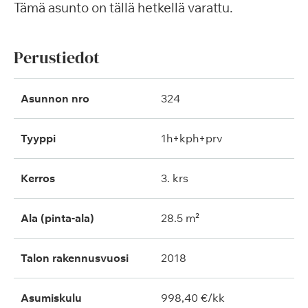
Tämä asunto on tällä hetkellä varattu.
Perustiedot
Asunnon nro
324
Tyyppi
1h+kph+prv
Kerros
3. krs
Ala (pinta-ala)
28.5 m²
Talon rakennusvuosi
2018
Asumiskulu
998,40 €/kk