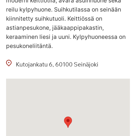
moderni keittiötila, avara asuinhuone sekä
reilu kylpyhuone. Suihkutilassa on seinään
kiinnitetty suihkutuoli. Keittiössä on
astianpesukone, jääkaappipakastin,
keraaminen liesi ja uuni. Kylpyhuoneessa on
pesukoneliitäntä.
Kutojankatu
6
60100
Seinäjoki