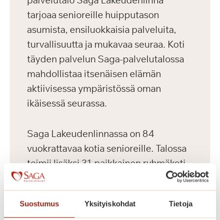
palvelutalo Saga Lakeudenlinna
tarjoaa senioreille huipputason
asumista, ensiluokkaisia palveluita,
turvallisuutta ja mukavaa seuraa. Koti
täyden palvelun Saga-palvelutalossa
mahdollistaa itsenäisen elämän
aktiivisessa ympäristössä oman
ikäisessä seurassa.
Saga Lakeudenlinnassa on 84
vuokrattavaa kotia senioreille. Talossa
toimii lisäksi 31-paikkainen ryhmäkoti.
Saga Lakeudenlinnan vuokrattavat
senioriasunnot ovat valoisia,
Suostumus
Yksityiskohdat
Tietoja
nykyaikaisesti varusteltuja ja