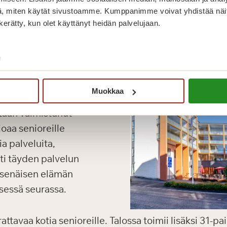
, miten käytät sivustoamme. Kumppanimme voivat yhdistää näitä t
n kerätty, kun olet käyttänyt heidän palvelujaan.
/
Muokkaa
taan valmistunut
oaa senioreille
a palveluita,
oti täyden palvelun
tsenäisen elämän
sessä seurassa.
tavaa kotia senioreille. Talossa toimii lisäksi 31-p