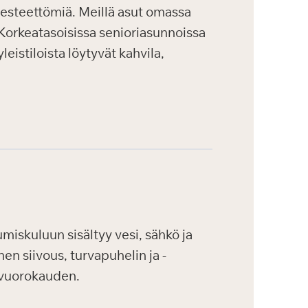
a esteettömiä. Meillä asut omassa
. Korkeatasoisissa senioriasunnoissa
eistiloista löytyvät kahvila,
iskuluun sisältyy vesi, sähkö ja
en siivous, turvapuhelin ja -
 vuorokauden.