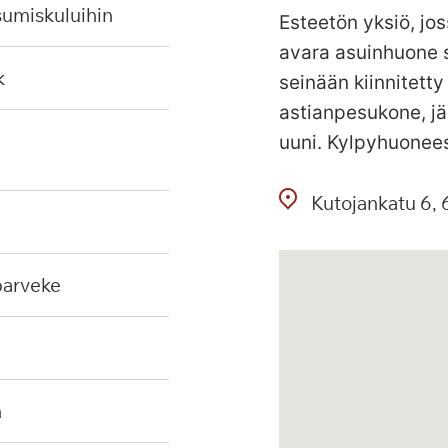
sumiskuluihin
Esteetön yksiö, jos
avara asuinhuone s
k
seinään kiinnitetty
astianpesukone, jä
uuni. Kylpyhuonees
Kutojankatu
6
 parveke
n