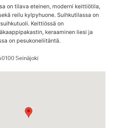
sa on tilava eteinen, moderni keittiötila,
ekä reilu kylpyhuone. Suihkutilassa on
 suihkutuoli. Keittiössä on
äkaappipakastin, keraaminen liesi ja
sa on pesukoneliitäntä.
60100
Seinäjoki