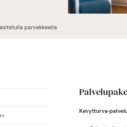
asitetulla parvekkeella
Palvelupake
Kevytturva-palvelu
rv