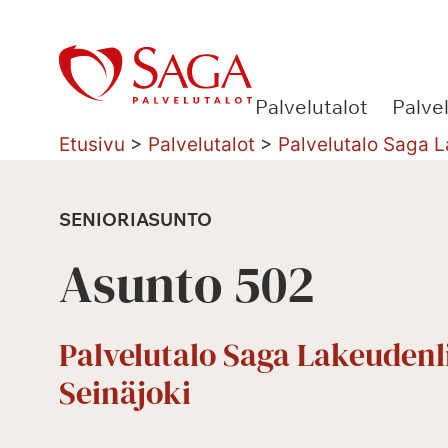
Siirry
sisältöön
Palvelutalot
Palve
Etusivu
>
Palvelutalot
>
Palvelutalo Saga L
SENIORIASUNTO
Asunto 502
Palvelutalo Saga Lakeudenl
Seinäjoki