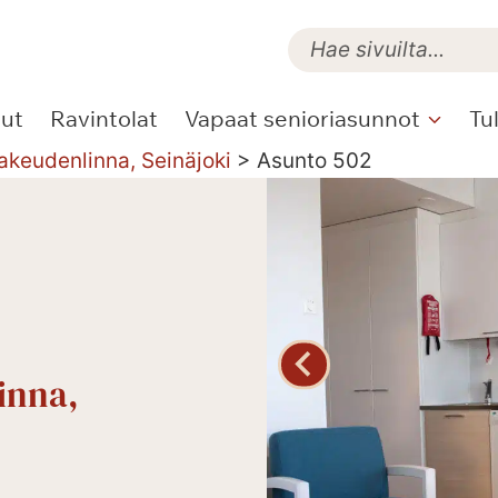
lut
Ravintolat
Vapaat senioriasunnot
Tu
akeudenlinna, Seinäjoki
>
Asunto 502
inna,