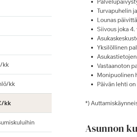
Palvelupäivyst
Turvapuhelin j
Lounas päivittä
Siivous joka 4. 
Asukaskeskustel
Yksilöllinen p
Asukastietojen 
€/kk
Vastaanoton pa
Monipuolinen ha
hlö/kk
Päivän lehti on
€/kk
*) Auttamiskäynneis
sumiskuluihin
Asunnon ku