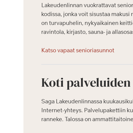
Lakeudenlinnan vuokrattavat seniori
kodissa, jonka voit sisustaa makusi 
on turvapuhelin, nykyaikainen keitti
ravintola, kirjasto, sauna- ja allasos
Katso vapaat senioriasunnot
Koti palveluiden
Saga Lakeudenlinnassa kuukausikulut
Internet-yhteys. Palvelupakettiin k
ranneke. Talossa on ammattitaitoin