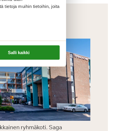
ietoja muihin tietoihin, joita
Salli kaikki
aikkainen ryhmäkoti. Saga