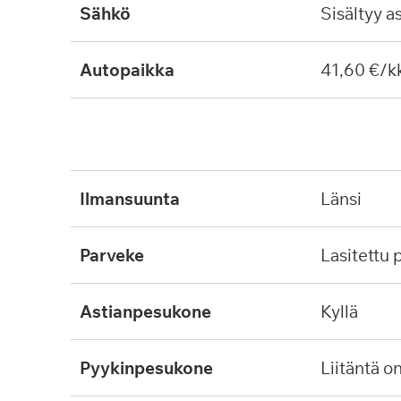
Sähkö
Sisältyy a
Autopaikka
41,60 €/k
ilmansuunta
länsi
parveke
lasitettu
astianpesukone
kyllä
pyykinpesukone
liitäntä o