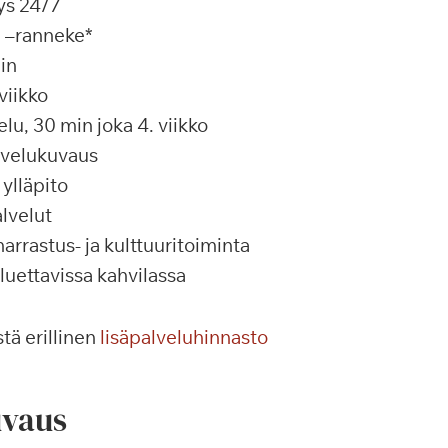
ys 24/7
a –ranneke*
in
viikko
u, 30 min joka 4. viikko
alvelukuvaus
ylläpito
lvelut
rrastus- ja kulttuuritoiminta
 luettavissa kahvilassa
tä erillinen
lisäpalveluhinnasto
vaus