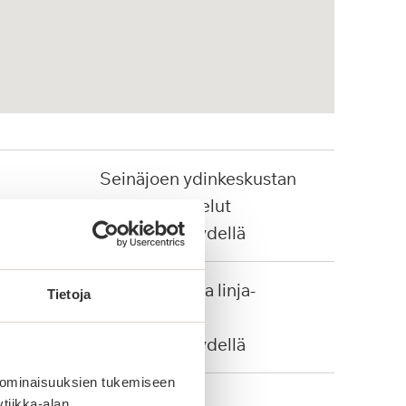
Seinäjoen ydinkeskustan
kattavat palvelut
kävelyetäisyydellä
Juna-asema ja linja-
Tietoja
autopysäkit
kävelyetäisyydellä
 ominaisuuksien tukemiseen
tiikka-alan