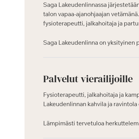
Saga Lakeudenlinnassa järjestetään a
talon vapaa-ajanohjaajan vetämänä. H
fysioterapeutti, jalkahoitaja ja part
Saga Lakeudenlinna on yksityinen pal
Palvelut vierailijoille
Fysioterapeutti, jalkahoitaja ja kamp
Lakeudenlinnan kahvila ja ravintola 
Lämpimästi tervetuloa herkuttele