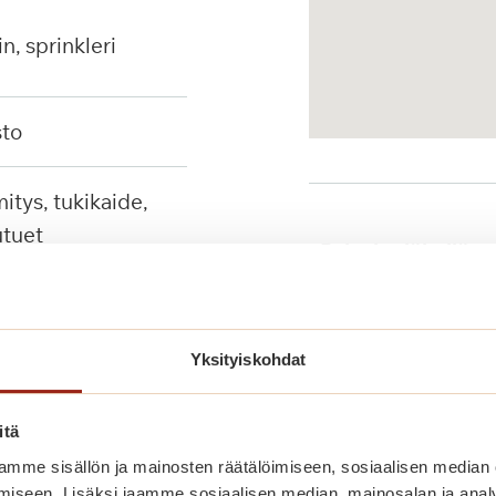
in, sprinkleri
sto
tuet
Palvelut lähellä
Yksityiskohdat
Julkinen liikenne
itä
mme sisällön ja mainosten räätälöimiseen, sosiaalisen median
iseen. Lisäksi jaamme sosiaalisen median, mainosalan ja analy