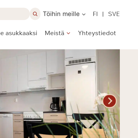
Töihin meille
FI
|
SVE
le asukkaaksi
Meistä
Yhteystiedot