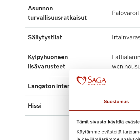
asunnon
palovaroit
turvallisuusratkaisut
säilytystilat
irtainvara
kylpyhuoneen
lattialämmitys, tukikaide,
lisävarusteet
wcn nousu
langaton internet
kyllä
Suostumus
hissi
kyllä, 2kpl
Tämä sivusto käyttää eväste
Käytämme evästeitä tarjoama
ja kävijämäärämme analysoim