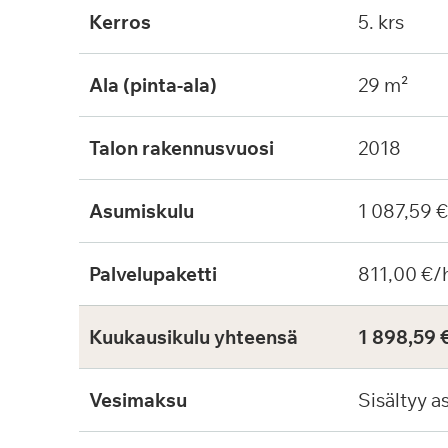
Kerros
5. krs
Ala (pinta-ala)
29 m²
Talon rakennusvuosi
2018
Asumiskulu
1 087,59 
Palvelupaketti
811,00 €/
Kuukausikulu yhteensä
1 898,59 
Vesimaksu
Sisältyy a