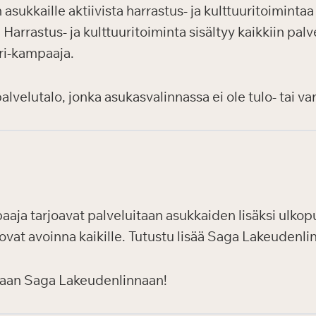
sukkaille aktiivista harrastus- ja kulttuuritoiminta
arrastus- ja kulttuuritoiminta sisältyy kaikkiin palve
uri-kampaaja.
velutalo, jonka asukasvalinnassa ei ole tulo- tai var
aaja tarjoavat palveluitaan asukkaiden lisäksi ulkopuol
ovat avoinna kaikille. Tutustu lisää Saga Lakeudenli
maan Saga Lakeudenlinnaan!