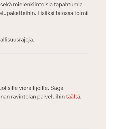
a sekä mielenkiintoisia tapahtumia
lupaketteihin. Lisäksi talossa toimii
allisuusrajoja.
isille vierailijoille. Saga
nnan ravintolan palveluihin
täältä
.