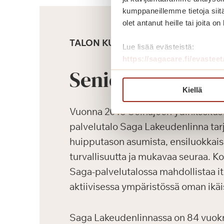
kumppaneillemme tietoja siitä
olet antanut heille tai joita o
TALON KUVAUS
Lue lisää evästeistä:
https://sagacare.fi/evasteet
Senioriasunnot
Kiellä
Vuonna 2018 Seinäjoen ydinkeskus
palvelutalo Saga Lakeudenlinna tarj
huipputason asumista, ensiluokkaisi
turvallisuutta ja mukavaa seuraa. K
Saga-palvelutalossa mahdollistaa i
aktiivisessa ympäristössä oman ikäi
Saga Lakeudenlinnassa on 84 vuokrat