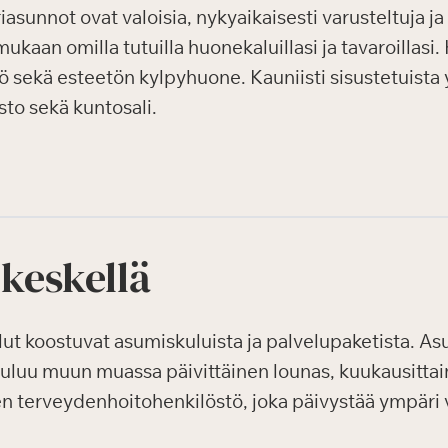
asunnot ovat valoisia, nykyaikaisesti varusteltuja j
mukaan omilla tutuilla huonekaluillasi ja tavaroillasi
ö sekä esteetön kylpyhuone. Kauniisti sisustetuista yl
asto sekä kuntosali.
 keskellä
 koostuvat asumiskuluista ja palvelupaketista. Asum
uuluu muun muassa päivittäinen lounas, kuukausittain
en terveydenhoitohenkilöstö, joka päivystää ympäri