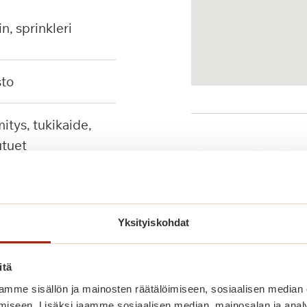
in, sprinkleri
sto
tuet
Palvelut lähellä
Yksityiskohdat
Julkinen liikenne
itä
mme sisällön ja mainosten räätälöimiseen, sosiaalisen median
iseen. Lisäksi jaamme sosiaalisen median, mainosalan ja analy