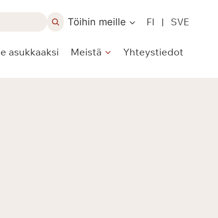
Töihin meille
FI
|
SVE
le asukkaaksi
Meistä
Yhteystiedot