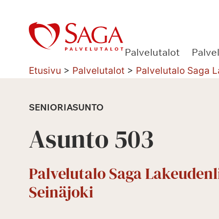
Siirry
sisältöön
Palvelutalot
Palve
Etusivu
>
Palvelutalot
>
Palvelutalo Saga L
SENIORIASUNTO
Asunto 503
Palvelutalo Saga Lakeudenl
Seinäjoki