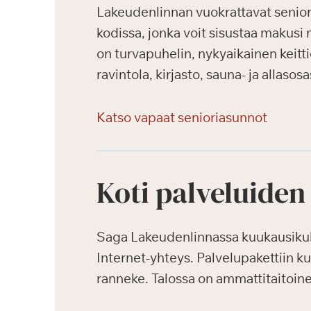
Lakeudenlinnan vuokrattavat seniori
kodissa, jonka voit sisustaa makusi 
on turvapuhelin, nykyaikainen keitti
ravintola, kirjasto, sauna- ja allasos
Katso vapaat senioriasunnot
Koti palveluiden
Saga Lakeudenlinnassa kuukausikulut
Internet-yhteys. Palvelupakettiin k
ranneke. Talossa on ammattitaitoin