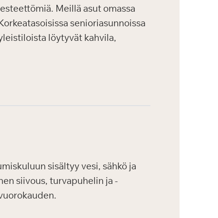
a esteettömiä. Meillä asut omassa
. Korkeatasoisissa senioriasunnoissa
eistiloista löytyvät kahvila,
iskuluun sisältyy vesi, sähkö ja
en siivous, turvapuhelin ja -
 vuorokauden.