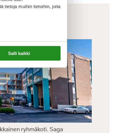
ietoja muihin tietoihin, joita
Salli kaikki
aikkainen ryhmäkoti. Saga