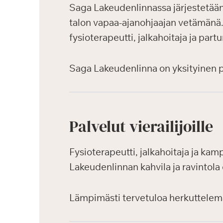
Saga Lakeudenlinnassa järjestetään a
talon vapaa-ajanohjaajan vetämänä. H
fysioterapeutti, jalkahoitaja ja part
Saga Lakeudenlinna on yksityinen pal
Palvelut vierailijoille
Fysioterapeutti, jalkahoitaja ja kamp
Lakeudenlinnan kahvila ja ravintola 
Lämpimästi tervetuloa herkuttele