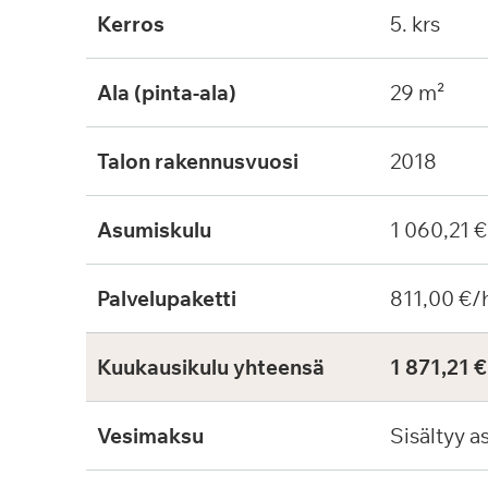
Kerros
5. krs
Ala (pinta-ala)
29 m²
Talon rakennusvuosi
2018
Asumiskulu
1 060,21 
Palvelupaketti
811,00 €/
Kuukausikulu yhteensä
1 871,21 
Vesimaksu
Sisältyy a