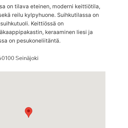
sa on tilava eteinen, moderni keittiötila,
ekä reilu kylpyhuone. Suihkutilassa on
 suihkutuoli. Keittiössä on
äkaappipakastin, keraaminen liesi ja
sa on pesukoneliitäntä.
60100
Seinäjoki