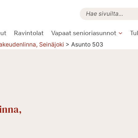
lut
Ravintolat
Vapaat senioriasunnot
Tu
akeudenlinna, Seinäjoki
>
Asunto 503
inna,