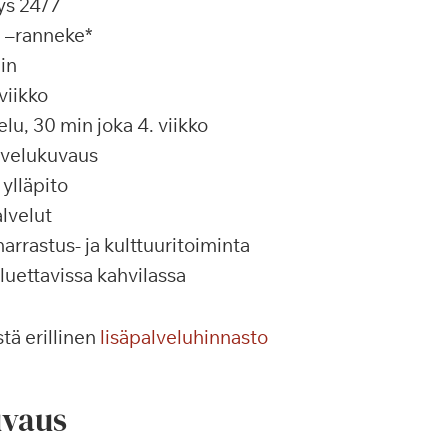
ys 24/7
a –ranneke*
in
viikko
u, 30 min joka 4. viikko
alvelukuvaus
ylläpito
lvelut
rrastus- ja kulttuuritoiminta
 luettavissa kahvilassa
tä erillinen
lisäpalveluhinnasto
vaus