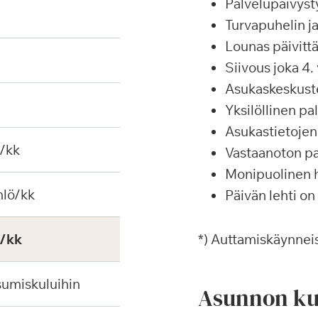
Palvelupäivyst
Turvapuhelin j
Lounas päivittä
Siivous joka 4. 
Asukaskeskustel
Yksilöllinen p
Asukastietojen 
€/kk
Vastaanoton pa
Monipuolinen ha
hlö/kk
Päivän lehti on
€/kk
*) Auttamiskäynneis
sumiskuluihin
Asunnon ku