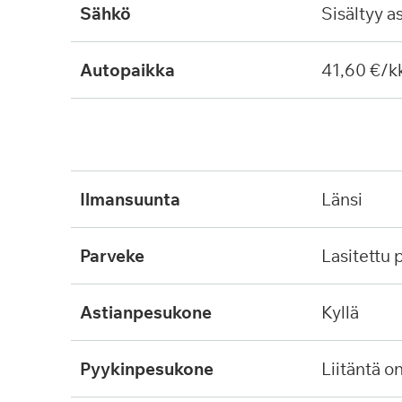
Sähkö
Sisältyy a
Autopaikka
41,60 €/k
ilmansuunta
länsi
parveke
lasitettu
astianpesukone
kyllä
pyykinpesukone
liitäntä o