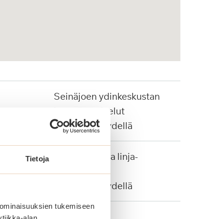
Seinäjoen ydinkeskustan
kattavat palvelut
kävelyetäisyydellä
Juna-asema ja linja-
Tietoja
autopysäkit
kävelyetäisyydellä
 ominaisuuksien tukemiseen
tiikka-alan