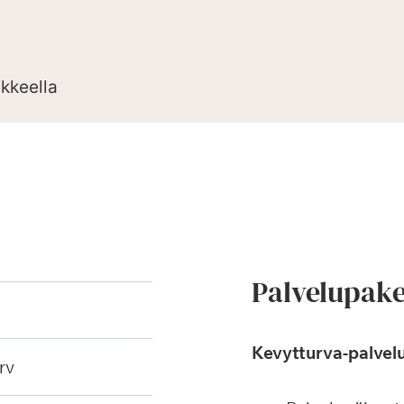
ekkeella
Palvelupake
Kevytturva-palvelu
rv