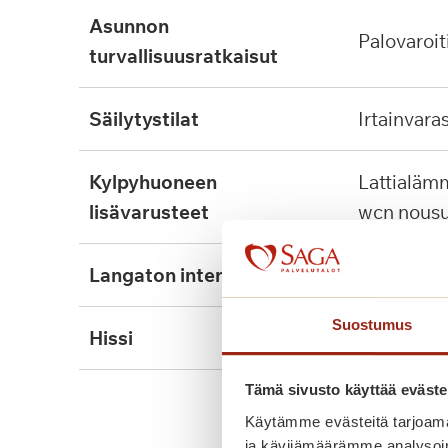
asunnon
palovaroit
turvallisuusratkaisut
säilytystilat
irtainvara
kylpyhuoneen
lattialämmitys, tukikaide,
lisävarusteet
wcn nousu
langaton internet
kyllä
Suostumus
hissi
kyllä, 2kpl
Tämä sivusto käyttää eväste
Käytämme evästeitä tarjoama
ja kävijämäärämme analysoim