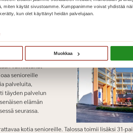
, miten käytät sivustoamme. Kumppanimme voivat yhdistää näitä t
n kerätty, kun olet käyttänyt heidän palvelujaan.
/
Muokkaa
taan valmistunut
oaa senioreille
a palveluita,
oti täyden palvelun
tsenäisen elämän
sessä seurassa.
tavaa kotia senioreille. Talossa toimii lisäksi 31-p