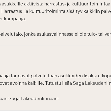
sukkaille aktiivista harrastus- ja kulttuuritoiminta
arrastus- ja kulttuuritoiminta sisältyy kaikkiin palve
uri-kampaaja.
velutalo, jonka asukasvalinnassa ei ole tulo- tai var
aaja tarjoavat palveluitaan asukkaiden lisäksi ulkopuol
ovat avoinna kaikille. Tutustu lisää Saga Lakeudenli
maan Saga Lakeudenlinnaan!