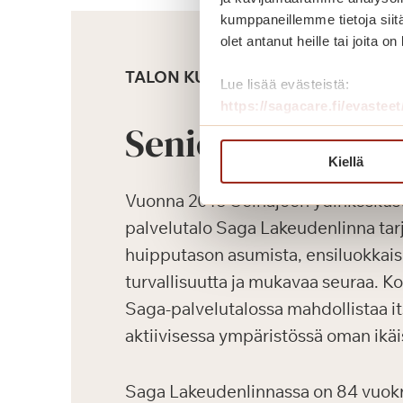
kumppaneillemme tietoja siitä
olet antanut heille tai joita o
TALON KUVAUS
Lue lisää evästeistä:
https://sagacare.fi/evasteet
Senioriasunnot
Kiellä
Vuonna 2018 Seinäjoen ydinkeskus
palvelutalo Saga Lakeudenlinna tarj
huipputason asumista, ensiluokkaisi
turvallisuutta ja mukavaa seuraa. K
Saga-palvelutalossa mahdollistaa i
aktiivisessa ympäristössä oman ikäi
Saga Lakeudenlinnassa on 84 vuokrat