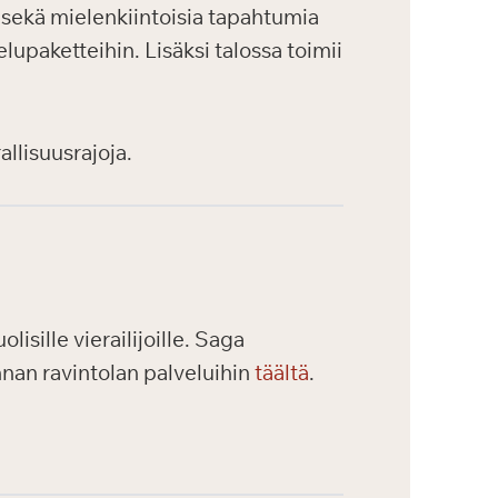
a sekä mielenkiintoisia tapahtumia
lupaketteihin. Lisäksi talossa toimii
allisuusrajoja.
isille vierailijoille. Saga
nnan ravintolan palveluihin
täältä
.