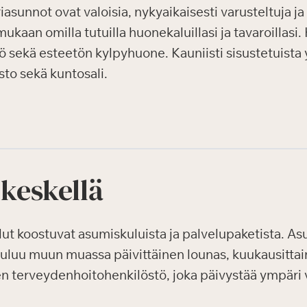
asunnot ovat valoisia, nykyaikaisesti varusteltuja j
mukaan omilla tutuilla huonekaluillasi ja tavaroillasi
ö sekä esteetön kylpyhuone. Kauniisti sisustetuista yl
asto sekä kuntosali.
 keskellä
 koostuvat asumiskuluista ja palvelupaketista. Asum
uuluu muun muassa päivittäinen lounas, kuukausittain
en terveydenhoitohenkilöstö, joka päivystää ympäri