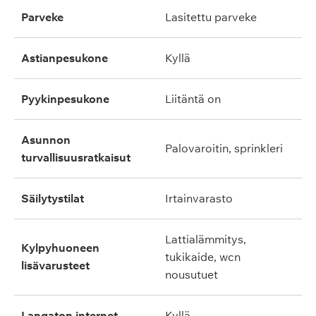
parveke
lasitettu parveke
astianpesukone
kyllä
pyykinpesukone
liitäntä on
asunnon
palovaroitin, sprinkleri
turvallisuusratkaisut
säilytystilat
irtainvarasto
lattialämmitys,
kylpyhuoneen
tukikaide, wcn
lisävarusteet
nousutuet
langaton internet
kyllä