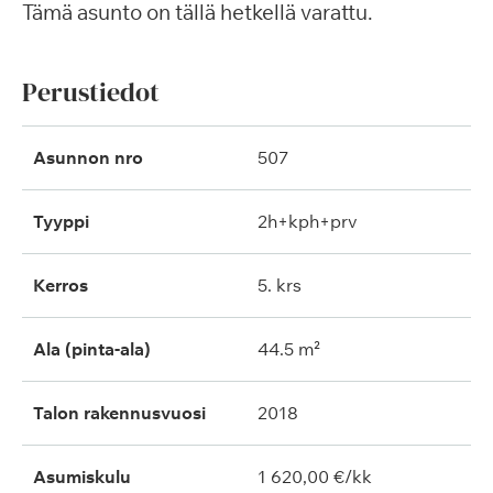
Tämä asunto on tällä hetkellä varattu.
Perustiedot
Asunnon nro
507
Tyyppi
2h+kph+prv
Kerros
5. krs
Ala (pinta-ala)
44.5 m²
Talon rakennusvuosi
2018
Asumiskulu
1 620,00 €/kk