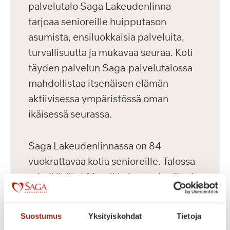
palvelutalo Saga Lakeudenlinna
tarjoaa senioreille huipputason
asumista, ensiluokkaisia palveluita,
turvallisuutta ja mukavaa seuraa. Koti
täyden palvelun Saga-palvelutalossa
mahdollistaa itsenäisen elämän
aktiivisessa ympäristössä oman
ikäisessä seurassa.
Saga Lakeudenlinnassa on 84
vuokrattavaa kotia senioreille. Talossa
toimii lisäksi 31-paikkainen ryhmäkoti.
Saga Lakeudenlinnan vuokrattavat
senioriasunnot ovat valoisia,
Suostumus
Yksityiskohdat
Tietoja
nykyaikaisesti varusteltuja ja