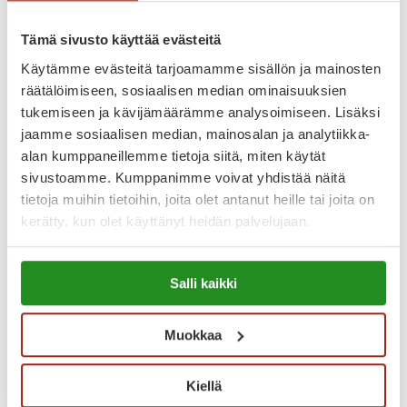
esteettömiä. Meillä asut omassa
kodissa, jonka voit sisustaa makusi
Tämä sivusto käyttää evästeitä
mukaan omilla tutuilla huonekaluillasi
Käytämme evästeitä tarjoamamme sisällön ja mainosten
räätälöimiseen, sosiaalisen median ominaisuuksien
ja tavaroillasi. Korkeatasoisissa
tukemiseen ja kävijämäärämme analysoimiseen. Lisäksi
senioriasunnoissa on turvapuhelin,
jaamme sosiaalisen median, mainosalan ja analytiikka-
nykyaikainen keittiö sekä esteetön
alan kumppaneillemme tietoja siitä, miten käytät
kylpyhuone. Kauniisti sisustetuista
sivustoamme. Kumppanimme voivat yhdistää näitä
tietoja muihin tietoihin, joita olet antanut heille tai joita on
yleistiloista löytyvät kahvila, ravintola,
kerätty, kun olet käyttänyt heidän palvelujaan.
kirjasto, sauna- ja allasosasto sekä
kuntosali.
Lue lisää evästeistä:
Salli kaikki
https://sagacare.fi/evasteet/
Katso vapaat senioriasunnot
Muokkaa
Kiellä