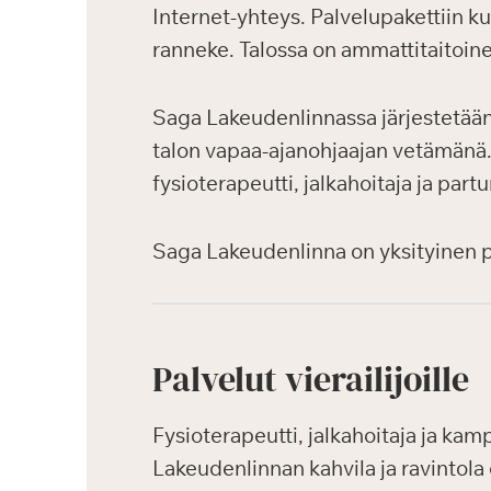
Internet-yhteys. Palvelupakettiin k
ranneke. Talossa on ammattitaitoin
Saga Lakeudenlinnassa järjestetään a
talon vapaa-ajanohjaajan vetämänä. H
fysioterapeutti, jalkahoitaja ja part
Saga Lakeudenlinna on yksityinen pal
Palvelut vierailijoille
Fysioterapeutti, jalkahoitaja ja kamp
Lakeudenlinnan kahvila ja ravintola 