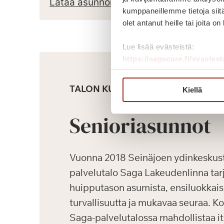
Lataa asunnon pohjapiirros
kumppaneillemme tietoja siitä
olet antanut heille tai joita o
Lue lisää evästeistä:
https://sagacare.fi/evasteet
TALON KUVAUS
Kiellä
Senioriasunnot
Vuonna 2018 Seinäjoen ydinkeskus
palvelutalo Saga Lakeudenlinna tarj
huipputason asumista, ensiluokkaisi
turvallisuutta ja mukavaa seuraa. K
Saga-palvelutalossa mahdollistaa i