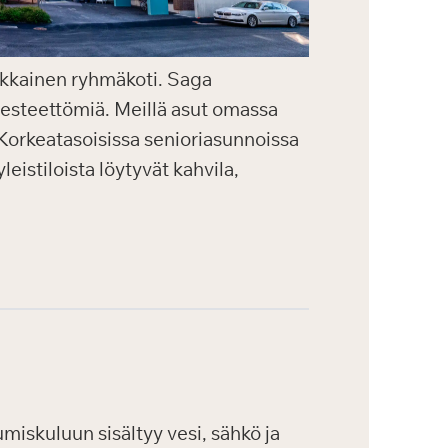
aikkainen ryhmäkoti. Saga
a esteettömiä. Meillä asut omassa
. Korkeatasoisissa senioriasunnoissa
eistiloista löytyvät kahvila,
iskuluun sisältyy vesi, sähkö ja