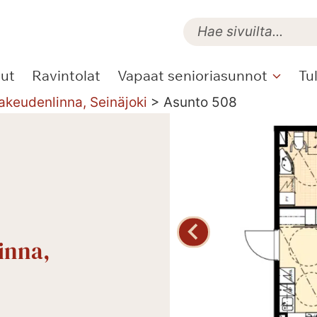
lut
Ravintolat
Vapaat senioriasunnot
Tu
akeudenlinna, Seinäjoki
>
Asunto 508
inna,