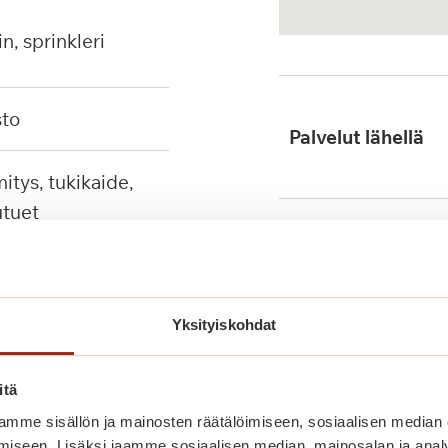
in, sprinkleri
sto
Palvelut lähellä
tuet
Julkinen liikenne
Yksityiskohdat
itä
mme sisällön ja mainosten räätälöimiseen, sosiaalisen median
iseen. Lisäksi jaamme sosiaalisen median, mainosalan ja analy