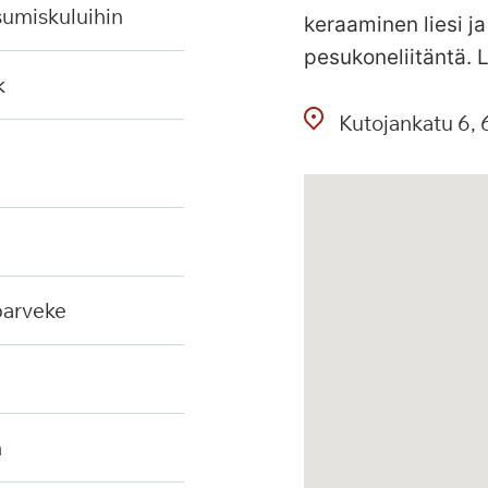
sumiskuluihin
keraaminen liesi j
pesukoneliitäntä. 
k
Kutojankatu
6
 parveke
n