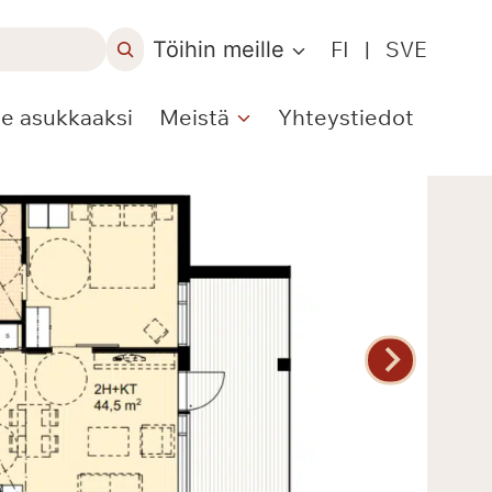
Töihin meille
FI
|
SVE
le asukkaaksi
Meistä
Yhteystiedot