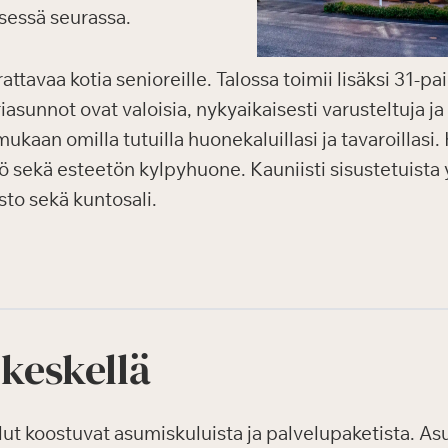
sessä seurassa.
tavaa kotia senioreille. Talossa toimii lisäksi 31-p
asunnot ovat valoisia, nykyaikaisesti varusteltuja j
mukaan omilla tutuilla huonekaluillasi ja tavaroillasi
ö sekä esteetön kylpyhuone. Kauniisti sisustetuista yl
asto sekä kuntosali.
 keskellä
 koostuvat asumiskuluista ja palvelupaketista. Asum