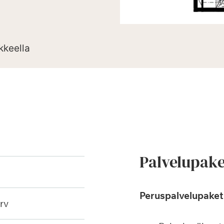
kkeella
Palvelupake
Peruspalvelupaketi
rv