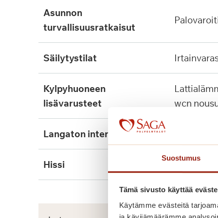
asunnon
palovaroit
turvallisuusratkaisut
säilytystilat
irtainvara
kylpyhuoneen
lattialämmitys, tukikaide,
lisävarusteet
wcn nousu
langaton internet
kyllä
Suostumus
hissi
kyllä, 2kpl
Tämä sivusto käyttää eväste
Käytämme evästeitä tarjoama
ja kävijämäärämme analysoim