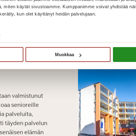
, miten käytät sivustoamme. Kumppanimme voivat yhdistää näitä t
n kerätty, kun olet käyttänyt heidän palvelujaan.
/
Muokkaa
taan valmistunut
oaa senioreille
a palveluita,
oti täyden palvelun
tsenäisen elämän