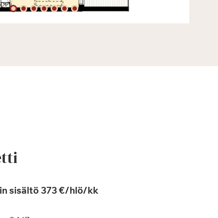
tti
n sisältö 373 €/hlö/kk