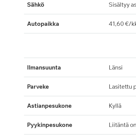
Sähkö
Sisältyy a
Autopaikka
41,60 €/k
ilmansuunta
länsi
parveke
lasitettu
astianpesukone
kyllä
pyykinpesukone
liitäntä o