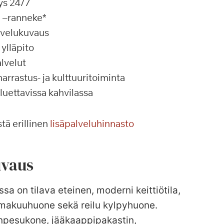
ys 24/7
a –ranneke*
alvelukuvaus
ylläpito
lvelut
rrastus- ja kulttuuritoiminta
 luettavissa kahvilassa
tä erillinen
lisäpalveluhinnasto
vaus
ssa on tilava eteinen, moderni keittiötila,
 makuuhuone sekä reilu kylpyhuone.
anpesukone, jääkaappipakastin,