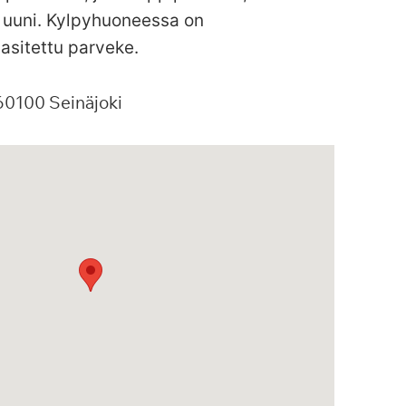
a uuni. Kylpyhuoneessa on
Lasitettu parveke.
60100
Seinäjoki