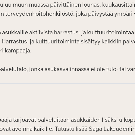
uuluu muun muassa päivittäinen lounas, kuukausittain
en terveydenhoitohenkilöstö, joka päivystää ympäri
sukkaille aktiivista harrastus- ja kulttuuritoiminta
arrastus- ja kulttuuritoiminta sisältyy kaikkiin palve
uri-kampaaja.
velutalo, jonka asukasvalinnassa ei ole tulo- tai var
aaja tarjoavat palveluitaan asukkaiden lisäksi ulkopuol
ovat avoinna kaikille. Tutustu lisää Saga Lakeudenli