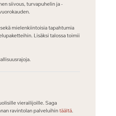
en siivous, turvapuhelin ja -
 vuorokauden.
a sekä mielenkiintoisia tapahtumia
lupaketteihin. Lisäksi talossa toimii
allisuusrajoja.
isille vierailijoille. Saga
nnan ravintolan palveluihin
täältä
.