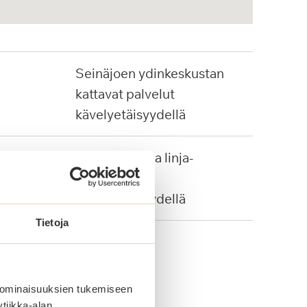
Seinäjoen ydinkeskustan
kattavat palvelut
kävelyetäisyydellä
Juna-asema ja linja-
autopysäkit
kävelyetäisyydellä
Tietoja
 ominaisuuksien tukemiseen
tiikka-alan