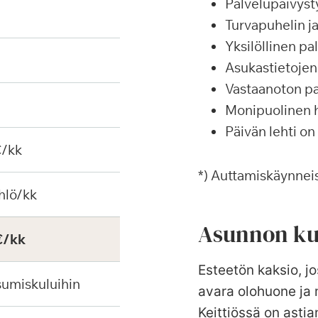
Palvelupäivyst
Turvapuhelin j
Yksilöllinen p
Asukastietojen 
Vastaanoton pa
Monipuolinen ha
Päivän lehti on
€/kk
*) Auttamiskäynneis
hlö/kk
Asunnon ku
€/kk
Esteetön kaksio, jo
sumiskuluihin
avara olohuone ja
Keittiössä on asti