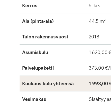
Kerros
5. krs
Ala (pinta-ala)
44.5 m²
Talon rakennusvuosi
2018
Asumiskulu
1 620,00 
Palvelupaketti
373,00 €/
Kuukausikulu yhteensä
1 993,00 
Vesimaksu
Sisältyy a