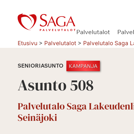
Siirry
sisältöön
Palvelutalot
Palve
Etusivu
>
Palvelutalot
>
Palvelutalo Saga L
SENIORIASUNTO
KAMPANJA
Asunto 508
Palvelutalo Saga Lakeudenl
Seinäjoki