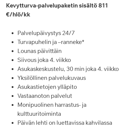
Kevytturva-palvelupaketin sisältö 811
€/hlö/kk
Palvelupäivystys 24/7
Turvapuhelin ja –ranneke*
Lounas päivittäin
Siivous joka 4. viikko
Asukaskeskustelu, 30 min joka 4. viikko
Yksilöllinen palvelukuvaus
Asukastietojen ylläpito
Vastaanoton palvelut
Monipuolinen harrastus- ja
kulttuuritoiminta
Päivän lehti on luettavissa kahvilassa