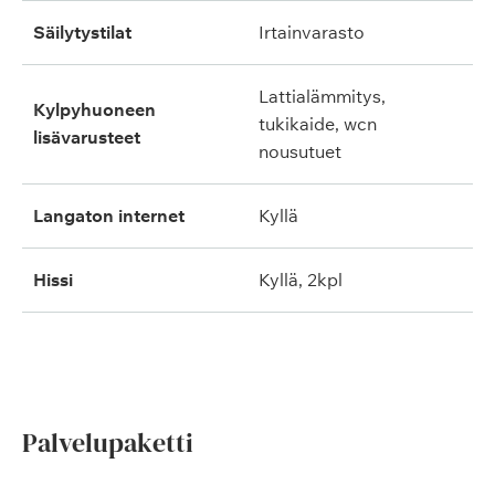
säilytystilat
irtainvarasto
lattialämmitys,
kylpyhuoneen
tukikaide, wcn
lisävarusteet
nousutuet
langaton internet
kyllä
hissi
kyllä, 2kpl
Palvelupaketti