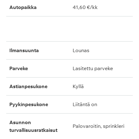
Autopaikka
41,60 €/kk
ilmansuunta
lounas
parveke
lasitettu parveke
astianpesukone
kyllä
pyykinpesukone
liitäntä on
asunnon
palovaroitin, sprinkleri
turvallisuusratkaisut