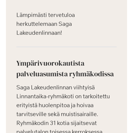
Lämpimästi tervetuloa
herkuttelemaan Saga
Lakeudenlinnaan!
Ympärivuorokautista
palveluasumista ryhmäkodissa
Saga Lakeudenlinnan viihtyisä
Linnantaika-ryhmäkoti on tarkoitettu
erityistä huolenpitoa ja hoivaa
tarvitseville sekä muistisairaille.
Ryhmäkodin 31 kotia sijaitsevat
palvelutalon toisessa kerroksessa.