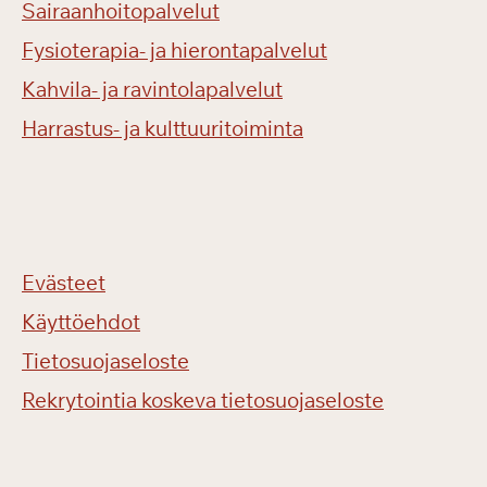
Sairaanhoitopalvelut
Fysioterapia- ja hierontapalvelut
Kahvila- ja ravintolapalvelut
Harrastus- ja kulttuuritoiminta
Evästeet
Käyttöehdot
Tietosuojaseloste
Rekrytointia koskeva tietosuojaseloste