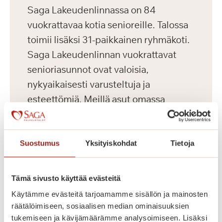
Saga Lakeudenlinnassa on 84
vuokrattavaa kotia senioreille. Talossa
toimii lisäksi 31-paikkainen ryhmäkoti.
Saga Lakeudenlinnan vuokrattavat
senioriasunnot ovat valoisia,
nykyaikaisesti varusteltuja ja
esteettömiä. Meillä asut omassa
kodissa, jonka voit sisustaa makusi
mukaan omilla tutuilla huonekaluillasi
ja tavaroillasi. Korkeatasoisissa
Suostumus
Yksityiskohdat
Tietoja
senioriasunnoissa on turvapuhelin,
nykyaikainen keittiö sekä esteetön
Tämä sivusto käyttää evästeitä
kylpyhuone. Kauniisti sisustetuista
Käytämme evästeitä tarjoamamme sisällön ja mainosten
yleistiloista löytyvät kahvila, ravintola,
räätälöimiseen, sosiaalisen median ominaisuuksien
kirjasto, sauna- ja allasosasto sekä
tukemiseen ja kävijämäärämme analysoimiseen. Lisäksi