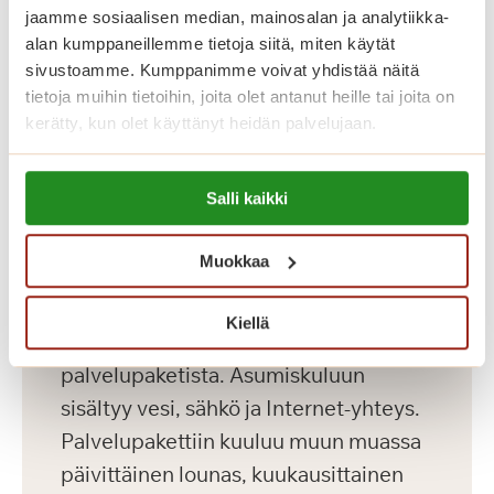
jaamme sosiaalisen median, mainosalan ja analytiikka-
kuntosali.
alan kumppaneillemme tietoja siitä, miten käytät
sivustoamme. Kumppanimme voivat yhdistää näitä
Katso vapaat senioriasunnot
tietoja muihin tietoihin, joita olet antanut heille tai joita on
kerätty, kun olet käyttänyt heidän palvelujaan.
Lue lisää evästeistä:
Koti palveluiden
Salli kaikki
https://sagacare.fi/evasteet/
keskellä
Muokkaa
Saga Lakeudenlinnassa kuukausikulut
Kiellä
koostuvat asumiskuluista ja
palvelupaketista. Asumiskuluun
sisältyy vesi, sähkö ja Internet-yhteys.
Palvelupakettiin kuuluu muun muassa
päivittäinen lounas, kuukausittainen