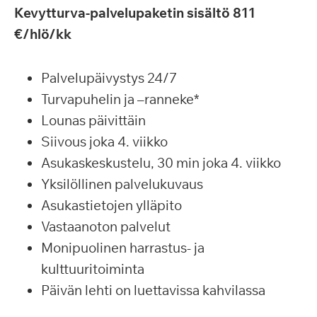
Kevytturva-palvelupaketin sisältö 811
€/hlö/kk
Palvelupäivystys 24/7
Turvapuhelin ja –ranneke*
Lounas päivittäin
Siivous joka 4. viikko
Asukaskeskustelu, 30 min joka 4. viikko
Yksilöllinen palvelukuvaus
Asukastietojen ylläpito
Vastaanoton palvelut
Monipuolinen harrastus- ja
kulttuuritoiminta
Päivän lehti on luettavissa kahvilassa