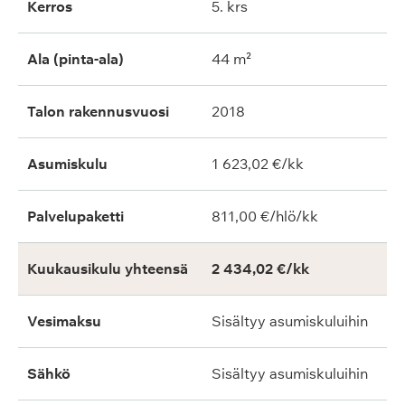
Kerros
5. krs
Ala (pinta-ala)
44 m²
Talon rakennusvuosi
2018
Asumiskulu
1 623,02 €/kk
Palvelupaketti
811,00 €/hlö/kk
Kuukausikulu yhteensä
2 434,02 €/kk
Vesimaksu
Sisältyy asumiskuluihin
Sähkö
Sisältyy asumiskuluihin