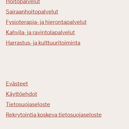
Hoitopalvelut
Sairaanhoitopalvelut
Fysioterapia- ja hierontapalvelut
Kahvila- ja ravintolapalvelut
Harrastus- ja kulttuuritoiminta
Evästeet
Käyttöehdot
Tietosuojaseloste
Rekrytointia koskeva tietosuojaseloste