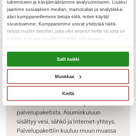
tukemiseen ja kävijämäärämme analysoimiseen. Lisäksi
kirjasto, sauna- ja allasosasto sekä
jaamme sosiaalisen median, mainosalan ja analytiikka-
kuntosali.
alan kumppaneillemme tietoja siitä, miten käytät
sivustoamme. Kumppanimme voivat yhdistää näitä
tietoja muihin tietoihin, joita olet antanut heille tai joita on
Katso vapaat senioriasunnot
kerätty, kun olet käyttänyt heidän palvelujaan.
Lue lisää evästeistä:
Salli kaikki
https://sagacare.fi/evasteet/
Koti palveluiden
keskellä
Muokkaa
Saga Lakeudenlinnassa kuukausikulut
Kiellä
koostuvat asumiskuluista ja
palvelupaketista. Asumiskuluun
sisältyy vesi, sähkö ja Internet-yhteys.
Palvelupakettiin kuuluu muun muassa