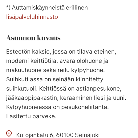
*) Auttamiskäynneistä erillinen
lisäpalveluhinnasto
Asunnon kuvaus
Esteetön kaksio, jossa on tilava eteinen,
moderni keittiötila, avara olohuone ja
makuuhuone sekä reilu kylpyhuone.
Suihkutilassa on seinään kiinnitetty
suihkutuoli. Keittiössä on astianpesukone,
jääkaappipakastin, keraaminen liesi ja uuni.
Kylpyhuoneessa on pesukoneliitäntä.
Lasitettu parveke.
Kutojankatu
6
60100
Seinäjoki