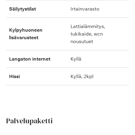
säilytystilat
irtainvarasto
lattialämmitys,
kylpyhuoneen
tukikaide, wcn
lisävarusteet
nousutuet
langaton internet
kyllä
hissi
kyllä, 2kpl
Palvelupaketti