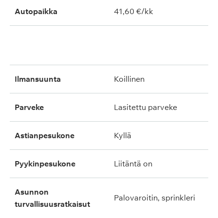
Autopaikka
41,60 €/kk
ilmansuunta
koillinen
parveke
lasitettu parveke
astianpesukone
kyllä
pyykinpesukone
liitäntä on
asunnon
palovaroitin, sprinkleri
turvallisuusratkaisut