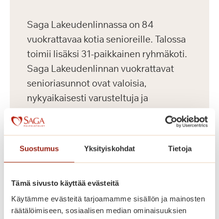
Saga Lakeudenlinnassa on 84
vuokrattavaa kotia senioreille. Talossa
toimii lisäksi 31-paikkainen ryhmäkoti.
Saga Lakeudenlinnan vuokrattavat
senioriasunnot ovat valoisia,
nykyaikaisesti varusteltuja ja
esteettömiä. Meillä asut omassa
kodissa, jonka voit sisustaa makusi
mukaan omilla tutuilla huonekaluillasi
Suostumus
Yksityiskohdat
Tietoja
ja tavaroillasi. Korkeatasoisissa
senioriasunnoissa on turvapuhelin,
Tämä sivusto käyttää evästeitä
nykyaikainen keittiö sekä esteetön
Käytämme evästeitä tarjoamamme sisällön ja mainosten
kylpyhuone. Kauniisti sisustetuista
räätälöimiseen, sosiaalisen median ominaisuuksien
yleistiloista löytyvät kahvila, ravintola,